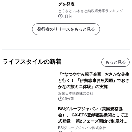
グを発表
とくさと-ふるさと納税還元率ランキング-
1日前
発行者のリリースをもっと見る
ライフスタイルの新着
もっと見る
「“なつやすみ親子企画” おさかな先生
と行く！ 『伊勢志摩お魚図鑑』でおさ
かなの旅ミニ体験」の実施
近畿日本鉄道株式会社
15分前
BSIグループジャパン（英国規格協
会）、 GX-ETS登録確認機関として正
式登録 第2フェーズ開始で制度対応
が義務化、 企業の対応はどう変わるの
BSIグループジャパン株式会社