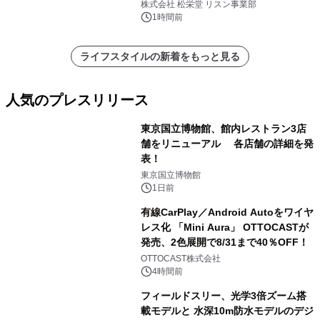
8月6日発売
株式会社 松栄堂 リスン事業部
1時間前
ライフスタイルの新着をもっと見る
人気のプレスリリース
東京国立博物館、館内レストラン3店
舗をリニューアル 各店舗の詳細を発
表！
1
東京国立博物館
1日前
有線CarPlay／Android Autoをワイヤ
レス化 「Mini Aura」 OTTOCASTが
発売、2色展開で8/31まで40％OFF！
2
OTTOCAST株式会社
4時間前
フィールドスリー、光学3倍ズーム搭
載モデルと 水深10m防水モデルのデジ