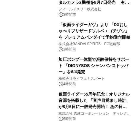
タルカメラ2機種を8月7日発売 有効
3
約1300万画素、用途別に選べるコンデ
フィールドスリー株式会社
ジ新登場
3時間前
「仮面ライダーガヴ」より 「DXおし
ゃべりブリザードソルベエゴチゾウ」
を プレミアムバンダイで予約受付開始
4
株式会社BANDAI SPIRITS EC戦略部
2時間前
加圧ポンプ一体型で炭酸保持をサポー
ト 「DIONYSOS シャンパンストッパ
ー」を8/4発売
5
株式会社ライフエキスパート
4時間前
仮面ライダー55周年記念！オリジナル
音源を搭載した 「音声目覚まし時計」
が8月6日に一般発売開始！ あの日の
6
大興奮が今甦る
株式会社 秀建コーポレーション ディレクト
アートギャラリー
6時間前