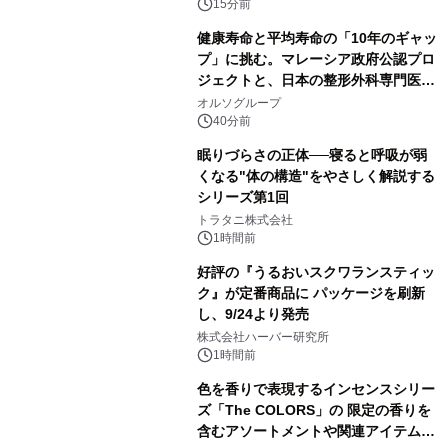
か？ 法的拘束力をもつGX-ETSの実
15分前
務ポイント解説セミナーの アーカイブ
健康寿命と平均寿命の「10年のギャッ
動画を公開中
プ」に挑む。マレーシア政府公認プロ
ジェクトと、日本の整形外科専門医が
サステナブルな「エシカル・ツバメの
オルソグループ
巣」の共同臨床検証を開始
40分前
眠りづらさの正体──寝ると呼吸が弱
くなる"体の構造"をやさしく解説する
シリーズ第1回
トラタニ株式会社
1時間前
好評の『うるおいスクワランスティッ
ク』が定番商品に パッケージを刷新
し、9/24より発売
株式会社ハーバー研究所
1時間前
色を香りで表現するインセンスシリー
ズ「The COLORS」の 限定の香りを
含むアソートメントや関連アイテムを