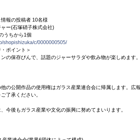
情報の投稿者 10名様
ャー(石塚硝子株式会社)
うちから1個
.jp/shopishizuka/c/0000000505/
ジ・ポイント＞
インの保存びんで、話題のジャーサラダや飲み物が楽しめます
他の公開作品の使用権はガラス産業連合会に帰属します。広報
をご了承ください。
、今後もガラス産業や文化の振興に努めてまいります。
業連合会(業界6団体によって構成)