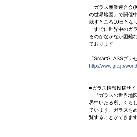
ガラス産業連合会(所
の世界地図』で開催中の「
残すところ10日とな
すでに世界中のガラ
るのがなかなか困難
ております。
「SmartGLASSプ
http://www.gic.jp/wor
■ガラス情報投稿サ
『ガラスの世界地図』
界中いたる所、くら
ています。ガラスを
覧することができま