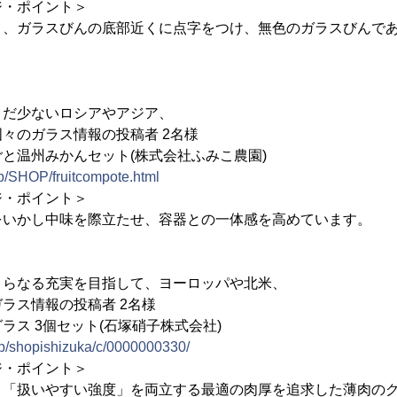
ジ・ポイント＞
く、ガラスびんの底部近くに点字をつけ、無色のガラスびんで
まだ少ないロシアやアジア、
ガラス情報の投稿者 2名様
と温州みかんセット(株式会社ふみこ農園)
jp/SHOP/fruitcompote.html
ジ・ポイント＞
をいかし中味を際立たせ、容器との一体感を高めています。
さらなる充実を目指して、ヨーロッパや北米、
ス情報の投稿者 2名様
ラス 3個セット(石塚硝子株式会社)
.jp/shopishizuka/c/0000000330/
ジ・ポイント＞
と「扱いやすい強度」を両立する最適の肉厚を追求した薄肉の