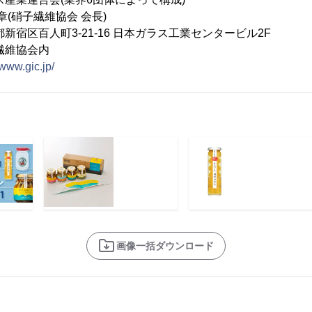
硝子繊維協会 会長)
宿区百人町3-21-16 日本ガラス工業センタービル2F
協会内
/www.gic.jp/
画像一括ダウンロード