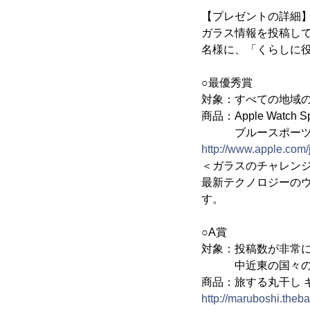
【プレゼントの詳細
ガラス情報を投稿して
名様に、「くらしに
○最優秀賞
対象：すべての地域の
商品：Apple Watc
ブルースポーツ
http://www.apple.com/
＜ガラスのチャレン
最新テクノロジーの
す。
○A賞
対象：投稿数が非常
中近東の国々のガ
商品：旅する丸干し 
http://maruboshi.theb