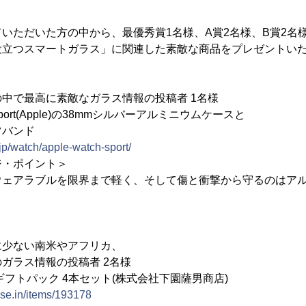
】
いただいた方の中から、最優秀賞1名様、A賞2名様、B賞2名様
役立つスマートガラス」に関連した素敵な商品をプレゼントい
中で最高に素敵なガラス情報の投稿者 1名様
h Sport(Apple)の38mmシルバーアルミニウムケースと
バンド
jp/watch/apple-watch-sport/
ジ・ポイント＞
ウェアラブルを限界まで軽く、そして傷と衝撃から守るのはア
に少ない南米やアフリカ、
ラス情報の投稿者 2名様
ギフトパック 4本セット(株式会社下園薩男商店)
ase.in/items/193178