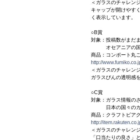
＜ガラスのチャレン
キャップが開けやす
く表示しています。
○B賞
対象：投稿数がまだ
オセアニアの国々の
商品：コンポート丸ご
http://www.fumiko.co.
＜ガラスのチャレン
ガラスびんの透明感
○C賞
対象：ガラス情報の
日本の国々のガラ
商品：クラフトビアグ
http://item.rakuten.co
＜ガラスのチャレン
「口当たりの良さ」