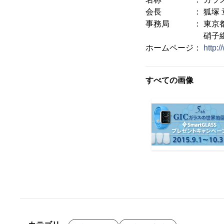
会長 ： 狐塚 章(
事務局 ： 東京都新
硝子繊維
ホームページ：
http:/
すべての画像