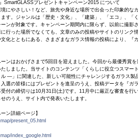
SmartGLASSプレゼントキャンペーン2015 について
境にやさしい！など、旅先や身近な場所で出会った印象的なガ
ります。ジャンルは「歴史・文化」、「建築」、「エコ」、「
シーンが対象です。キャンペーン期間内に限らず、以前に撮影
際に行った場所でなくても、文章のみの投稿やサイトのリンク
や文化とともにある、さまざまなガラス情報の投稿により、『
。
ーンはおかげさまで5回目を迎えました。今回から最優秀賞を
たしました。当サイトのコンテンツ「くらしに役立つスマートガ
クル ―」に関連した、新しい可能性にチャレンジするガラス製
・入選の皆様にはプレゼントを進呈のうえ、投稿データを『ガ
受付の締切りは10月31日(土)です。11月中に厳正な審査を行
らせのうえ、サイト内で発表いたします。
ペーン詳細ページ】
ldmap/present_05.html
】
ldmap/index_google.html