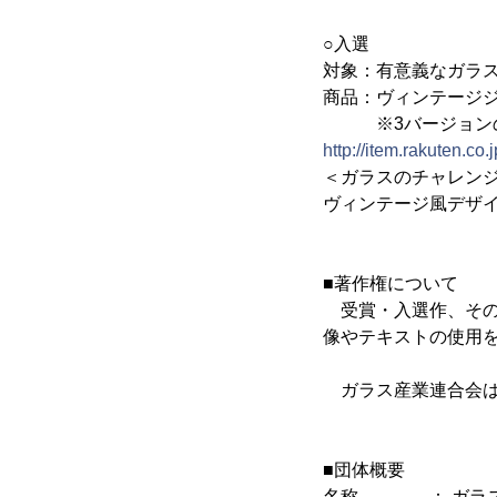
○入選
対象：有意義なガラス
商品：ヴィンテージジ
※3バージョンの
http://item.rakuten.co
＜ガラスのチャレン
ヴィンテージ風デザ
■著作権について
受賞・入選作、その
像やテキストの使用
ガラス産業連合会は
■団体概要
名称 ： ガラス産