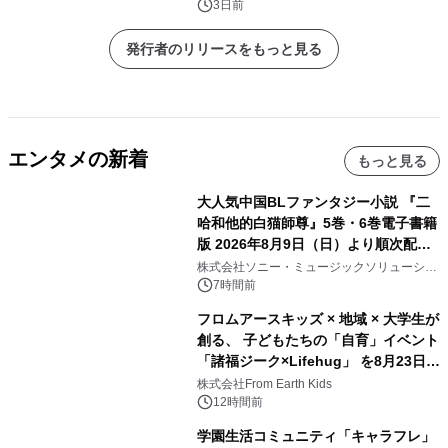
会社）
3日前
発行者のリリースをもっと見る
エンタメの新着
もっと見る
大人気中国BLファンタジー小説 『二
哈和他的白猫師尊』5巻・6巻電子書籍
版 2026年8月9日（日）より順次配信
開始
株式会社ソニー・ミュージックソリューショ
ンズ
7時間前
フロムアースキッズ × 地域 × 大学生が
創る、 子どもたちの「自育」イベント
「諸福ジーク×Lifehug」 を8月23日
(日)開催
株式会社From Earth Kids
12時間前
学園生活コミュニティ「キャラフレ」