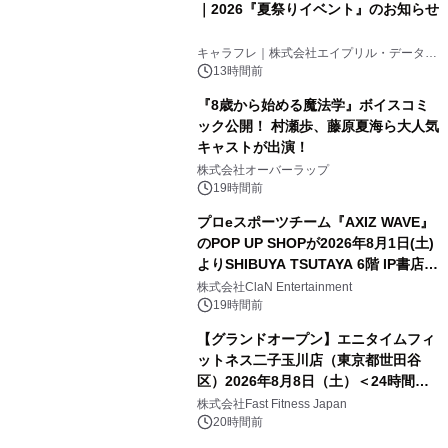
｜2026『夏祭りイベント』のお知らせ
キャラフレ｜株式会社エイプリル・データ・
デザインズ
13時間前
『8歳から始める魔法学』ボイスコミ
ック公開！ 村瀬歩、藤原夏海ら大人気
キャストが出演！
株式会社オーバーラップ
19時間前
プロeスポーツチーム『AXIZ WAVE』
のPOP UP SHOPが2026年8月1日(土)
よりSHIBUYA TSUTAYA 6階 IP書店で
開催決定！！
株式会社ClaN Entertainment
19時間前
【グランドオープン】エニタイムフィ
ットネス二子玉川店（東京都世田谷
区）2026年8月8日（土）＜24時間年
中無休のフィットネスジム＞
株式会社Fast Fitness Japan
20時間前