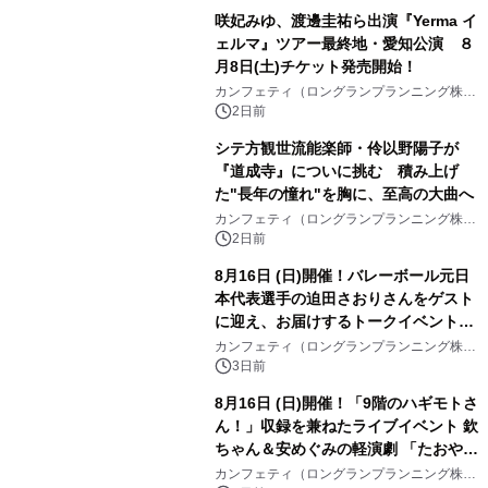
咲妃みゆ、渡邊圭祐ら出演『Yerma イ
ェルマ』ツアー最終地・愛知公演 ８
月8日(土)チケット発売開始！
カンフェティ（ロングランプランニング株式
会社）
2日前
シテ方観世流能楽師・伶以野陽子が
『道成寺』についに挑む 積み上げ
た"長年の憧れ"を胸に、至高の大曲へ
カンフェティ（ロングランプランニング株式
会社）
2日前
8月16日 (日)開催！バレーボール元日
本代表選手の迫田さおりさんをゲスト
に迎え、お届けするトークイベント
『第4回 堀口はしのお話の会』チケッ
カンフェティ（ロングランプランニング株式
会社）
ト発売中
3日前
8月16日 (日)開催！「9階のハギモトさ
ん！」収録を兼ねたライブイベント 欽
ちゃん＆安めぐみの軽演劇 「たおやか
な心」 チケット販売中
カンフェティ（ロングランプランニング株式