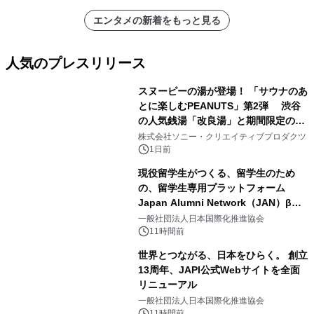
エンタメの新着をもっと見る
人気のプレスリリース
スヌーピーの湯が登場！ 「サウナのあ
とに楽しむPEANUTS」第2弾 渋谷
の人気銭湯「改良湯」と期間限定のコ
1
ラボレーション サウナイキタイコラ
株式会社ソニー・クリエイティブプロダクツ
ボグッズも発売決定！
1日前
現役留学生がつくる、留学生のため
の、留学生専用プラットフォーム
Japan Alumni Network（JAN）β版
2
をリリース
一般社団法人日本国際化推進協会
11時間前
世界とつながる、日本をひらく。 創立
13周年、JAPI公式Webサイトを全面
リニューアル
3
一般社団法人日本国際化推進協会
11時間前