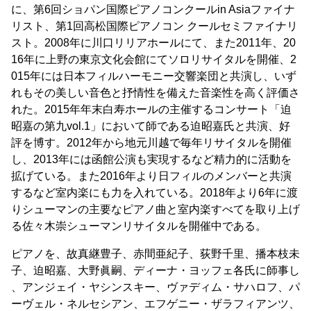
に、第6回ショパン国際ピアノコンクールin Asiaファイナ
リスト、第1回高松国際ピアノコン クールセミファイナリ
スト。2008年に川口リリアホールにて、また2011年、20
16年に上野の東京文化会館にてソロリサイタルを開催、2
015年には日本フィルハーモニー交響楽団と共演し、いず
れもその美しい音色と抒情性を備えた音楽性を高く評価さ
れた。2015年年末白寿ホールの主催するコンサート「迫
昭嘉の第九vol.1」において師である迫昭嘉氏と共演、好
評を博す。2012年から地元川越で毎年リサイタルを開催
し、2013年には函館公演も実現するなど精力的に活動を
拡げている。また2016年より日フィルのメンバーと共演
するなど室内楽にも力を入れている。2018年より6年に渡
りシューマンの主要なピアノ曲と室内楽すべてを取り上げ
る佐々木崇シューマンリサイタルを開催中である。
ピアノを、故真継豊子、赤間亜紀子、荻野千里、播本枝未
子、迫昭嘉、大野眞嗣、ディーナ・ヨッフェ各氏に師事し
、アンジェイ・ヤシンスキー、ヴァディム・サハロフ、パ
ーヴェル・ネルセシアン、エフゲニー・ザラフィアンツ、