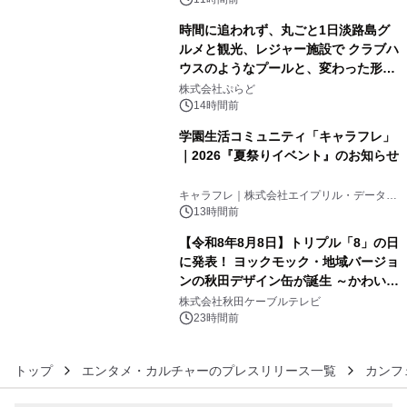
時間に追われず、丸ごと1日淡路島グ
ルメと観光、レジャー施設で クラブハ
ウスのようなプールと、変わった形の
4
サウナも 「THE BOXY AWAJI」のお
株式会社ぷらど
得な素泊まり連泊プランで
14時間前
学園生活コミュニティ「キャラフレ」
｜2026『夏祭りイベント』のお知らせ
5
キャラフレ｜株式会社エイプリル・データ・
デザインズ
13時間前
【令和8年8月8日】トリプル「8」の日
に発表！ ヨックモック・地域バージョ
ンの秋田デザイン缶が誕生 ～かわいい
6
秋田犬の子犬と秋田の四季と名所を巡
株式会社秋田ケーブルテレビ
るパッケージ～ 9月1日(火)秋田県内で
23時間前
販売開始
トップ
エンタメ・カルチャーのプレスリリース一覧
カンフ