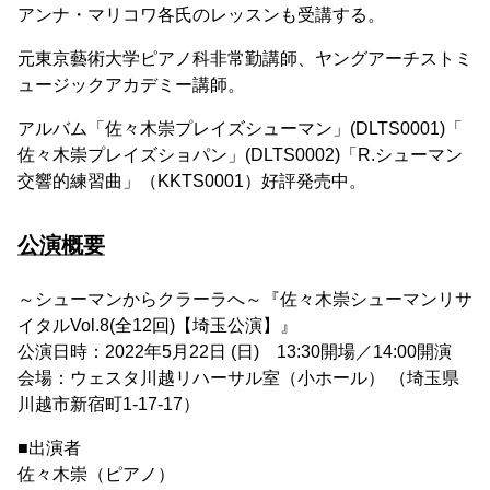
アンナ・マリコワ各氏のレッスンも受講する。
元東京藝術大学ピアノ科非常勤講師、ヤングアーチストミ
ュージックアカデミー講師。
アルバム「佐々木崇プレイズシューマン」(DLTS0001)「
佐々木崇プレイズショパン」(DLTS0002)「R.シューマン
交響的練習曲」（KKTS0001）好評発売中。
公演概要
～シューマンからクラーラへ～『佐々木崇シューマンリサ
イタルVol.8(全12回)【埼玉公演】』
公演日時：2022年5月22日 (日) 13:30開場／14:00開演
会場：ウェスタ川越リハーサル室（小ホール） （埼玉県
川越市新宿町1-17-17）
■出演者
佐々木崇（ピアノ）