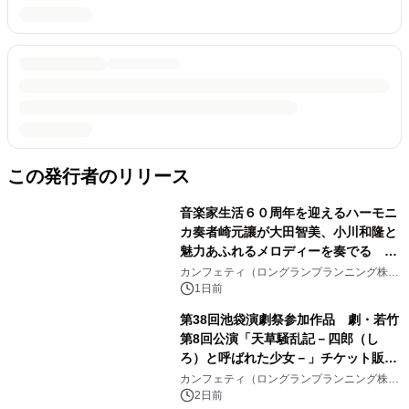
この発行者のリリース
音楽家生活６０周年を迎えるハーモニ
カ奏者崎元讓が大田智美、小川和隆と
魅力あふれるメロディーを奏でる
『ファンタスティック・トリオⅢ』チ
カンフェティ（ロングランプランニング株式
会社）
ケット8月24日(月)～発売開始！
1日前
第38回池袋演劇祭参加作品 劇・若竹
第8回公演「天草騒乱記－四郎（し
ろ）と呼ばれた少女－」チケット販売
開始
カンフェティ（ロングランプランニング株式
会社）
2日前