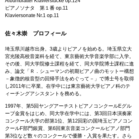
Albumblätter Klavierstücke op.124
ピアノソナタ 第１番 op.11
Klaviersonate Nr.1 op.11
佐々木崇 プロフィール
埼玉県川越市出身。3歳よりピアノを始める。埼玉県立大
宮光陵高校音楽科を経て、東京藝術大学音楽学部に入学。
その後、同大学院修士課程を経て、同大学院博士課程に進
み、論文「Ｒ．シューマンの初期ピアノ曲のモットー構想
－象徴的核音型の回帰手法をめぐって－」で博士号を取得
し2011年に卒業。在学中には東京藝術大学ピアノ科のテ
ィーチングアシスタントを務める。
1997年、第5回ヤングアーチストピアノコンクールEグル
ープ金賞をはじめ、同大学在学中には、第3回日本演奏家
コンクール大学の部第1位、第12回彩の国埼玉ピアノコン
クールF部門銀賞、第6回東京音楽コンクールピアノ部門
第3位など数々のコンクールで優勝・入賞を果たす。さら