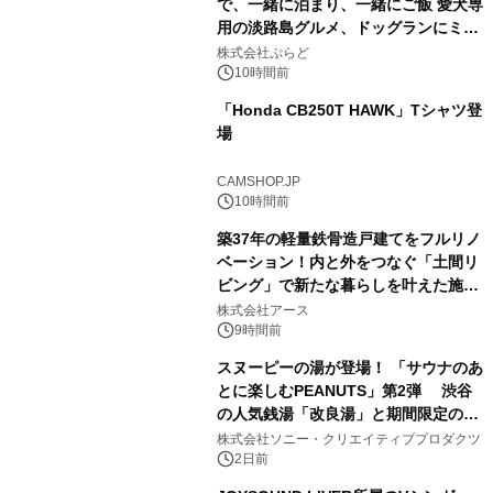
で、一緒に泊まり、一緒にご飯 愛犬専
用の淡路島グルメ、ドッグランにミニ
1
プール グランピングとトレーラーハウ
株式会社ぷらど
スの2施設で
10時間前
「Honda CB250T HAWK」Tシャツ登
場
2
CAMSHOP.JP
10時間前
築37年の軽量鉄骨造戸建てをフルリノ
ベーション！内と外をつなぐ「土間リ
ビング」で新たな暮らしを叶えた施工
3
事例を株式会社アースが公開
株式会社アース
9時間前
スヌーピーの湯が登場！ 「サウナのあ
とに楽しむPEANUTS」第2弾 渋谷
の人気銭湯「改良湯」と期間限定のコ
4
ラボレーション サウナイキタイコラ
株式会社ソニー・クリエイティブプロダクツ
ボグッズも発売決定！
2日前