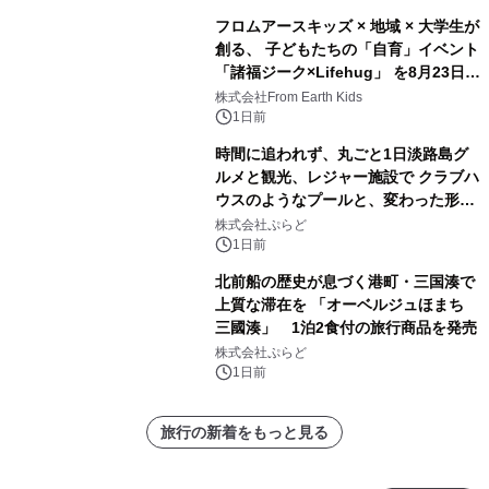
フロムアースキッズ × 地域 × 大学生が
創る、 子どもたちの「自育」イベント
「諸福ジーク×Lifehug」 を8月23日
(日)開催
株式会社From Earth Kids
1日前
時間に追われず、丸ごと1日淡路島グ
ルメと観光、レジャー施設で クラブハ
ウスのようなプールと、変わった形の
サウナも 「THE BOXY AWAJI」のお
株式会社ぷらど
得な素泊まり連泊プランで
1日前
北前船の歴史が息づく港町・三国湊で
上質な滞在を 「オーベルジュほまち
三國湊」 1泊2食付の旅行商品を発売
株式会社ぷらど
1日前
旅行の新着をもっと見る