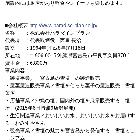
施設内には厨房があり軽食やスイーツも楽しめます。
■会社概要
http://www.paradise-plan.co.jp/
名称 ：株式会社パラダイスプラン
代表者 ：代表取締役 西里 長治
設立 ：1994年(平成6年)7月18日
所在地 ：〒906-0015 沖縄県宮古島市平良字久貝870-1
資本金 ：6,800万円
事業内容：
・製塩事業／「宮古島の雪塩」の製造販売
・製菓製造販売事業／雪塩を使った菓子の製造販売「雪塩
菓房」
・店舗事業／沖縄の塩、国内外の塩を展示販売する「塩
屋」(2015年6月時点9店舗展開)
・生活関連事業／おいしいお水、おいしいお米をお届けす
る「おみずやさん」
・観光事業／雪塩の魅力を宮古島から発信する「雪塩ミュ
ージアム」