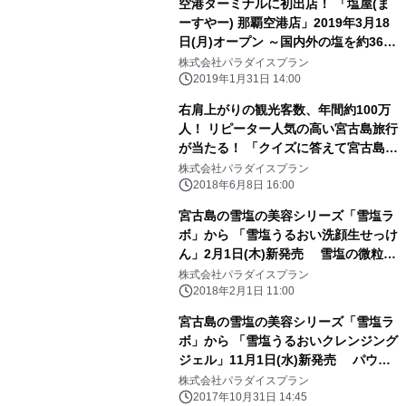
空港ターミナルに初出店！ 「塩屋(ま
ーすやー) 那覇空港店」2019年3月18
日(月)オープン ～国内外の塩を約360
種揃え、ソルトソムリエも常駐～
株式会社パラダイスプラン
2019年1月31日 14:00
右肩上がりの観光客数、年間約100万
人！ リピーター人気の高い宮古島旅行
が当たる！ 「クイズに答えて宮古島に
行こう！キャンペーン2018」
株式会社パラダイスプラン
2018年6月8日 16:00
宮古島の雪塩の美容シリーズ「雪塩ラ
ボ」から 「雪塩うるおい洗顔生せっけ
ん」2月1日(木)新発売 雪塩の微粒子
が肌に優しく浸透
株式会社パラダイスプラン
2018年2月1日 11:00
宮古島の雪塩の美容シリーズ「雪塩ラ
ボ」から 「雪塩うるおいクレンジング
ジェル」11月1日(水)新発売 パウダ
ー状の雪塩よりさらに細かい特別な雪
株式会社パラダイスプラン
塩使用
2017年10月31日 14:45