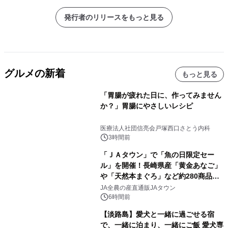
発行者のリリースをもっと見る
グルメの新着
もっと見る
「胃腸が疲れた日に、作ってみません
か？」胃腸にやさしいレシピ
医療法人社団信亮会戸塚西口さとう内科
3時間前
「ＪＡタウン」で「魚の日限定セー
ル」を開催！長崎県産「黄金あなご」
や「天然本まぐろ」など約280商品を
販売！～毎月１０日の定例企画～
JA全農の産直通販JAタウン
6時間前
【淡路島】愛犬と一緒に過ごせる宿
で、一緒に泊まり、一緒にご飯 愛犬専