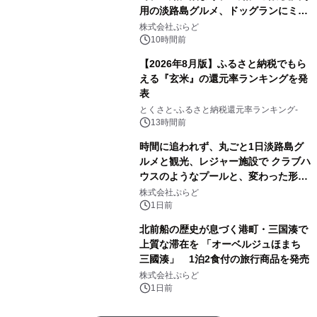
用の淡路島グルメ、ドッグランにミニ
プール グランピングとトレーラーハウ
株式会社ぷらど
スの2施設で
10時間前
【2026年8月版】ふるさと納税でもら
える『玄米』の還元率ランキングを発
表
とくさと-ふるさと納税還元率ランキング-
13時間前
時間に追われず、丸ごと1日淡路島グ
ルメと観光、レジャー施設で クラブハ
ウスのようなプールと、変わった形の
サウナも 「THE BOXY AWAJI」のお
株式会社ぷらど
得な素泊まり連泊プランで
1日前
北前船の歴史が息づく港町・三国湊で
上質な滞在を 「オーベルジュほまち
三國湊」 1泊2食付の旅行商品を発売
株式会社ぷらど
1日前