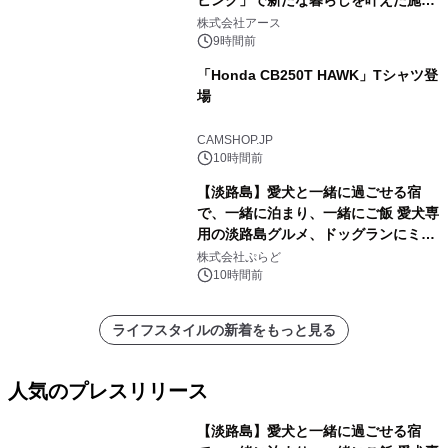
ビング」で新たな暮らしを叶えた施工
事例を株式会社アースが公開
株式会社アース
9時間前
「Honda CB250T HAWK」Tシャツ登
場
CAMSHOP.JP
10時間前
【淡路島】愛犬と一緒に過ごせる宿
で、一緒に泊まり、一緒にご飯 愛犬専
用の淡路島グルメ、ドッグランにミニ
プール グランピングとトレーラーハウ
株式会社ぷらど
スの2施設で
10時間前
ライフスタイルの新着をもっと見る
人気のプレスリリース
【淡路島】愛犬と一緒に過ごせる宿