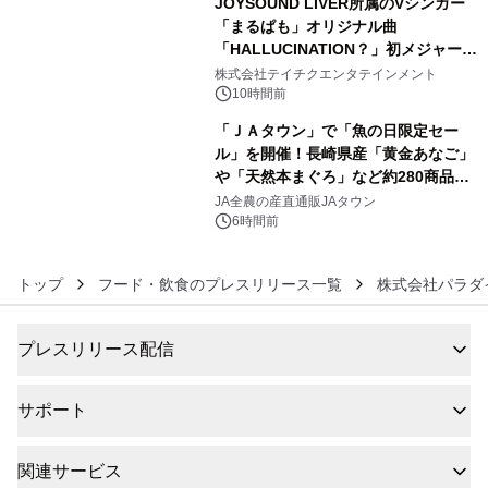
JOYSOUND LIVER所属のVシンガー
「まるぱも」オリジナル曲
「HALLUCINATION？」初メジャー配
5
信リリース決定！
株式会社テイチクエンタテインメント
10時間前
「ＪＡタウン」で「魚の日限定セー
ル」を開催！長崎県産「黄金あなご」
や「天然本まぐろ」など約280商品を
6
販売！～毎月１０日の定例企画～
JA全農の産直通販JAタウン
6時間前
トップ
フード・飲食のプレスリリース一覧
株式会社パラダ
プレスリリース配信
サポート
関連サービス