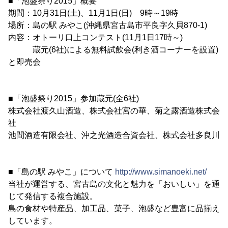
■「泡盛祭り2015」概要
期間：10月31日(土)、11月1日(日) 9時～19時
場所：島の駅 みやこ(沖縄県宮古島市平良字久貝870-1)
内容：オトーリ口上コンテスト(11月1日17時～)
蔵元(6社)による無料試飲会(利き酒コーナーを設置)
と即売会
■「泡盛祭り2015」参加蔵元(全6社)
株式会社渡久山酒造、株式会社宮の華、菊之露酒造株式会
社
池間酒造有限会社、沖之光酒造合資会社、株式会社多良川
■「島の駅 みやこ」について
http://www.simanoeki.net/
当社が運営する、宮古島の文化と魅力を「おいしい」を通
じて発信する複合施設。
島の食材や特産品、加工品、菓子、泡盛など豊富に品揃え
しています。