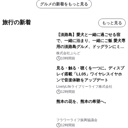
グルメの新着をもっと見る
旅行の新着
もっと見る
【淡路島】愛犬と一緒に過ごせる宿
で、一緒に泊まり、一緒にご飯 愛犬専
用の淡路島グルメ、ドッグランにミニ
プール グランピングとトレーラーハウ
株式会社ぷらど
スの2施設で
10時間前
見る・触る・聴くを一つに。ディスプ
レイ搭載「LL05」ワイヤレスイヤホ
ンで音楽体験をアップデート
LivelyLifeライブリーライフ株式会社
12時間前
熊本の花を、熊本の希望へ。
フラワーライフ振興協議会
12時間前