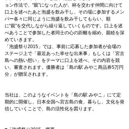
ョン作法で、“親”になった人が、杯を交わす仲間に向けて
口上を述べたあと泡盛を飲み干し、その場に参加するメン
バー各々に同じように泡盛を飲み干してもらい、順
に“親”を交代しながら繰り返していくものです。口上を述
べあうことで参加した者同士の心の距離を縮め、親睦を深
めていきます。
「泡盛祭り2015」では、事前に応募した参加者が会場の
ステージ上で「最近あった幸せな出来事」もしくは「宮古
島への熱い想い」をテーマに口上を述べ、その内容を競
い、審査されます。優勝者は「島の駅 みやこ商品券5万円
分」が贈呈されます。
当社は、このようなイベントを「島の駅 みやこ」にて定
期的に開催し、日本全国へ宮古島の食、暮らし、文化を発
信していくことで、島の活性化を図ります。