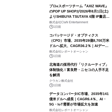
プロeスポーツチーム『AXIZ WAVE』
のPOP UP SHOPが2026年8月1日(土)
よりSHIBUYA TSUTAYA 6階 IP書店で
開催決定！！
株式会社ClaN Entertainment
1日前
コパッケージド・オプティクス
（CPO）市場、2035年28億8,700万米
ドルへ拡大、CAGR36.2％｜AIデータ
センター・高速光通信需要が成長を加
株式会社レポートオーシャン
速
1日前
北海道の採用代行「リクルーティブ」
体制強化！富良野・ニセコの人手不足
を解消
クウカン株式会社
1日前
データコンバータIC市場、2035年141
億米ドルへ成長｜CAGR6.4％、AI・
5G・IoT需要が市場拡大を加速
株式会社レポートオーシャン