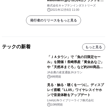
waldmann.jpが12月6日グランドオー
プン
株式会社キャプテンインダストリーズ
2021年12月6日 11:00
発行者のリリースをもっと見る
テックの新着
もっと見る
「ＪＡタウン」で「魚の日限定セー
ル」を開催！長崎県産「黄金あなご」
や「天然本まぐろ」など約280商品を
販売！～毎月１０日の定例企画～
JA全農の産直通販JAタウン
4時間前
見る・触る・聴くを一つに。ディスプ
レイ搭載「LL05」ワイヤレスイヤホ
ンで音楽体験をアップデート
LivelyLifeライブリーライフ株式会社
10時間前