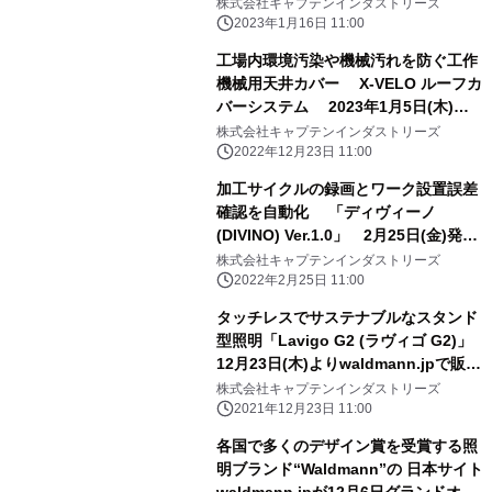
(DeBurr-Z) 2023年1月23日(月)から
株式会社キャプテンインダストリーズ
販売開始
2023年1月16日 11:00
工場内環境汚染や機械汚れを防ぐ工作
機械用天井カバー X-VELO ルーフカ
バーシステム 2023年1月5日(木)か
ら販売を再開
株式会社キャプテンインダストリーズ
2022年12月23日 11:00
加工サイクルの録画とワーク設置誤差
確認を自動化 「ディヴィーノ
(DIVINO) Ver.1.0」 2月25日(金)発
売 ヒューマンエラー防止、加工時の
株式会社キャプテンインダストリーズ
事故を分析する 機械連動型システム
2022年2月25日 11:00
タッチレスでサステナブルなスタンド
型照明「Lavigo G2 (ラヴィゴ G2)」
12月23日(木)よりwaldmann.jpで販売
開始 睡眠の質が変わるオリジナルの
株式会社キャプテンインダストリーズ
サーカディアンリズム機能搭載
2021年12月23日 11:00
各国で多くのデザイン賞を受賞する照
明ブランド“Waldmann”の 日本サイト