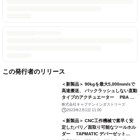
この発行者のリリース
＜新製品＞ 90kgを最大5,000mm/sで
高速搬送、 バックラッシュしない直動
タイプのアクチュエーター PBA リ
ニアモータアクチュエーター PLAシリ
株式会社キャプテンインダストリーズ
ーズ 発売開始
2023年2月1日 11:00
＜新製品＞ CNC工作機械で素早く安
定したバリ／面取り可能なツールホル
ダー TAPMATIC デバーゼット