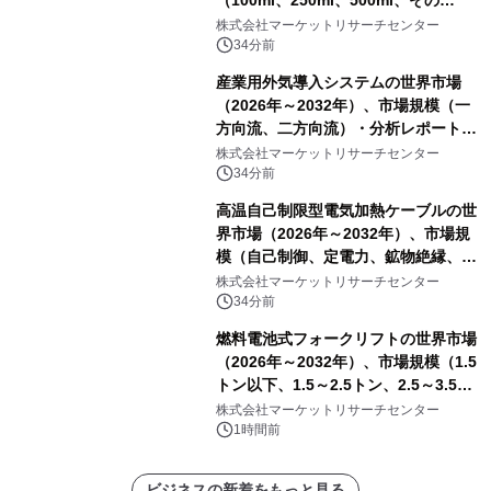
（100ml、250ml、500ml、その
他）・分析レポートを発表
株式会社マーケットリサーチセンター
34分前
産業用外気導入システムの世界市場
（2026年～2032年）、市場規模（一
方向流、二方向流）・分析レポートを
発表
株式会社マーケットリサーチセンター
34分前
高温自己制限型電気加熱ケーブルの世
界市場（2026年～2032年）、市場規
模（自己制御、定電力、鉱物絶縁、表
皮効果）・分析レポートを発表
株式会社マーケットリサーチセンター
34分前
燃料電池式フォークリフトの世界市場
（2026年～2032年）、市場規模（1.5
トン以下、1.5～2.5トン、2.5～3.5ト
ン、3.5～5.0トン、その他）・分析レ
株式会社マーケットリサーチセンター
ポートを発表
1時間前
ビジネスの新着をもっと見る