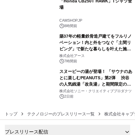
「Honda CB250T HAWK」Tシャツ登
場
4
CAMSHOP.JP
8時間前
築37年の軽量鉄骨造戸建てをフルリノ
ベーション！内と外をつなぐ「土間リ
ビング」で新たな暮らしを叶えた施工
5
事例を株式会社アースが公開
株式会社アース
7時間前
スヌーピーの湯が登場！ 「サウナのあ
とに楽しむPEANUTS」第2弾 渋谷
の人気銭湯「改良湯」と期間限定のコ
6
ラボレーション サウナイキタイコラ
株式会社ソニー・クリエイティブプロダクツ
ボグッズも発売決定！
2日前
トップ
テクノロジーのプレスリリース一覧
株式会社キャプ
プレスリリース配信