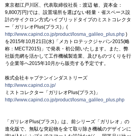
東京都江戸川区、代表取締役社長：渡辺 敏、資本金：
9,800万円)では、設置場所を選ばない軽量・省スペース設
計のサイクロン方式ハイブリッドタイプのミストコレクタ
ー「ガリレオPlus(プラス)」(
http://www.capind.co.jp/product/losma_galileo_plus.php
)
を2015年10月21日(水)「メカトロテックジャパン2015(略
称：MECT2015)」で発表・初公開いたします。また、弊
社販売網を活かして工作機械製造業、及びものづくりを行
う企業等へ2015年10月から販売する予定です。
株式会社キャプテンインダストリーズ
http://www.capind.co.jp/
ミストコレクター「ガリレオPlus(プラス)」
http://www.capind.co.jp/product/losma_galileo_plus.php
「ガリレオPlus(プラス)」は、前シリーズ「ガリレオ」の
進化版で、無駄な突起物を全て取り除き機械のデザインに