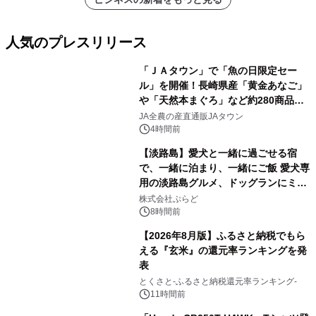
人気のプレスリリース
「ＪＡタウン」で「魚の日限定セー
ル」を開催！長崎県産「黄金あなご」
や「天然本まぐろ」など約280商品を
1
販売！～毎月１０日の定例企画～
JA全農の産直通販JAタウン
4時間前
【淡路島】愛犬と一緒に過ごせる宿
で、一緒に泊まり、一緒にご飯 愛犬専
用の淡路島グルメ、ドッグランにミニ
2
プール グランピングとトレーラーハウ
株式会社ぷらど
スの2施設で
8時間前
【2026年8月版】ふるさと納税でもら
える『玄米』の還元率ランキングを発
表
3
とくさと-ふるさと納税還元率ランキング-
11時間前