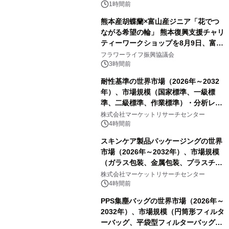
PropTech-Lab
1時間前
熊本産胡蝶蘭×富山産ジニア「花でつ
ながる希望の輪」 熊本復興支援チャリ
ティーワークショップを8月9日、富
山・射水で開催
フラワーライフ振興協議会
3時間前
耐性基準の世界市場（2026年～2032
年）、市場規模（国家標準、一級標
準、二級標準、作業標準）・分析レポ
ートを発表
株式会社マーケットリサーチセンター
4時間前
スキンケア製品パッケージングの世界
市場（2026年～2032年）、市場規模
（ガラス包装、金属包装、プラスチッ
ク包装、その他）・分析レポートを発
株式会社マーケットリサーチセンター
表
4時間前
PPS集塵バッグの世界市場（2026年～
2032年）、市場規模（円筒形フィルタ
ーバッグ、平袋型フィルターバッグ、