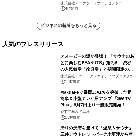
プリーツフィルターバッグ、その
株式会社マーケットリサーチセンター
他）・分析レポートを発表
4時間前
ビジネスの新着をもっと見る
人気のプレスリリース
スヌーピーの湯が登場！ 「サウナのあ
とに楽しむPEANUTS」第2弾 渋谷
の人気銭湯「改良湯」と期間限定のコ
1
ラボレーション サウナイキタイコラ
株式会社ソニー・クリエイティブプロダクツ
ボグッズも発売決定！
11時間前
Makuakeで目標1341％を突破した超
簡単＆小型テレビ用アンプ 「SW TV
Plus」8月7日より一般販売開始！ ケ
2
ーブル1本つなぐだけ、テレビの音が
城下工業株式会社
ぐっと豊かに
11時間前
帰りの渋滞を避けて「温泉＆サウナ」
三井アウトレットパーク木更津から車