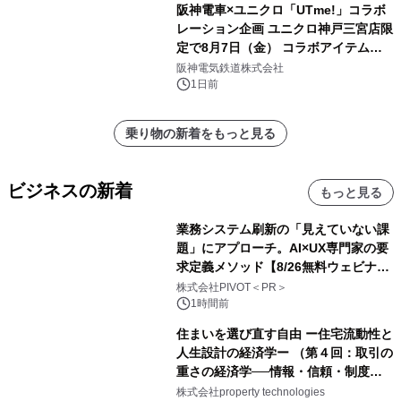
阪神電車×ユニクロ「UTme!」コラボ
レーション企画 ユニクロ神戸三宮店限
定で8月7日（金） コラボアイテムが
発売決定！
阪神電気鉄道株式会社
1日前
乗り物の新着をもっと見る
ビジネスの新着
もっと見る
業務システム刷新の「見えていない課
題」にアプローチ。AI×UX専門家の要
求定義メソッド【8/26無料ウェビナ
ー】株式会社PIVOT
株式会社PIVOT＜PR＞
1時間前
住まいを選び直す自由 ー住宅流動性と
人生設計の経済学ー （第４回：取引の
重さの経済学──情報・信頼・制度を
PropTechはどう組み替えるか）｜
株式会社property technologies