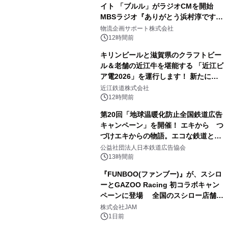
イト 「ブルル」がラジオCMを開始
MBSラジオ『ありがとう浜村淳です』
にて8月1日(土)より
物流企画サポート株式会社
12時間前
キリンビールと滋賀県のクラフトビー
ル＆老舗の近江牛を堪能する 「近江ビ
ア電2026」を運行します！ 新たに
「長濱浪漫ビール」が参加！キリン一
近江鉄道株式会社
番搾り飲み放題が復活！
12時間前
第20回「地球温暖化防止全国鉄道広告
キャンペーン」を開催！ エキから つ
づけエキからの物語。エコな鉄道とと
もに。
公益社団法人日本鉄道広告協会
13時間前
『FUNBOO(ファンブー)』が、スシロ
ーとGAZOO Racing 初コラボキャン
ペーンに登場 全国のスシロー店舗で
GR 4車種の FUNBOO(ミニカー)付き
株式会社JAM
メニューが展開されます
1日前