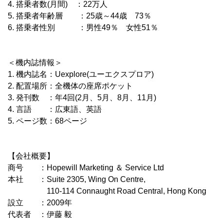
4. 搭乗者数(月間) ：22万人
5. 搭乗者年齢層 ：25歳～44歳 73％
6. 搭乗者性別 ：男性49％ 女性51％
＜機内誌情報＞
1. 機内誌名：Uexplore(ユーエクスプロア)
2. 配置場所：全機体の座席ポケット
3. 発刊数 ：年4回(2月、5月、8月、11月)
4. 言語 ：広東語、英語
5. ページ数：68ページ
【会社概要】
商号 ：Hopewill Marketing ＆ Service Ltd
本社 ：Suite 2305, Wing On Centre,
110-114 Connaught Road Central, Hong Kong
設立 ：2009年
代表者 ：伊藤 毅