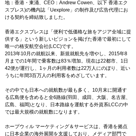
地：香港・東涌、CEO：Andrew Cowen、以下 香港エク
スプレス)の機内誌「Uexplore」の制作及び広告代理にお
ける契約を締結致しました。
香港エクスプレスは「便利で低価格な旅をアジア全域に提
供する」という新しいビジョンを掲げた香港で最初にして
唯一の格安航空会社(LCC)です。
2013年10月の就航以来、新規就航先を増やし、2015年8
月までの1年間で乗客数は83％増加。現在は22都市、1日
42便が運行し、1ヶ月の利用者数は22万人にのぼり、近い
うちに年間3百万人の利用客をめざしています。
その中でも日本への就航数が最も多く、10月末に開通す
る広島便を含めると全6路線(羽田、成田、大阪、名古屋、
広島、福岡)となり、日本路線を運航する外資系LCCの中
では最大規模の就航数になります。
ホープウィル マーケティング＆サービスは、香港を拠点
に日本企業の海外展開を支援しており、メディア部門で