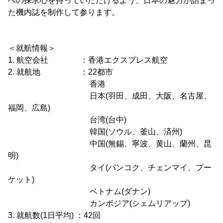
への探求心を持っていただけるよう、日本の魅力が詰まっ
た機内誌を制作して参ります。
＜就航情報＞
1. 航空会社 ：香港エクスプレス航空
2. 就航地 ：22都市
香港
日本(羽田、成田、大阪、名古屋、
福岡、広島)
台湾(台中)
韓国(ソウル、釜山、済州)
中国(無錫、寧波、黄山、蘭州、昆
明)
タイ(バンコク、チェンマイ、プー
ケット)
ベトナム(ダナン)
カンボジア(シェムリアップ)
3. 就航数(1日平均) ：42回