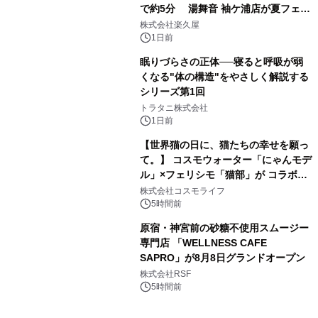
で約5分 湯舞音 袖ケ浦店が夏フェア
3
メニューを提供
株式会社楽久屋
1日前
眠りづらさの正体──寝ると呼吸が弱
くなる"体の構造"をやさしく解説する
シリーズ第1回
4
トラタニ株式会社
1日前
【世界猫の日に、猫たちの幸せを願っ
て。】 コスモウォーター「にゃんモデ
ル」×フェリシモ「猫部」が コラボキ
5
ャンペーンを実施
株式会社コスモライフ
5時間前
原宿・神宮前の砂糖不使用スムージー
専門店 「WELLNESS CAFE
SAPRO」が8月8日グランドオープン
6
株式会社RSF
5時間前