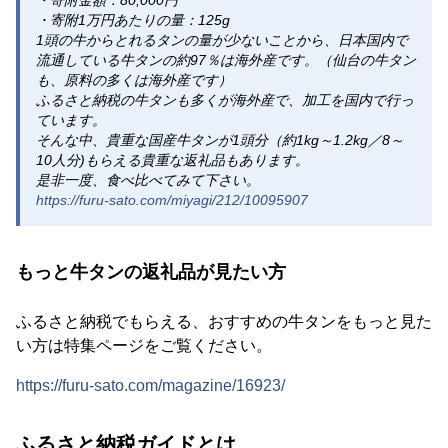
・寄附金額：80,000円
・寄附1万円あたりの量：125g
1頭の牛からとれるタンの量が少ないことから、日本国内で
流通している牛タンの約97％は海外産です。（仙台の牛タン
も、原料の多くは海外産です）
ふるさと納税の牛タンも多くが海外産で、加工を国内で行っ
ています。
そんな中、貴重な国産牛タンが1頭分（約1kg～1.2kg／8～
10人分)もらえる貴重な返礼品もあります。
是非一度、食べ比べてみて下さい。
https://furu-sato.com/miyagi/212/10095907
もっと牛タンの返礼品が見たい方
ふるさと納税でもらえる、おすすめの牛タンをもっと見た
い方は特集ページをご覧ください。
https://furu-sato.com/magazine/16923/
ふるさと納税ガイドとは