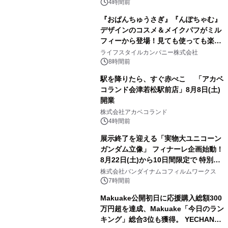
4時間前
『おぱんちゅうさぎ』『んぽちゃむ』
デザインのコスメ＆メイクパフがミル
フィーから登場！見ても使っても楽し
3
い、ポップでキュートなコレクショ
ライフスタイルカンパニー株式会社
ン。
8時間前
駅を降りたら、すぐ赤べこ 「アカベ
コランド会津若松駅前店」8月8日(土)
開業
4
株式会社アカベコランド
4時間前
展示終了を迎える「実物大ユニコーン
ガンダム立像」 フィナーレ企画始動！
8月22日(土)から10日間限定で 特別映
5
像『UNICORN GUNDAM Statue ―
株式会社バンダイナムコフィルムワークス
BEYOND POSSIBILITY ―』を上映！
7時間前
Makuake公開初日に応援購入総額300
万円超を達成、Makuake「今日のラン
キング」総合3位も獲得。 YECHAN音
6