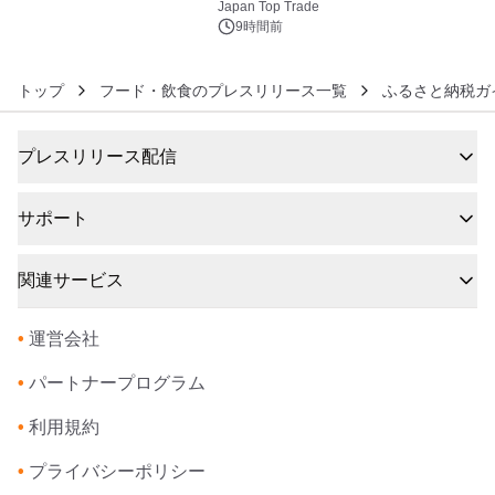
浴シンギングボウル第2弾の大型サイ
Japan Top Trade
ズ（XL・2XL・3XL）を先行販売中
9時間前
トップ
フード・飲食のプレスリリース一覧
ふるさと納税ガ
プレスリリース配信
サポート
関連サービス
•
運営会社
•
パートナープログラム
•
利用規約
•
プライバシーポリシー