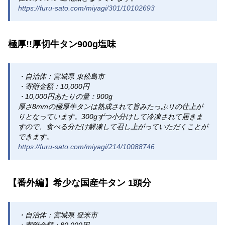
https://furu-sato.com/miyagi/301/10102693
極厚!!厚切牛タン900g塩味
・自治体：宮城県 東松島市
・寄附金額：10,000円
・10,000円あたりの量：900g
厚さ8mmの極厚牛タンは熟成されて旨みたっぷりの仕上が
りとなっています。300gずつ小分けして冷凍されて届きま
すので、食べる分だけ解凍して召し上がっていただくことが
できます。
https://furu-sato.com/miyagi/214/10088746
【番外編】希少な国産牛タン 1頭分
・自治体：宮城県 登米市