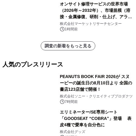
オンサイト修理サービスの世界市場
（2026年～2032年）、市場規模（溶
接・金属修復、研削・仕上げ、アライ
メント、その他）・分析レポートを発
株式会社マーケットリサーチセンター
表
1時間前
調査の新着をもっと見る
人気のプレスリリース
PEANUTS BOOK FAIR 2026が スヌ
ーピーの誕生日の8月10日より 全国の
書店123店舗で開催！
1
株式会社ソニー・クリエイティブプロダクツ
7時間前
エリミネーター/SE専用シート
「GOODSEAT “COBRA”」登場 表
皮4種で愛車を自分色に
2
株式会社グッズ