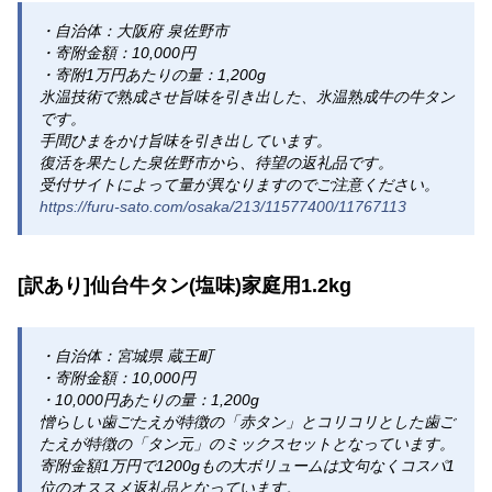
・自治体：大阪府 泉佐野市
・寄附金額：10,000円
・寄附1万円あたりの量：1,200g
氷温技術で熟成させ旨味を引き出した、氷温熟成牛の牛タン
です。
手間ひまをかけ旨味を引き出しています。
復活を果たした泉佐野市から、待望の返礼品です。
受付サイトによって量が異なりますのでご注意ください。
https://furu-sato.com/osaka/213/11577400/11767113
[訳あり]仙台牛タン(塩味)家庭用1.2kg
・自治体：宮城県 蔵王町
・寄附金額：10,000円
・10,000円あたりの量：1,200g
憎らしい歯ごたえが特徴の「赤タン」とコリコリとした歯ご
たえが特徴の「タン元」のミックスセットとなっています。
寄附金額1万円で1200gもの大ボリュームは文句なくコスパ1
位のオススメ返礼品となっています。