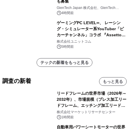
も募集
GienTech Japan 株式会社、GienTech
Consulting Japan 株式会社
4時間前
ゲーミングPC LEVEL∞、 レーシン
グ・シミュレーター系YouTuber「ピ
カーチャンネル」コラボ 『Assetto
Corsa EVO』推奨パソコン販売中
株式会社ユニットコム
5時間前
テックの新着をもっと見る
調査の新着
もっと見る
リードフレームの世界市場（2026年～
2032年）、市場規模（プレス加工リー
ドフレーム、エッチング加工リードフ
レーム）・分析レポートを発表
株式会社マーケットリサーチセンター
1時間前
自動車用パワーシートモーターの世界