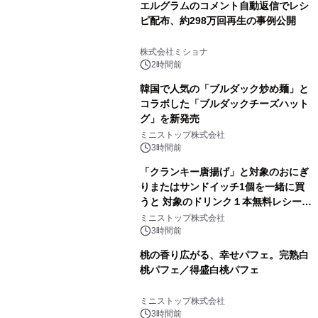
エルグラムのコメント自動返信でレシ
ピ配布、約298万回再生の事例公開
株式会社ミショナ
2時間前
韓国で人気の「ブルダック炒め麺」と
コラボした「ブルダックチーズハット
グ」を新発売
ミニストップ株式会社
3時間前
「クランキー唐揚げ」と対象のおにぎ
りまたはサンドイッチ1個を一緒に買
うと 対象のドリンク１本無料レシート
クーポンもらえる！※1
ミニストップ株式会社
3時間前
桃の香り広がる、幸せパフェ。完熟白
桃パフェ／得盛白桃パフェ
ミニストップ株式会社
3時間前