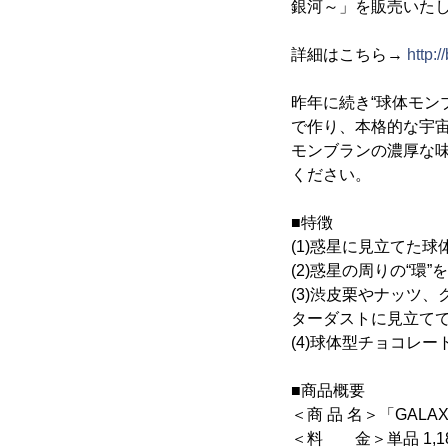
銀河～」を販売いた
詳細はこちら→
http:/
昨年に続き“球体モン
で作り、本格的な宇宙
モンブランの濃厚な
ください。
■特徴
(1)惑星に見立てた
(2)惑星の周りの“環
(3)渋皮栗やナッツ
ターダストに見立て
(4)球体型チョコレ
■商品概要
＜商 品 名＞「GAL
＜料 金＞単品 1,1