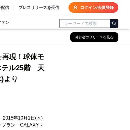
を配信
プレスリリースを受信
ログイン/会員登録
ファン
発行者のリリースを見る
を再現！球体モ
ホテル25階 天
)より
15年10月1日(木)
ラン「GALAXY～