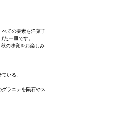
すべての要素を洋菓子
上げた一皿です。
、秋の味覚をお楽しみ
せている。
のグラニテを隕石やス