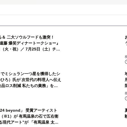
る＆ 二大ソウルフードも激突！
クショー』
／ 7月25日（土）チケ
リでミシュラン一つ星を獲得したシ
つひろ）氏が 次世代の料理人へ伝え
食品ロス削減 私たちの責務」を開
4 beyond」 受賞アーティスト
（※1）が 有馬温泉の石で五右衛
る現代アート”が 「有馬温泉 太閤