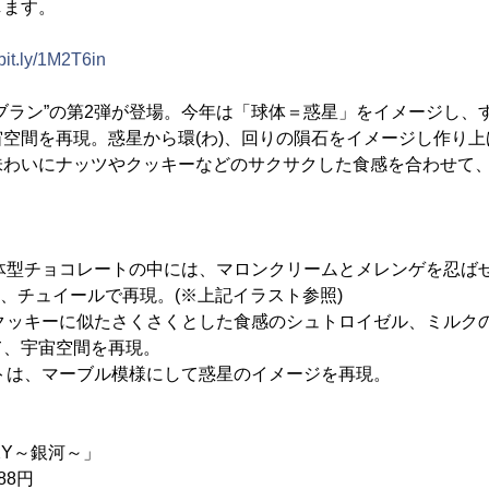
します。
/bit.ly/1M2T6in
ブラン”の第2弾が登場。今年は「球体＝惑星」をイメージし、
空間を再現。惑星から環(わ)、回りの隕石をイメージし作り
味わいにナッツやクッキーなどのサクサクした食感を合わせて
球体型チョコレートの中には、マロンクリームとメレンゲを忍ば
”を、チュイールで再現。(※上記イラスト参照)
、クッキーに似たさくさくとした食感のシュトロイゼル、ミルク
て、宇宙空間を再現。
ートは、マーブル模様にして惑星のイメージを再現。
AXY～銀河～」
88円