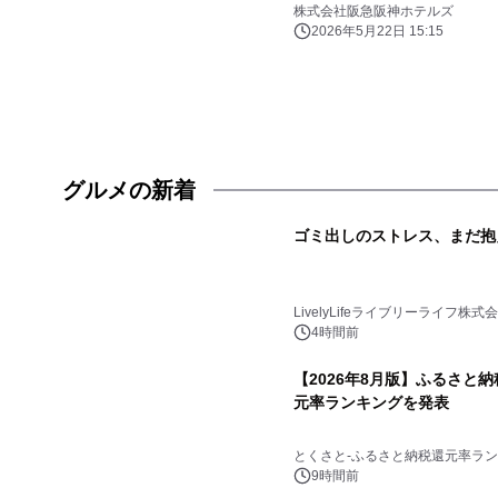
の湯」露天ゾーンに登場
株式会社阪急阪神ホテルズ
2026年5月22日 15:15
グルメの新着
ゴミ出しのストレス、まだ抱
LivelyLifeライブリーライフ株式
4時間前
【2026年8月版】ふるさと
元率ランキングを発表
とくさと-ふるさと納税還元率ラン
9時間前