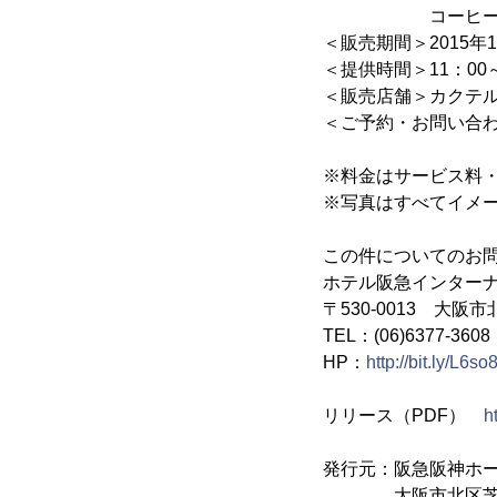
コーヒー または 
＜販売期間＞2015年10
＜提供時間＞11：00～1
＜販売店舗＞カクテル
＜ご予約・お問い合わせ＞
※料金はサービス料
※写真はすべてイメ
この件についてのお
ホテル阪急インターナ
〒530-0013 大阪市
TEL：(06)6377-360
HP：
http://bit.ly/L6s
リリース（PDF）
h
発行元：阪急阪神ホ
大阪市北区芝田1-