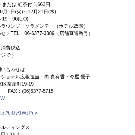
紅茶付 1,663円
月1日(火)～12月31日(木)
9：00(L.O)
ラウンジ「ソラメンテ」（ホテル25階）
TEL：06-6377-3389（店舗直通番号）
・消費税込
ージです
問い合わせは
ショナル広報担当：向 真有香・今屋 優子
北区茶屋町19-19
8 FAX：(06)6377-5715
o8W
ttp://bit.ly/1WzPrjv
ールディングス
16-1