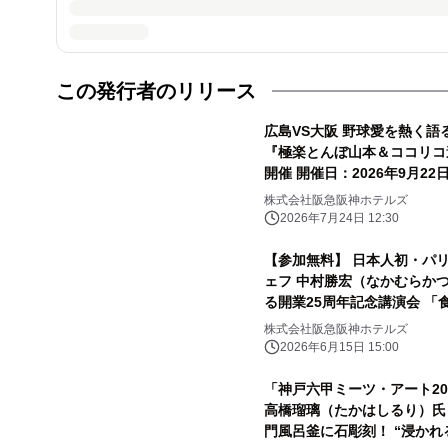
この発行者のリリース
広島VS大阪 野球愛を熱く語
『極楽とんぼ山本＆ココリコ遠藤 爆笑ディナートー
開催 開催日：2026年9月22日（火・祝）
ット販売開始
株式会社阪急阪神ホテルズ
2026年7月24日 12:30
【参加無料】 日本人初・パ
ェフ 中村勝宏（なかむらか
る開業25周年記念講演会 「
催
株式会社阪急阪神ホテルズ
2026年6月15日 15:00
「神戸六甲ミーツ・アート202
高橋瑠璃（たかはしるり）氏
門風呂釜に石彫刻！ “浸かれ