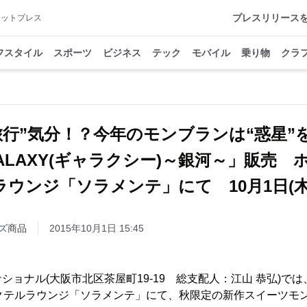
プレスリリース
アットプレス
フスタイル
スポーツ
ビジネス
テック
モバイル
乗り物
クラ
旅行”気分！？今年のモンブランは“惑星”
LAXY(ギャラクシー)～銀河～」販売 
ラウンジ「ソラメンテ」にて 10月1日(木
ズ
商品
2015年10月1日 15:45
ョナル(大阪市北区茶屋町19-19 総支配人：江山 恭弘)では、20
クテルラウンジ「ソラメンテ」にて、秋限定の新作スイーツモンブ