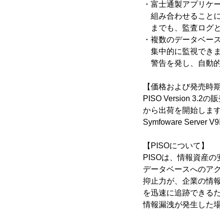
・富士通製アプリケーションサー
組み合わせることに
までも、監査ログと
・複数のデータベー
集中的に監視できま
警告を発し、自動的
【価格および発売時
PISO Version 
から出荷を開始します
Symfoware Serv
【PISOについて】
PISOは、情報資産
データベースへのア
抑止力が、企業の情報
を迅速に追跡できる
情報漏洩が発生した