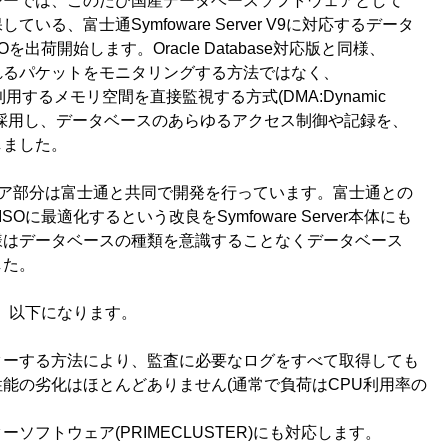
ジーでは、このたび国産データベースソフトウェアとして
いる、富士通Symfoware Server V9に対応するデータ
を出荷開始します。Oracle Database対応版と同様、
れるパケットをモニタリングする方法ではなく、
verが利用するメモリ空間を直接監視する方式(DMA:Dynamic
ss型)を採用し、データベースのあらゆるアクセス制御や記録を、
しました。
のコア部分は富士通と共同で開発を行っています。富士通との
Oに最適化するという改良をSymfoware Server本体にも
様はデータベースの種類を意識することなくデータベース
した。
は、以下になります。
ターする方法により、監査に必要なログをすべて取得しても
能の劣化はほとんどありません(通常で負荷はCPU利用率の
ソフトウェア(PRIMECLUSTER)にも対応します。