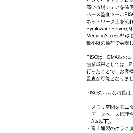
インサイトテクノロ
高い市場シェアを確保して
ベース監査ツールPISO
ネットワーク上を流
Symfoware Ser
Memory Acce
最小限の負荷で実現
PISOは、DMA型
協業成果としては、PIS
行ったことで、お客
監査が可能となりま
PISOのおもな特長
・メモリ空間をモニ
データベース処理性
3％以下)。
・富士通製のクラスター