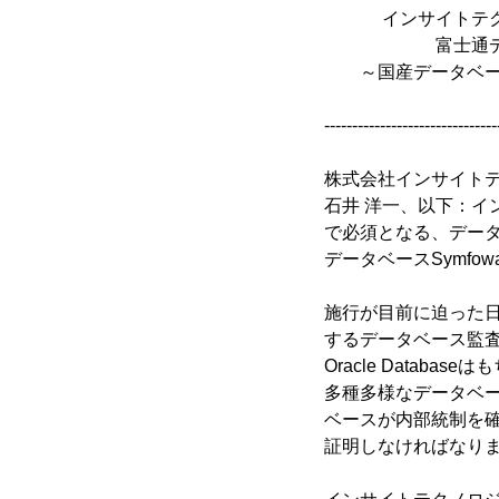
インサイトテクノロ
富士通データベース 
～国産データベー
Symfoware
-------------------------------
株式会社インサイトテ
石井 洋一、以下：イ
で必須となる、データ
データベースSymfowar
施行が目前に迫った日
するデータベース監
Oracle Databaseはも
多種多様なデータベ
ベースが内部統制を
証明しなければなり