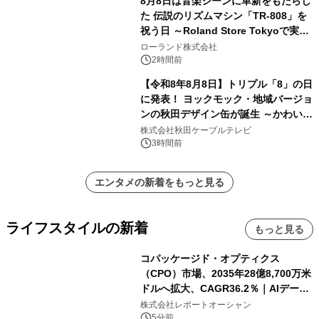
8月8日は音楽シーンに革新をもたらし
た 伝説のリズムマシン「TR-808」を
祝う日 ～Roland Store Tokyoで実機
を展示しての 記念キャンペーンを開
ローランド株式会社
催 英国ラジオ「NTS」の 特別プログ
2時間前
ラムや、「TR-808」を愛する伝説的
【令和8年8月8日】トリプル「8」の日
アーティストを フィーチャーしたアニ
に発表！ ヨックモック・地域バージョ
メーションを公開～
ンの秋田デザイン缶が誕生 ～かわいい
秋田犬の子犬と秋田の四季と名所を巡
株式会社秋田ケーブルテレビ
るパッケージ～ 9月1日(火)秋田県内で
3時間前
販売開始
エンタメの新着をもっと見る
ライフスタイルの新着
もっと見る
コパッケージド・オプティクス
（CPO）市場、2035年28億8,700万米
ドルへ拡大、CAGR36.2％｜AIデータ
センター・高速光通信需要が成長を加
株式会社レポートオーシャン
速
5分前