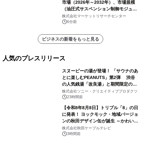
市場（2026年～2032年）、市場規模
（油圧式サスペンション制御モジュー
ル、電磁式サスペンション制御モジュ
株式会社マーケットリサーチセンター
ール、空気式サスペンション制御モジ
6分前
ュール）・分析レポートを発表
ビジネスの新着をもっと見る
人気のプレスリリース
スヌーピーの湯が登場！ 「サウナのあ
とに楽しむPEANUTS」第2弾 渋谷
の人気銭湯「改良湯」と期間限定のコ
1
ラボレーション サウナイキタイコラ
株式会社ソニー・クリエイティブプロダクツ
ボグッズも発売決定！
23時間前
【令和8年8月8日】トリプル「8」の日
に発表！ ヨックモック・地域バージョ
ンの秋田デザイン缶が誕生 ～かわいい
2
秋田犬の子犬と秋田の四季と名所を巡
株式会社秋田ケーブルテレビ
るパッケージ～ 9月1日(火)秋田県内で
3時間前
販売開始