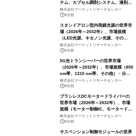
テム、カプセル調剤システム、液剤調
剤システム、その他）・分析レポート
株式会社マーケットリサーチセンター
を発表
6分前
スタンドアロン型内視鏡光源の世界市
場（2026年～2032年）、市場規模
（LED光源、キセノン光源、その
他）・分析レポートを発表
株式会社マーケットリサーチセンター
6分前
5G光トランシーバーの世界市場
（2026年～2032年）、市場規模（850
nm帯、1310 nm帯、その他）・分析
レポートを発表
株式会社マーケットリサーチセンター
6分前
ブラシレスDCモータードライバーの
世界市場（2026年～2032年）、市場
規模（モーター制御IC、モータードラ
イバIC、パワーデバイス）・分析レポ
株式会社マーケットリサーチセンター
ートを発表
6分前
サスペンション制御モジュールの世界