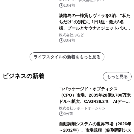
13分前
淡路島の一棟貸しヴィラを2泊、"私た
ちだけ"の別荘に 1日1組・最大8名
様、プールとサウナとジェットバス付
きで Villa Mon Temps AWAJIの連泊
株式会社ぷらど
素泊りプラン
33分前
ライフスタイルの新着をもっと見る
ビジネスの新着
もっと見る
コパッケージド・オプティクス
（CPO）市場、2035年28億8,700万米
ドルへ拡大、CAGR36.2％｜AIデータ
センター・高速光通信需要が成長を加
株式会社レポートオーシャン
速
5分前
自動調剤システムの世界市場（2026年
～2032年）、市場規模（錠剤調剤シス