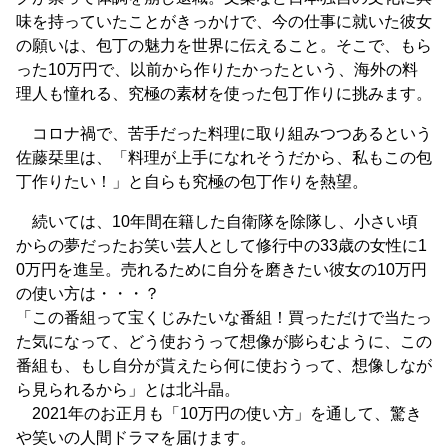
味を持っていたことがきっかけで、今の仕事に就いた彼女
の願いは、包丁の魅力を世界に伝えること。そこで、もら
った10万円で、以前から作りたかったという、海外の料
理人も憧れる、究極の素材を使った包丁作りに挑みます。
コロナ禍で、苦手だった料理に取り組みつつあるという
佐藤栞里は、「料理が上手になれそうだから、私もこの包
丁作りたい！」と自らも究極の包丁作りを熱望。
続いては、10年間在籍した自衛隊を除隊し、小さい頃
からの夢だったお笑い芸人として修行中の33歳の女性に1
0万円を進呈。売れるために自分を磨きたい彼女の10万円
の使い方は・・・？
「この番組って宝くじみたいな番組！買っただけで当たっ
た気になって、どう使おうって想像が膨らむように、この
番組も、もし自分が貰えたら何に使おうって、想像しなが
ら見られるから」とは北斗晶。
2021年のお正月も「10万円の使い方」を通して、驚き
や笑いの人間ドラマを届けます。