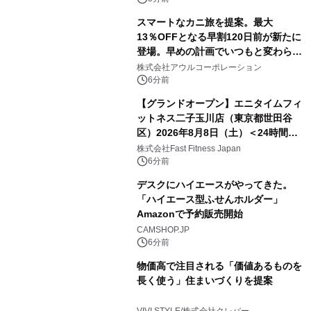
スマートなカニ旅を提案。最大
13％OFFとなる早割120日前が新たに
登場。早めの計画でいつもと変わらぬ
大人の冬旅を。ー夕日ヶ浦温泉「佳松
株式会社アウルコーポレーション
苑 別邸ふうか」ー
6分前
【グランドオープン】エニタイムフィ
ットネス二子玉川店（東京都世田谷
区）2026年8月8日（土）＜24時間年
中無休のフィットネスジム＞
株式会社Fast Fitness Japan
6分前
デスクにハイエースがやってきた。
「ハイエース型ふせんホルダー」
Amazonで予約販売開始
CAMSHOP.JP
6分前
物価高で注目される「価値あるものを
長く使う」住まいづくりを提案
VIVI STYLE/株式会社クレバー