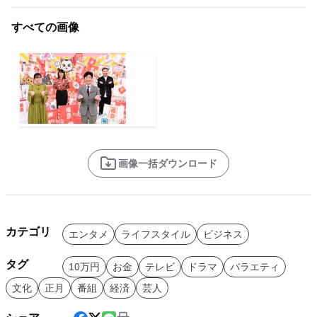
すべての画像
画像一括ダウンロード
カテゴリ
エンタメ
ライフスタイル
ビジネス
タグ
10万円
お金
テレビ
ドラマ
バラエティ
文化
正月
番組
経済
芸人