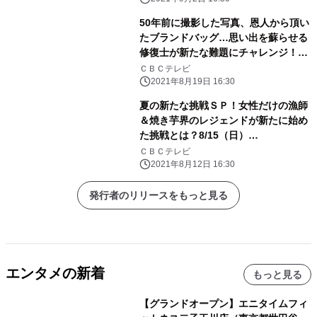
50年前に撮影した写真、恩人から頂い
たブランドバッグ…思い出を蘇らせる
修復士が新たな難題にチャレンジ！
8/22（日）BACKSTAGE（バックステ
ＣＢＣテレビ
ージ）
2021年8月19日 16:30
夏の新たな挑戦ＳＰ！女性だけの漁師
＆焼き芋界のレジェンドが新たに始め
た挑戦とは？8/15（日）
BACKSTAGE（バックステージ）
ＣＢＣテレビ
2021年8月12日 16:30
発行者のリリースをもっと見る
エンタメの新着
もっと見る
【グランドオープン】エニタイムフィ