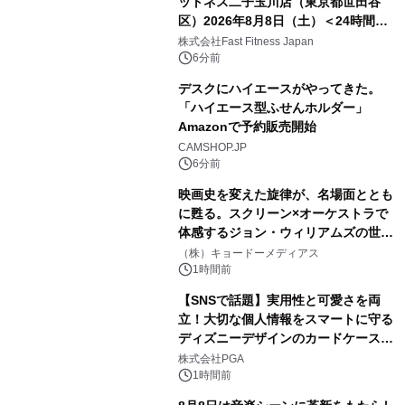
ットネス二子玉川店（東京都世田谷
区）2026年8月8日（土）＜24時間年
中無休のフィットネスジム＞
株式会社Fast Fitness Japan
6分前
デスクにハイエースがやってきた。
「ハイエース型ふせんホルダー」
Amazonで予約販売開始
CAMSHOP.JP
6分前
映画史を変えた旋律が、名場面ととも
に甦る。スクリーン×オーケストラで
体感するジョン・ウィリアムズの世
界。ジョン・ウィリアムズ：シネマ・
（株）キョードーメディアス
スペクタキュラー・コンサート 開催決
1時間前
定！
【SNSで話題】実用性と可愛さを両
立！大切な個人情報をスマートに守る
ディズニーデザインのカードケースを
株式会社PGAが8月7日発売
株式会社PGA
1時間前