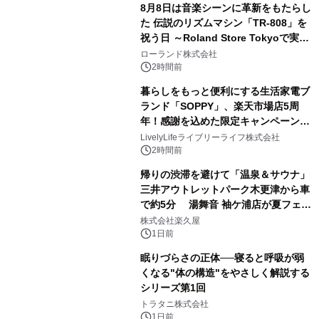
8月8日は音楽シーンに革新をもたらし
た 伝説のリズムマシン「TR-808」を
祝う日 ～Roland Store Tokyoで実機
3
を展示しての 記念キャンペーンを開
ローランド株式会社
催 英国ラジオ「NTS」の 特別プログ
2時間前
ラムや、「TR-808」を愛する伝説的
暮らしをもっと便利にする生活家電ブ
アーティストを フィーチャーしたアニ
ランド「SOPPY」、楽天市場店5周
メーションを公開～
年！感謝を込めた限定キャンペーンを
4
8月10日より開催
LivelyLifeライブリーライフ株式会社
2時間前
帰りの渋滞を避けて「温泉＆サウナ」
三井アウトレットパーク木更津から車
で約5分 湯舞音 袖ケ浦店が夏フェア
5
メニューを提供
株式会社楽久屋
1日前
眠りづらさの正体──寝ると呼吸が弱
くなる"体の構造"をやさしく解説する
シリーズ第1回
6
トラタニ株式会社
1日前