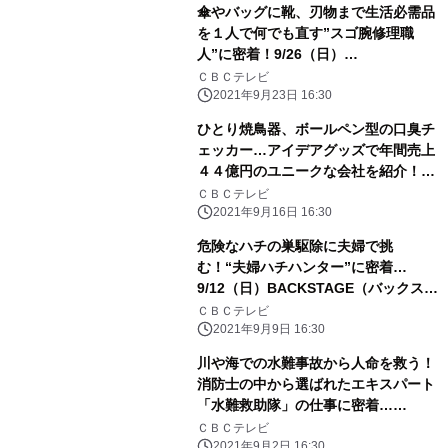
傘やバッグに靴、刃物まで生活必需品
を１人で何でも直す”スゴ腕修理職
人”に密着！9/26（日）
BACKSTAGE（バックステージ）
ＣＢＣテレビ
2021年9月23日 16:30
ひとり焼鳥器、ボールペン型の口臭チ
ェッカー…アイデアグッズで年間売上
４４億円のユニークな会社を紹介！
9/19（日）BACKSTAGE（バックステ
ＣＢＣテレビ
ージ）
2021年9月16日 16:30
危険なハチの巣駆除に夫婦で挑
む！“夫婦ハチハンター”に密着…
9/12（日）BACKSTAGE（バックステ
ージ）
ＣＢＣテレビ
2021年9月9日 16:30
川や海での水難事故から人命を救う！
消防士の中から選ばれたエキスパート
「水難救助隊」の仕事に密着…
9/5（日）BACKSTAGE（バックステ
ＣＢＣテレビ
ージ）
2021年9月2日 16:30