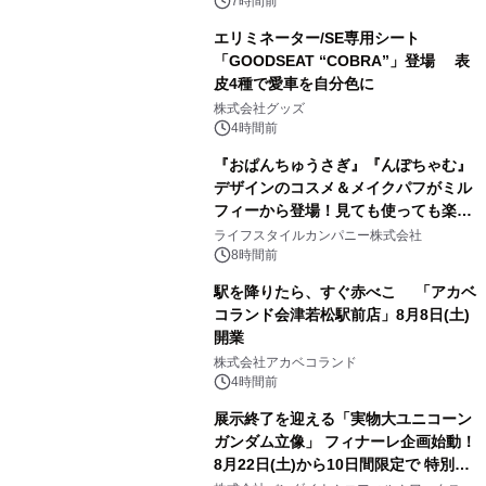
7時間前
エリミネーター/SE専用シート
「GOODSEAT “COBRA”」登場 表
皮4種で愛車を自分色に
2
株式会社グッズ
4時間前
『おぱんちゅうさぎ』『んぽちゃむ』
デザインのコスメ＆メイクパフがミル
フィーから登場！見ても使っても楽し
3
い、ポップでキュートなコレクショ
ライフスタイルカンパニー株式会社
ン。
8時間前
駅を降りたら、すぐ赤べこ 「アカベ
コランド会津若松駅前店」8月8日(土)
開業
4
株式会社アカベコランド
4時間前
展示終了を迎える「実物大ユニコーン
ガンダム立像」 フィナーレ企画始動！
8月22日(土)から10日間限定で 特別映
5