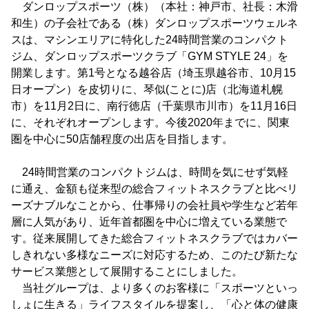
ダンロップスポーツ（株）（本社：神戸市、社長：木滑
和生）の子会社である（株）ダンロップスポーツウェルネ
スは、マシンエリアに特化した24時間営業のコンパクト
ジム、ダンロップスポーツクラブ「GYM STYLE 24」を
開業します。第1号となる越谷店（埼玉県越谷市、10月15
日オープン）を皮切りに、琴似(ことに)店（北海道札幌
市）を11月2日に、南行徳店（千葉県市川市）を11月16日
に、それぞれオープンします。今後2020年までに、関東
圏を中心に50店舗程度の出店を目指します。
24時間営業のコンパクトジムは、時間を気にせず気軽
に通え、金額も従来型の総合フィットネスクラブと比べリ
ーズナブルなことから、仕事帰りの会社員や学生など若年
層に人気があり、近年首都圏を中心に増えている業態で
す。従来展開してきた総合フィットネスクラブではカバー
しきれない多様なニーズに対応するため、このたび新たな
サービス業態として展開することにしました。
当社グループは、より多くのお客様に「スポーツといっ
しょに生きる」ライフスタイルを提案し、「心と体の健康