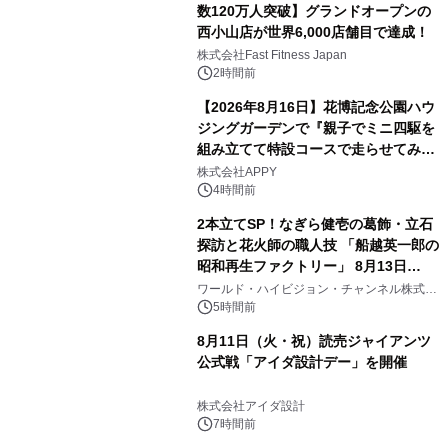
数120万人突破】グランドオープンの
西小山店が世界6,000店舗目で達成！
株式会社Fast Fitness Japan
2時間前
【2026年8月16日】花博記念公園ハウ
ジングガーデンで『親子でミニ四駆を
組み立てて特設コースで走らせてみよ
う！』を開催
株式会社APPY
4時間前
2本立てSP！なぎら健壱の葛飾・立石
探訪と花火師の職人技 「船越英一郎の
昭和再生ファクトリー」 8月13日
（木）よる9時～ BS12 トゥエルビで
ワールド・ハイビジョン・チャンネル株式会
社
放送
5時間前
8月11日（火・祝）読売ジャイアンツ
公式戦「アイダ設計デー」を開催
株式会社アイダ設計
7時間前