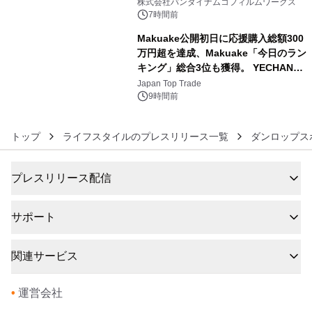
像『UNICORN GUNDAM Statue ―
株式会社バンダイナムコフィルムワークス
BEYOND POSSIBILITY ―』を上映！
7時間前
Makuake公開初日に応援購入総額300
万円超を達成、Makuake「今日のラン
キング」総合3位も獲得。 YECHAN音
6
浴シンギングボウル第2弾の大型サイ
Japan Top Trade
ズ（XL・2XL・3XL）を先行販売中
9時間前
トップ
ライフスタイルのプレスリリース一覧
ダンロップス
プレスリリース配信
サポート
関連サービス
•
運営会社