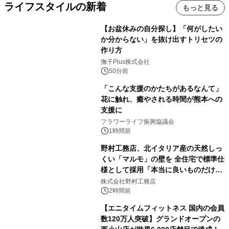
ライフスタイルの新着
もっと見る
【お盆休みの自分探し】「何がしたい
か分からない」を抜け出すトリセツの
作り方
撫子Plus株式会社
50分前
「こんな支援のかたちがあるなんて」
花に触れ、癒やされる時間が熊本への
支援に
フラワーライフ振興協議会
1時間前
野村工務店、北イタリア産の天然しっ
くい「マルモ」の壁を 全住宅で標準仕
様として採用「本当に良いものだけに
こだわる」
株式会社野村工務店
2時間前
【エニタイムフィットネス 国内の会員
数120万人突破】グランドオープンの