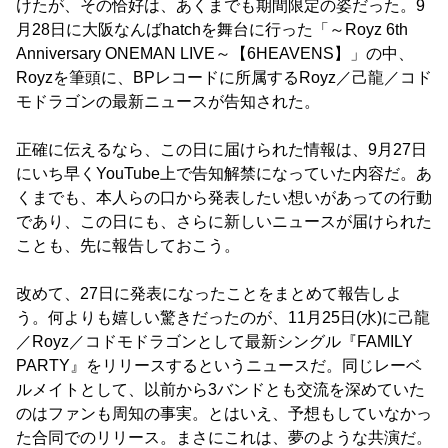
けたが、その恰好は、あくまでも期間限定の姿だった。9
月28日に大阪なんばhatchを舞台に行った「～Royz 6th
Anniversary ONEMAN LIVE～【6HEAVENS】」の中、
Royzを筆頭に、BPレコードに所属するRoyz／己龍／コド
モドラゴンの最新ニュースが告知された。
正確に伝えるなら、この日に届けられた情報は、9月27日
にいち早くYouTube上で告知解禁になっていた内容だ。あ
くまでも、本人らの口から発表したい想いがあっての行動
であり、この日にも、さらに新しいニュースが届けられた
ことも、先に報告しておこう。
改めて、27日に発表になったことをまとめて報告しよ
う。何よりも嬉しい驚きだったのが、11月25日(水)に己龍
／Royz／コドモドラゴンとして最新シングル『FAMILY
PARTY』をリリースするというニュースだ。同じレーベ
ルメイトとして、以前から3バンドとも交流を深めていた
のはファンも周知の事実。とはいえ、予想もしていなかっ
た合同でのリリース。まさにこれは、夢のような共演だ。