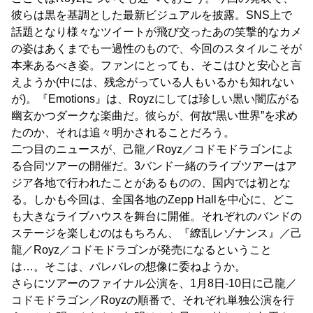
彼らは黒を基調とした最新ビジュアルを披露。SNS上で
話題となり様々なツイートが飛び交ったあの笑撃的なカメ
の姿はあくまでも一過性のもので、今回のスタイルこそが
本来あるべき姿。ファンにとっても、そこはひと安心と言
えようか(中には、残念がっている人もいるかも知れない
が)。『Emotions』は、Royzにしては珍しい黒い闇広がる
幽玄かつダークな楽曲だ。彼らが、何故“黒い世界”を求め
たのか、それは追々明かされることだろう。
二つ目のニュースが、己龍／Royz／コドモドラゴンによ
る合同ツアーの開催だ。3バンド一緒のライブツアーはア
ジア各地で行われたことがあるものの、国内では初とな
る。しかも今回は、全国各地のZepp Hallを中心に、どこ
も大きなライブハウスを舞台に開催。それぞれのバンドの
ステージを楽しむのはもちろん、『繚乱レゾナンス』／己
龍／Royz／コドモドラゴンが発売になるということ
は…。そこは、バレバレの想像に委ねようか。
さらにツアーのファイナル公演を、1月8日-10日に己龍／
コドモドラゴン／Royzの順番で、それぞれ単独公演を行