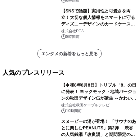
スペクタキュラー・コンサート 開催決
8時間前
定！
【SNSで話題】実用性と可愛さを両
立！大切な個人情報をスマートに守る
ディズニーデザインのカードケースを
株式会社PGAが8月7日発売
株式会社PGA
8時間前
エンタメの新着をもっと見る
人気のプレスリリース
【令和8年8月8日】トリプル「8」の日
に発表！ ヨックモック・地域バージョ
ンの秋田デザイン缶が誕生 ～かわいい
1
秋田犬の子犬と秋田の四季と名所を巡
株式会社秋田ケーブルテレビ
るパッケージ～ 9月1日(火)秋田県内で
10時間前
販売開始
スヌーピーの湯が登場！ 「サウナのあ
とに楽しむPEANUTS」第2弾 渋谷
の人気銭湯「改良湯」と期間限定のコ
2