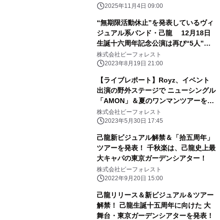
2025年11月4日 09:00
“無期限活動休止”を発表しているヴィ
ジュアル系バンド・己龍 12月18日
生誕十六周年記念公演は再び“5人”で
の実施を決意
株式会社ビーフォレスト
2023年8月19日 21:00
【ライブレポート】Royz、イベント
出演の野外ステージで ニューシングル
「AMON」＆夏のワンマンツアーを大
発表！ 「仲間を増やしていきます――
株式会社ビーフォレスト
良い夏にしましょう」
2023年5月30日 17:45
己龍新ビジュアル解禁＆「拾五周年」
ツアーを発表！ 千秋楽は、己龍史上最
大キャパの東京ガーデンシアター！
株式会社ビーフォレスト
2022年9月20日 15:00
己龍リリース＆新ビジュアル＆ツアー
解禁！ 己龍生誕十五周年に向けた 大
舞台・東京ガーデンシアターを発表！