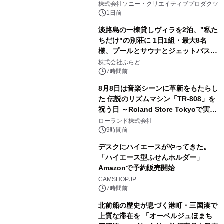
ラボレーション サウナイキタイコラ
株式会社ソニー・クリエイティブプロダクツ
ボグッズも発売決定！
1日前
淡路島の一棟貸しヴィラを2泊、"私た
ちだけ"の別荘に 1日1組・最大8名
様、プールとサウナとジェットバス付
3
きで Villa Mon Temps AWAJIの連泊
株式会社ぷらど
素泊りプラン
7時間前
8月8日は音楽シーンに革新をもたらし
た 伝説のリズムマシン「TR-808」を
祝う日 ～Roland Store Tokyoで実機
4
を展示しての 記念キャンペーンを開
ローランド株式会社
催 英国ラジオ「NTS」の 特別プログ
9時間前
ラムや、「TR-808」を愛する伝説的
デスクにハイエースがやってきた。
アーティストを フィーチャーしたアニ
「ハイエース型ふせんホルダー」
メーションを公開～
Amazonで予約販売開始
5
CAMSHOP.JP
7時間前
北前船の歴史が息づく港町・三国湊で
上質な滞在を 「オーベルジュほまち