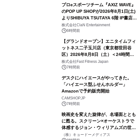
プロeスポーツチーム『AXIZ WAVE』
のPOP UP SHOPが2026年8月1日(土)
よりSHIBUYA TSUTAYA 6階 IP書店で
開催決定！！
株式会社ClaN Entertainment
6時間前
【グランドオープン】エニタイムフィ
ットネス二子玉川店（東京都世田谷
区）2026年8月8日（土）＜24時間年
中無休のフィットネスジム＞
株式会社Fast Fitness Japan
7時間前
デスクにハイエースがやってきた。
「ハイエース型ふせんホルダー」
Amazonで予約販売開始
CAMSHOP.JP
7時間前
映画史を変えた旋律が、名場面ととも
に甦る。スクリーン×オーケストラで
体感するジョン・ウィリアムズの世
界。ジョン・ウィリアムズ：シネマ・
（株）キョードーメディアス