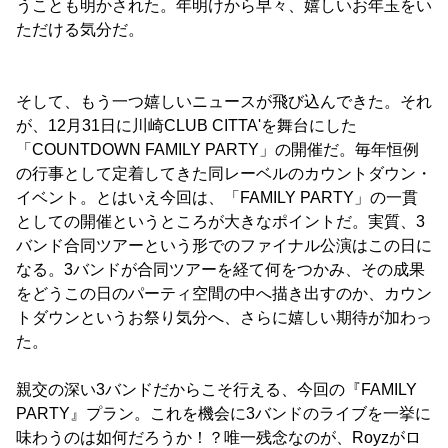
うことも明かされた。年明けから早々、嬉しいお年玉をい
ただける気分だ。
そして、もう一つ嬉しいニュースが飛び込んできた。それ
が、12月31日に川崎CLUB CITTA'を舞台にした
「COUNTDOWN FAMILY PARTY」の開催だ。毎年恒例
の行事として定着してきた同レーベルのカウントダウン・
イベント。とはいえ今回は、「FAMILY PARTY」の一貫
としての開催というところが大きなポイントだ。実質、3
バンド合同ツアーという形でのファイナル公演はこの日に
なる。3バンドが合同ツアーを経て何をつかみ、その成果
をどうこの日のパーティ空間の中へ描き出すのか、カウン
トダウンというお祭り気分へ、さらに嬉しい期待が加わっ
た。
親交の深い3バンドだからこそ行える、今回の『FAMILY
PARTY』プラン。これを機会に3バンドのライブを一挙に
味わうのは如何だろうか！？唯一残念なのが、Royzがロ