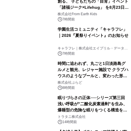
創る、 子どもたちの「自育」イベント
「諸福ジーク×Lifehug」 を8月23日
(日)開催
株式会社From Earth Kids
7時間前
学園生活コミュニティ「キャラフレ」
｜2026『夏祭りイベント』のお知らせ
キャラフレ｜株式会社エイプリル・データ・
デザインズ
7時間前
時間に追われず、丸ごと1日淡路島グ
ルメと観光、レジャー施設で クラブハ
ウスのようなプールと、変わった形の
サウナも 「THE BOXY AWAJI」のお
株式会社ぷらど
得な素泊まり連泊プランで
8時間前
眠りづらさの正体──シリーズ第三回
浅い呼吸が"二酸化炭素過剰"を生み、
爆睡型の危険な眠りをつくる構造を解
説
トラタニ株式会社
14時間前