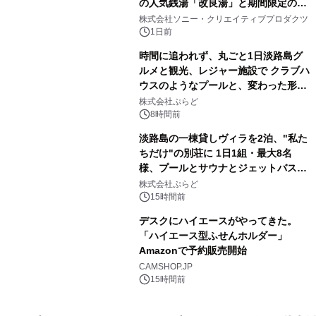
の人気銭湯「改良湯」と期間限定のコ
3
ラボレーション サウナイキタイコラ
株式会社ソニー・クリエイティブプロダクツ
ボグッズも発売決定！
1日前
時間に追われず、丸ごと1日淡路島グ
ルメと観光、レジャー施設で クラブハ
ウスのようなプールと、変わった形の
4
サウナも 「THE BOXY AWAJI」のお
株式会社ぷらど
得な素泊まり連泊プランで
8時間前
淡路島の一棟貸しヴィラを2泊、"私た
ちだけ"の別荘に 1日1組・最大8名
様、プールとサウナとジェットバス付
5
きで Villa Mon Temps AWAJIの連泊
株式会社ぷらど
素泊りプラン
15時間前
デスクにハイエースがやってきた。
「ハイエース型ふせんホルダー」
Amazonで予約販売開始
6
CAMSHOP.JP
15時間前