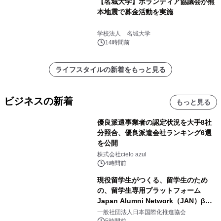
【名城大学】ボランティア協議会が熊
本地震で募金活動を実施
学校法人 名城大学
14時間前
ライフスタイルの新着をもっと見る
ビジネスの新着
もっと見る
優良派遣事業者の認定状況を大手8社
分照合、優良派遣会社ランキング6選
を公開
株式会社cielo azul
4時間前
現役留学生がつくる、留学生のため
の、留学生専用プラットフォーム
Japan Alumni Network（JAN）β版
をリリース
一般社団法人日本国際化推進協会