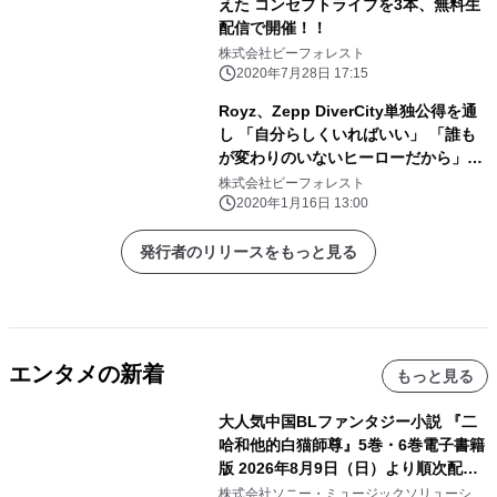
えた コンセプトライブを3本、無料生
配信で開催！！
株式会社ビーフォレスト
2020年7月28日 17:15
Royz、Zepp DiverCity単独公得を通
し 「自分らしくいればいい」 「誰も
が変わりのいないヒーローだから」と
エール。 最新シングル
株式会社ビーフォレスト
「DAYDREAM」のリリースなど最新
2020年1月16日 13:00
情報も告知!!
発行者のリリースをもっと見る
エンタメの新着
もっと見る
大人気中国BLファンタジー小説 『二
哈和他的白猫師尊』5巻・6巻電子書籍
版 2026年8月9日（日）より順次配信
開始
株式会社ソニー・ミュージックソリューショ