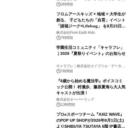
ンズ
2時間前
フロムアースキッズ × 地域 × 大学生が
創る、 子どもたちの「自育」イベント
「諸福ジーク×Lifehug」 を8月23日
(日)開催
株式会社From Earth Kids
7時間前
学園生活コミュニティ「キャラフレ」
｜2026『夏祭りイベント』のお知らせ
キャラフレ｜株式会社エイプリル・データ・
デザインズ
7時間前
『8歳から始める魔法学』ボイスコミ
ック公開！ 村瀬歩、藤原夏海ら大人気
キャストが出演！
株式会社オーバーラップ
13時間前
プロeスポーツチーム『AXIZ WAVE』
のPOP UP SHOPが2026年8月1日(土)
よりSHIBUYA TSUTAYA 6階 IP書店で