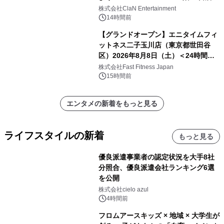
開催決定！！
株式会社ClaN Entertainment
14時間前
【グランドオープン】エニタイムフィ
ットネス二子玉川店（東京都世田谷
区）2026年8月8日（土）＜24時間年
中無休のフィットネスジム＞
株式会社Fast Fitness Japan
15時間前
エンタメの新着をもっと見る
ライフスタイルの新着
もっと見る
優良派遣事業者の認定状況を大手8社
分照合、優良派遣会社ランキング6選
を公開
株式会社cielo azul
4時間前
フロムアースキッズ × 地域 × 大学生が