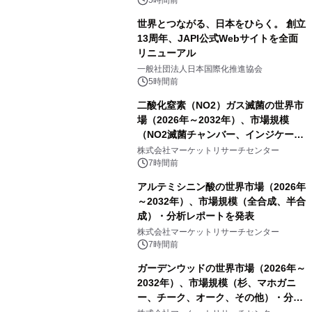
5時間前
世界とつながる、日本をひらく。 創立
13周年、JAPI公式Webサイトを全面
リニューアル
一般社団法人日本国際化推進協会
5時間前
二酸化窒素（NO2）ガス滅菌の世界市
場（2026年～2032年）、市場規模
（NO2滅菌チャンバー、インジケータ
ーおよびモニタリングシステム、その
株式会社マーケットリサーチセンター
他）・分析レポートを発表
7時間前
アルテミシニン酸の世界市場（2026年
～2032年）、市場規模（全合成、半合
成）・分析レポートを発表
株式会社マーケットリサーチセンター
7時間前
ガーデンウッドの世界市場（2026年～
2032年）、市場規模（杉、マホガニ
ー、チーク、オーク、その他）・分析