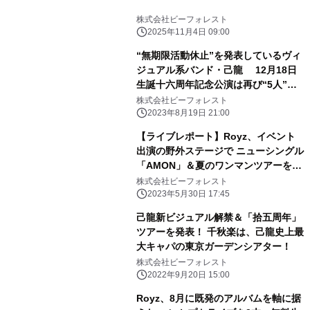
株式会社ビーフォレスト
2025年11月4日 09:00
“無期限活動休止”を発表しているヴィ
ジュアル系バンド・己龍 12月18日
生誕十六周年記念公演は再び“5人”で
の実施を決意
株式会社ビーフォレスト
2023年8月19日 21:00
【ライブレポート】Royz、イベント
出演の野外ステージで ニューシングル
「AMON」＆夏のワンマンツアーを大
発表！ 「仲間を増やしていきます――
株式会社ビーフォレスト
良い夏にしましょう」
2023年5月30日 17:45
己龍新ビジュアル解禁＆「拾五周年」
ツアーを発表！ 千秋楽は、己龍史上最
大キャパの東京ガーデンシアター！
株式会社ビーフォレスト
2022年9月20日 15:00
Royz、8月に既発のアルバムを軸に据