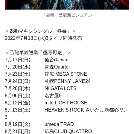
「蟲毒」己龍新ビジュアル
＜28thマキシシングル「蠱毒」＞
2022年7月13日(水)3タイプ同時発売
＜己龍単独巡業「蠱毒厭魅」＞
7月17日(日) 仙台darwin
7月20日(水) 青森Quarter
7月23日(土) 帯広 MEGA STONE
7月24日(日) 札幌PENNY LANE24
7月28日(木) NIIGATA LOTS
8月06日(土) 名古屋E.L.L.
8月12日(金) mito LIGHT HOUSE
8月13日(土) HEAVEN'S ROCK さいたま新都心 VJ-
3
8月19日(金) umeda TRAD
8月21日(日) 広島CLUB QUATTRO