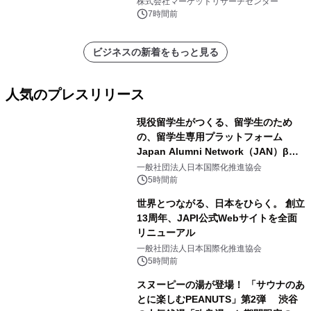
レポートを発表
株式会社マーケットリサーチセンター
7時間前
ビジネスの新着をもっと見る
人気のプレスリリース
現役留学生がつくる、留学生のため
の、留学生専用プラットフォーム
Japan Alumni Network（JAN）β版
1
をリリース
一般社団法人日本国際化推進協会
5時間前
世界とつながる、日本をひらく。 創立
13周年、JAPI公式Webサイトを全面
リニューアル
2
一般社団法人日本国際化推進協会
5時間前
スヌーピーの湯が登場！ 「サウナのあ
とに楽しむPEANUTS」第2弾 渋谷