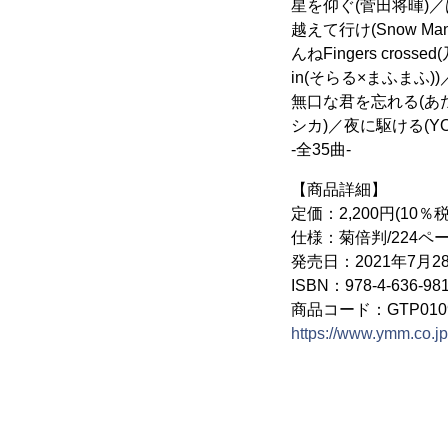
星を仰ぐ(菅田将暉)
越えて行け(Snow M
んねFingers crossed
in(そらる×まふまふ)
無口な君を忘れる(あたら
シカ)／夜に駆ける(YOA
-全35曲-
【商品詳細】
定価：2,200円(10％
仕様：菊倍判/224ペ
発売日：2021年7月2
ISBN：978-4-636-981
商品コード：GTP0109
https://www.ymm.co.