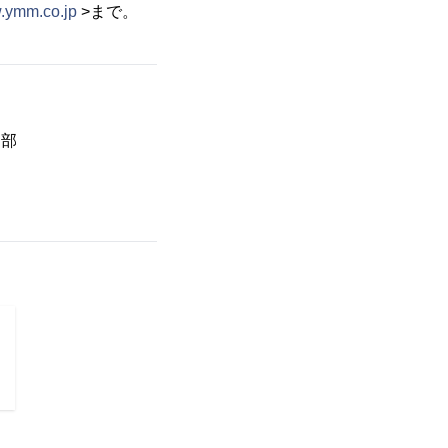
w.ymm.co.jp
>まで。
ア部