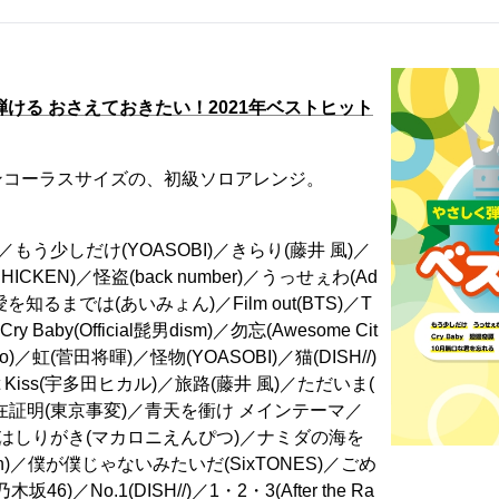
弾ける おさえておきたい！2021年ベストヒット
ンコーラスサイズの、初級ソロアレンジ。
もう少しだけ(YOASOBI)／きらり(藤井 風)／
HICKEN)／怪盗(back number)／うっせぇわ(Ad
愛を知るまでは(あいみょん)／Film out(BTS)／T
U)／Cry Baby(Official髭男dism)／勿忘(Awesome Cit
do)／虹(菅田将暉)／怪物(YOASOBI)／猫(DISH//)
ast Kiss(宇多田ヒカル)／旅路(藤井 風)／ただいま(
在証明(東京事変)／青天を衝け メインテーマ／
／はしりがき(マカロニえんぴつ)／ナミダの海を
an)／僕が僕じゃないみたいだ(SixTONES)／ごめ
(乃木坂46)／No.1(DISH//)／1・2・3(After the Ra