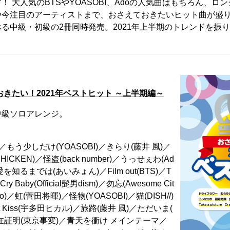
！ 大人気のBTSやYOASOBI、Adoの人気曲はもちろん、ロ
や今注目のアーティストまで、おさえておきたいヒット曲が盛
る中級・初級の2冊同時発売。2021年上半期のトレンドを振
おきたい！2021年ベストヒット ～上半期編～
中級ソロアレンジ。
もう少しだけ(YOASOBI)／きらり(藤井 風)／
HICKEN)／怪盗(back number)／うっせぇわ(Ad
愛を知るまでは(あいみょん)／Film out(BTS)／T
U)／Cry Baby(Official髭男dism)／勿忘(Awesome Cit
do)／虹(菅田将暉)／怪物(YOASOBI)／猫(DISH//)
ast Kiss(宇多田ヒカル)／旅路(藤井 風)／ただいま(
在証明(東京事変)／青天を衝け メインテーマ／