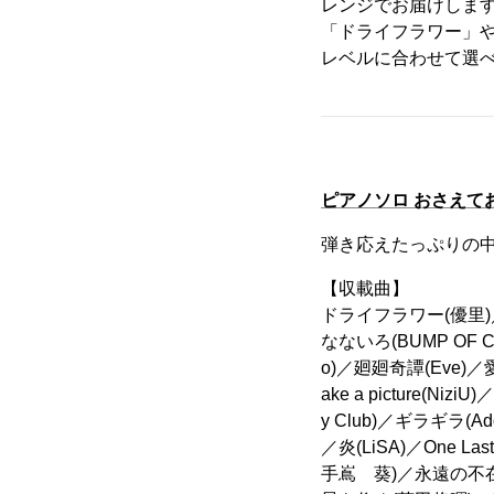
レンジでお届けします
「ドライフラワー」
レベルに合わせて選べ
ピアノソロ おさえて
弾き応えたっぷりの
【収載曲】
ドライフラワー(優里)／
なないろ(BUMP OF C
o)／廻廻奇譚(Eve)／
ake a picture(Nizi
y Club)／ギラギラ(A
／炎(LiSA)／One L
手嶌 葵)／永遠の不