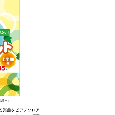
期編～』
彩る楽曲をピアノソロア