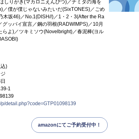
／はしりがき(マカロニえんぴつ)／ナミダの海を
an)／僕が僕じゃないみたいだ(SixTONES)／ごめ
(乃木坂46)／No.1(DISH//)／1・2・3(After the Ra
)／グッバイ宣言／鋼の羽根(RADWIMPS)／10月
よ)／ツキミソウ(Novelbright)／春泥棒(ヨル
SOBI)
税込)
ージ
8日
39-1
8139
jp/p/detail.php?code=GTP01098139
amazonにてご予約受付中！