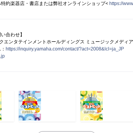
ハ特約楽器店・書店または弊社オンラインショップ<
https://ww
問い合わせ】
ックエンタテインメントホールディングス ミュージックメディ
ム：
https://inquiry.yamaha.com/contact/?act=2008&lcl=ja_JP
.jp