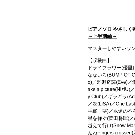
ピアノソロ やさしく
～上半期編～
マスターしやすいワ
【収載曲】
ドライフラワー(優里)／
なないろ(BUMP OF C
o)／廻廻奇譚(Eve)／
ake a picture(Nizi
y Club)／ギラギラ(A
／炎(LiSA)／One L
手嶌 葵)／永遠の不
星を仰ぐ(菅田将暉)
越えて行け(Snow M
んねFingers crossed