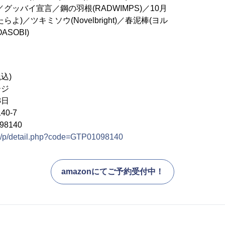
)／グッバイ宣言／鋼の羽根(RADWIMPS)／10月
よ)／ツキミソウ(Novelbright)／春泥棒(ヨル
SOBI)
税込)
ージ
8日
40-7
8140
jp/p/detail.php?code=GTP01098140
amazonにてご予約受付中！