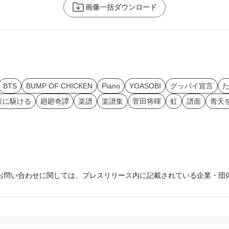
画像一括ダウンロード
BTS
BUMP OF CHICKEN
Piano
YOASOBI
グッバイ宣言
夜に駆ける
廻廻奇譚
楽譜
楽譜集
菅田将暉
虹
譜面
青天
お問い合わせに関しては、プレスリリース内に記載されている企業・団