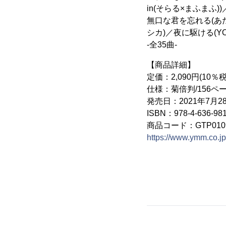
in(そらる×まふまふ)
無口な君を忘れる(あたら
シカ)／夜に駆ける(YOA
-全35曲-
【商品詳細】
定価：2,090円(10％
仕様：菊倍判/156ペ
発売日：2021年7月2
ISBN：978-4-636-981
商品コード：GTP0109
https://www.ymm.co.