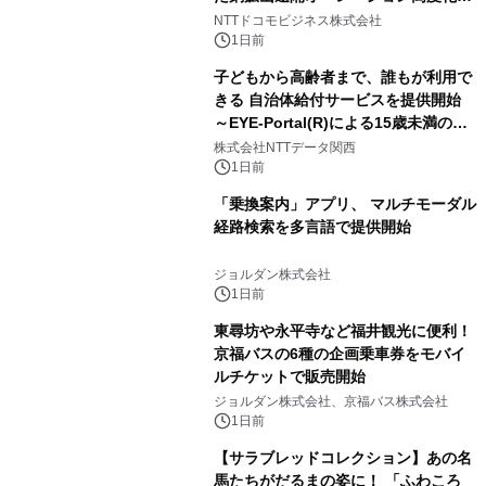
向けた調査・実証を開始
NTTドコモビジネス株式会社
1日前
子どもから高齢者まで、誰もが利用で
きる 自治体給付サービスを提供開始
～EYE-Portal(R)による15歳未満の本
人認証と デジタルデバイド対策で実現
株式会社NTTデータ関西
～
1日前
「乗換案内」アプリ、 マルチモーダル
経路検索を多言語で提供開始
ジョルダン株式会社
1日前
東尋坊や永平寺など福井観光に便利！
京福バスの6種の企画乗車券をモバイ
ルチケットで販売開始
ジョルダン株式会社、京福バス株式会社
1日前
【サラブレッドコレクション】あの名
馬たちがだるまの姿に！ 「ふわころ