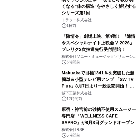
くなる"体の構造"をやさしく解説する
シリーズ第1回
3
トラタニ株式会社
1日前
「陳情令」劇場上映、第4弾！ 『陳情
令スペシャルナイト上映会Ⅳ 2026』
プレリク2次抽選先行受付開始！
4
株式会社ソニー・ミュージックソリューショ
ンズ
5時間前
Makuakeで目標1341％を突破した超
簡単＆小型テレビ用アンプ 「SW TV
Plus」8月7日より一般販売開始！ ケ
5
ーブル1本つなぐだけ、テレビの音が
城下工業株式会社
ぐっと豊かに
12時間前
原宿・神宮前の砂糖不使用スムージー
専門店 「WELLNESS CAFE
SAPRO」が8月8日グランドオープン
6
株式会社RSF
5時間前