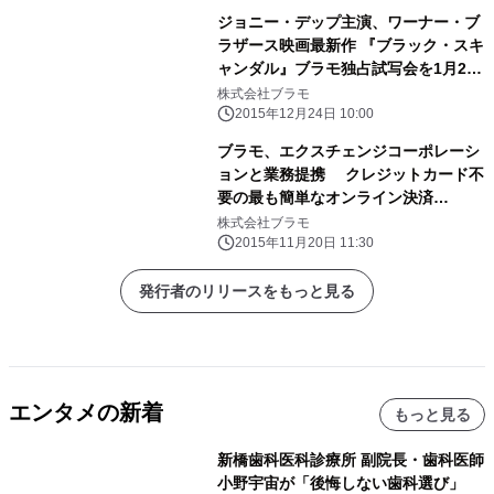
と情熱の人生オペラ！
ジョニー・デップ主演、ワーナー・ブ
ラザース映画最新作 『ブラック・スキ
ャンダル』ブラモ独占試写会を1月26
日(火)開催！ 抽選で150組300名様を
株式会社ブラモ
ご招待！
2015年12月24日 10:00
ブラモ、エクスチェンジコーポレーシ
ョンと業務提携 クレジットカード不
要の最も簡単なオンライン決済
『Paidy』11月19日導入
株式会社ブラモ
2015年11月20日 11:30
発行者のリリースをもっと見る
エンタメの新着
もっと見る
新橋歯科医科診療所 副院長・歯科医師
小野宇宙が「後悔しない歯科選び」