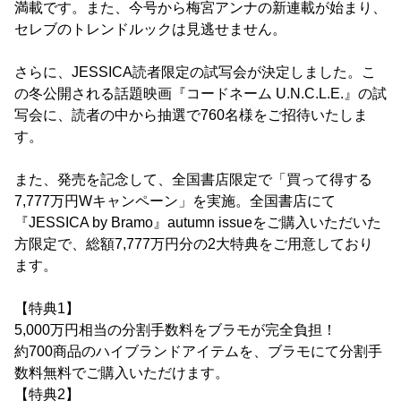
満載です。また、今号から梅宮アンナの新連載が始まり、
セレブのトレンドルックは見逃せません。
さらに、JESSICA読者限定の試写会が決定しました。こ
の冬公開される話題映画『コードネーム U.N.C.L.E.』の試
写会に、読者の中から抽選で760名様をご招待いたしま
す。
また、発売を記念して、全国書店限定で「買って得する
7,777万円Wキャンペーン」を実施。全国書店にて
『JESSICA by Bramo』autumn issueをご購入いただいた
方限定で、総額7,777万円分の2大特典をご用意しており
ます。
【特典1】
5,000万円相当の分割手数料をブラモが完全負担！
約700商品のハイブランドアイテムを、ブラモにて分割手
数料無料でご購入いただけます。
【特典2】