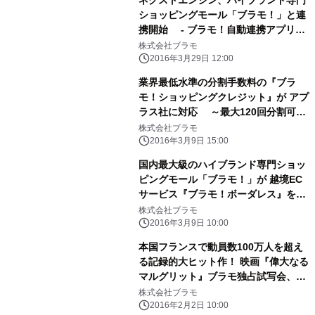
ショッピングモール「ブラモ！」と連
携開始 - ブラモ！自動連携アプリの
販売開始 -
株式会社ブラモ
2016年3月29日 12:00
業界最低水準の分割手数料の『ブラ
モ！ショッピングクレジット』が アプ
ラス社に対応 ～最大120回分割可能
な「ブラモ！スーパーショッピングク
株式会社ブラモ
レジット」で 月々12,000円で、100万
2016年3月9日 15:00
円超のロレックスが購入可能に！～
国内最大級のハイブランド専門ショッ
ピングモール「ブラモ！」が 越境EC
サービス『ブラモ！ボーダレス』を3
月9日に開始！
株式会社ブラモ
2016年3月9日 10:00
本国フランスで動員数100万人を超え
る記録的大ヒット作！ 映画『偉大なる
マルグリット』ブラモ独占試写会、2
月11日(木)開催決定！ “伝説の音痴”と
株式会社ブラモ
呼ばれた実在の歌姫から生まれた、愛
2016年2月2日 10:00