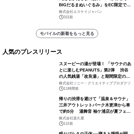
BIGだるまぬいぐるみ」をEC限定で受
注販売開始
株式会社エスケイジャパン
3日前
モバイルの新着をもっと見る
人気のプレスリリース
スヌーピーの湯が登場！ 「サウナのあ
とに楽しむPEANUTS」第2弾 渋谷
の人気銭湯「改良湯」と期間限定のコ
1
ラボレーション サウナイキタイコラ
株式会社ソニー・クリエイティブプロダクツ
ボグッズも発売決定！
11時間前
帰りの渋滞を避けて「温泉＆サウナ」
三井アウトレットパーク木更津から車
で約5分 湯舞音 袖ケ浦店が夏フェア
2
メニューを提供
株式会社楽久屋
1日前
眠りづらさの正体──寝ると呼吸が弱