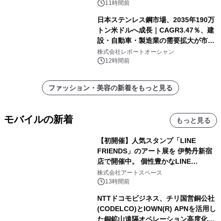
11時間前
日本ステンレス鋼市場、2035年190万
トン米ドルへ成長｜CAGR3.47％、建
設・自動車・製造業の需要拡大が市場
を牽引
株式会社レポートオーシャン
12時間前
ファッション・美容の新着をもっと見る
モバイルの新着
もっと見る
【初開催】人気スタンプ「LINE
FRIENDS」のアート展を 伊勢丹新宿
店で開催中。 個性豊かなLINE
FRIENDSの仲間たちが インテリアア
株式会社アートスペース
ートとして新たな魅力を発信。
13時間前
NTTドコモビジネス、チリ国営銅公社
(CODELCO)とIOWN(R) APNを活用し
た銅鉱山遠隔オペレーション高度化に