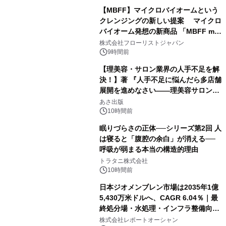
【MBFF】マイクロバイオームという
クレンジングの新しい提案 マイクロ
バイオーム発想の新商品 「MBFF mb
クレンジングPRO」を2026年8月6日
株式会社フローリストジャパン
発売
9時間前
【理美容・サロン業界の人手不足を解
決！】著 『人手不足に悩んだら多店舗
展開を進めなさい――理美容サロン
「多店舗展開」の教科書』2026年8月
あさ出版
24日（月）発売
10時間前
眠りづらさの正体──シリーズ第2回 人
は寝ると「腹腔の余白」が消える──
呼吸が弱まる本当の構造的理由
トラタニ株式会社
10時間前
日本ジオメンブレン市場は2035年1億
5,430万米ドルへ、CAGR 6.04％｜最
終処分場・水処理・インフラ整備向け
需要拡大
株式会社レポートオーシャン