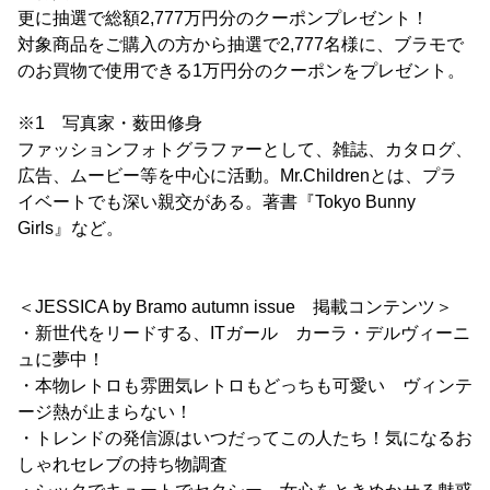
更に抽選で総額2,777万円分のクーポンプレゼント！
対象商品をご購入の方から抽選で2,777名様に、ブラモで
のお買物で使用できる1万円分のクーポンをプレゼント。
※1 写真家・薮田修身
ファッションフォトグラファーとして、雑誌、カタログ、
広告、ムービー等を中心に活動。Mr.Childrenとは、プラ
イベートでも深い親交がある。著書『Tokyo Bunny
Girls』など。
＜JESSICA by Bramo autumn issue 掲載コンテンツ＞
・新世代をリードする、ITガール カーラ・デルヴィーニ
ュに夢中！
・本物レトロも雰囲気レトロもどっちも可愛い ヴィンテ
ージ熱が止まらない！
・トレンドの発信源はいつだってこの人たち！気になるお
しゃれセレブの持ち物調査