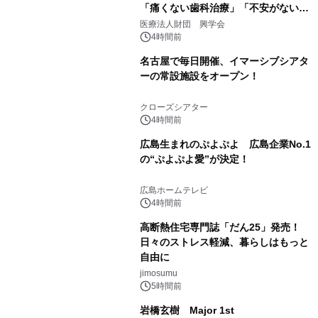
「痛くない歯科治療」「不安がない治
療計画」をテーマに専門監修
医療法人財団 興学会
4時間前
名古屋で毎日開催、イマーシブシアタ
ーの常設施設をオープン！
クローズシアター
4時間前
広島生まれのぷよぷよ 広島企業No.1
の“ぷよぷよ愛”が決定！
広島ホームテレビ
4時間前
高断熱住宅専門誌「だん25」発売！
日々のストレス軽減、暮らしはもっと
自由に
jimosumu
5時間前
岩橋玄樹 Major 1st