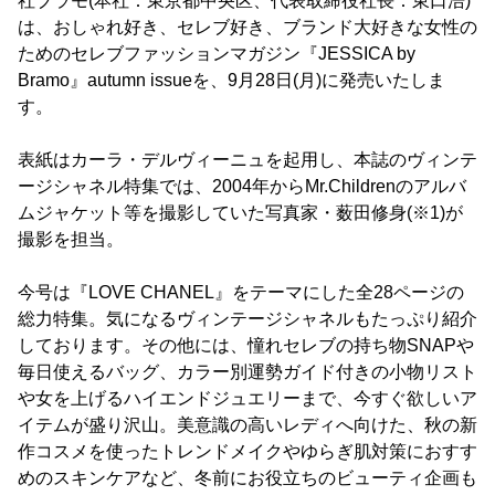
社ブラモ(本社：東京都中央区、代表取締役社長：東口浩)
は、おしゃれ好き、セレブ好き、ブランド大好きな女性の
ためのセレブファッションマガジン『JESSICA by
Bramo』autumn issueを、9月28日(月)に発売いたしま
す。
表紙はカーラ・デルヴィーニュを起用し、本誌のヴィンテ
ージシャネル特集では、2004年からMr.Childrenのアルバ
ムジャケット等を撮影していた写真家・薮田修身(※1)が
撮影を担当。
今号は『LOVE CHANEL』をテーマにした全28ページの
総力特集。気になるヴィンテージシャネルもたっぷり紹介
しております。その他には、憧れセレブの持ち物SNAPや
毎日使えるバッグ、カラー別運勢ガイド付きの小物リスト
や女を上げるハイエンドジュエリーまで、今すぐ欲しいア
イテムが盛り沢山。美意識の高いレディへ向けた、秋の新
作コスメを使ったトレンドメイクやゆらぎ肌対策におすす
めのスキンケアなど、冬前にお役立ちのビューティ企画も