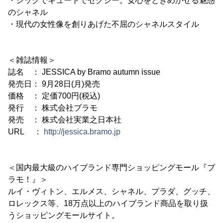
・シックでキュートでセクシー。女心をときめかせる魅惑
のシャネル
・現代の女性像を創りあげた不屈のシャネルスタイル
＜雑誌情報＞
誌名 ： JESSICA by Bramo autumn issue
発売日： 9月28日(月)発売
価格 ： 定価700円(税込)
発行 ： 株式会社ブラモ
発売 ： 株式会社実業之日本社
URL ：
http://jessica.bramo.jp
＜国内最大級のハイブランド専門ショッピングモール『ブ
ラモ！』＞
ルイ・ヴィトン、エルメス、シャネル、プラダ、グッチ、
ロレックス等、18万点以上のハイブランド商品を取り扱
うショッピングモールサイト。