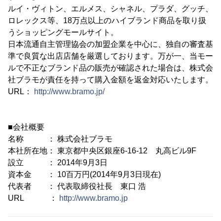
ルイ・ヴィトン、エルメス、シャネル、プラダ、グッチ、
ロレックス等、18万点以上のハイブランド商品を取り扱
うショッピングモールサイト。
日本流通自主管理協会の加盟企業を中心に、独自の審査基
準で良質な出店店舗を厳選しております。万が一、当モー
ルで不正なブランド品の販売が確認された場合は、株式会
社ブラモが責任を持って購入金額を返金対応いたします。
URL：
http://www.bramo.jp/
■会社概要
名称 ： 株式会社ブラモ
本社所在地： 東京都中央区銀座6-16-12 丸高ビル9F
設立 ： 2014年9月3日
資本金 ： 10百万円(2014年9月3日現在)
代表者 ： 代表取締役社長 東口 浩
URL ：
http://www.bramo.jp