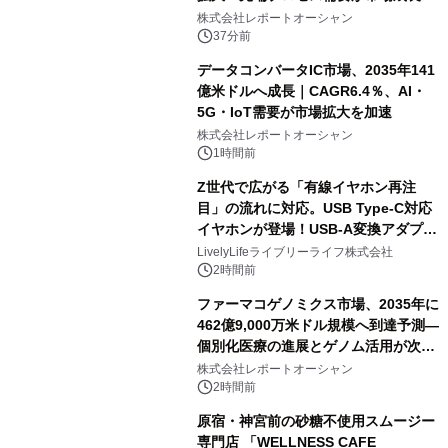
加速
株式会社レポートオーシャン
37分前
データコンバータIC市場、2035年141
億米ドルへ成長｜CAGR6.4％、AI・
5G・IoT需要が市場拡大を加速
株式会社レポートオーシャン
1時間前
Z世代で広がる「有線イヤホン再注
目」の流れに対応。USB Type-C対応
イヤホンが登場！USB-A変換アダプタ
ー付きでスマホからパソコンまで幅広
LivelyLifeライブリーライフ株式会社
く活用可能
2時間前
ファーマコゲノミクス市場、2035年に
462億9,000万米ドル規模へ到達予測―
個別化医療の進展とゲノム活用が次世
代ヘルスケア投資を加速
株式会社レポートオーシャン
2時間前
原宿・神宮前の砂糖不使用スムージー
専門店 「WELLNESS CAFE