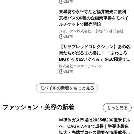
2日前
東尋坊や永平寺など福井観光に便利！
京福バスの6種の企画乗車券をモバイ
ルチケットで販売開始
ジョルダン株式会社、京福バス株式会社
2日前
【サラブレッドコレクション】あの名
馬たちがだるまの姿に！ 「ふわころ
BIGだるまぬいぐるみ」をEC限定で受
注販売開始
株式会社エスケイジャパン
3日前
モバイルの新着をもっと見る
ファッション・美容の新着
もっと見る
半導体ガス市場は2035年236億米ドル
へ、CAGR 7.4％で成長｜半導体製造
拡大・先端プロセス需要が市場成長を