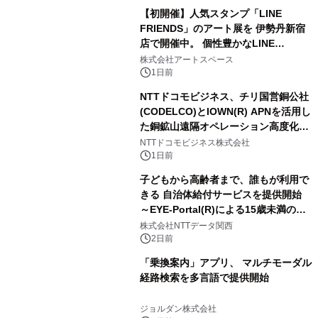
【初開催】人気スタンプ「LINE
FRIENDS」のアート展を 伊勢丹新宿
店で開催中。 個性豊かなLINE
FRIENDSの仲間たちが インテリアア
株式会社アートスペース
ートとして新たな魅力を発信。
1日前
NTTドコモビジネス、チリ国営銅公社
(CODELCO)とIOWN(R) APNを活用し
た銅鉱山遠隔オペレーション高度化に
向けた調査・実証を開始
NTTドコモビジネス株式会社
1日前
子どもから高齢者まで、誰もが利用で
きる 自治体給付サービスを提供開始
～EYE-Portal(R)による15歳未満の本
人認証と デジタルデバイド対策で実現
株式会社NTTデータ関西
～
2日前
「乗換案内」アプリ、 マルチモーダル
経路検索を多言語で提供開始
ジョルダン株式会社