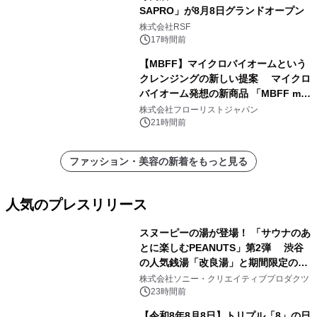
SAPRO」が8月8日グランドオープン
株式会社RSF
17時間前
【MBFF】マイクロバイオームという
クレンジングの新しい提案 マイクロ
バイオーム発想の新商品 「MBFF mb
クレンジングPRO」を2026年8月6日
株式会社フローリストジャパン
発売
21時間前
ファッション・美容の新着をもっと見る
人気のプレスリリース
スヌーピーの湯が登場！ 「サウナのあ
とに楽しむPEANUTS」第2弾 渋谷
の人気銭湯「改良湯」と期間限定のコ
1
ラボレーション サウナイキタイコラ
株式会社ソニー・クリエイティブプロダクツ
ボグッズも発売決定！
23時間前
【令和8年8月8日】トリプル「8」の日