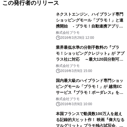
この発行者のリリース
ネクストエンジン、ハイブランド専門
ショッピングモール「ブラモ！」と連
携開始 - ブラモ！自動連携アプリの
販売開始 -
株式会社ブラモ
2016年3月29日 12:00
業界最低水準の分割手数料の『ブラ
モ！ショッピングクレジット』が アプ
ラス社に対応 ～最大120回分割可能
な「ブラモ！スーパーショッピングク
株式会社ブラモ
レジット」で 月々12,000円で、100万
2016年3月9日 15:00
円超のロレックスが購入可能に！～
国内最大級のハイブランド専門ショッ
ピングモール「ブラモ！」が 越境EC
サービス『ブラモ！ボーダレス』を3
月9日に開始！
株式会社ブラモ
2016年3月9日 10:00
本国フランスで動員数100万人を超え
る記録的大ヒット作！ 映画『偉大なる
マルグリット』ブラモ独占試写会、2