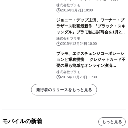
月11日(木)開催決定！ “伝説の音痴”と
株式会社ブラモ
呼ばれた実在の歌姫から生まれた、愛
2016年2月2日 10:00
と情熱の人生オペラ！
ジョニー・デップ主演、ワーナー・ブ
ラザース映画最新作 『ブラック・スキ
ャンダル』ブラモ独占試写会を1月26
日(火)開催！ 抽選で150組300名様を
株式会社ブラモ
ご招待！
2015年12月24日 10:00
ブラモ、エクスチェンジコーポレーシ
ョンと業務提携 クレジットカード不
要の最も簡単なオンライン決済
『Paidy』11月19日導入
株式会社ブラモ
2015年11月20日 11:30
発行者のリリースをもっと見る
モバイルの新着
もっと見る