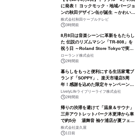
に発表！ ヨックモック・地域バージョ
ンの秋田デザイン缶が誕生 ～かわいい
2
秋田犬の子犬と秋田の四季と名所を巡
株式会社秋田ケーブルテレビ
るパッケージ～ 9月1日(火)秋田県内で
3時間前
販売開始
8月8日は音楽シーンに革新をもたらし
た 伝説のリズムマシン「TR-808」を
祝う日 ～Roland Store Tokyoで実機
3
を展示しての 記念キャンペーンを開
ローランド株式会社
催 英国ラジオ「NTS」の 特別プログ
2時間前
ラムや、「TR-808」を愛する伝説的
暮らしをもっと便利にする生活家電ブ
アーティストを フィーチャーしたアニ
ランド「SOPPY」、楽天市場店5周
メーションを公開～
年！感謝を込めた限定キャンペーンを
4
8月10日より開催
LivelyLifeライブリーライフ株式会社
2時間前
帰りの渋滞を避けて「温泉＆サウナ」
三井アウトレットパーク木更津から車
で約5分 湯舞音 袖ケ浦店が夏フェア
5
メニューを提供
株式会社楽久屋
1日前