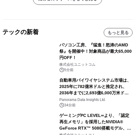
テックの新着
もっと見る
パソコン工房、『猛進！怒涛のAMD
祭』を開催中！対象商品が最大65,000
円OFF！
株式会社ユニットコム
5分前
自動車用バイワイヤシステム市場は、
2025年に782億米ドルと推定され、
2036年までに2,693億6,000万米ドル
に達すると予測されており、予測期間
Panorama Data Insights Ltd.
（2026年～2036年）
34分前
ゲーミングPC LEVEL∞より、「認定
再生メモリ」を採用したNVIDIA®
GeForce RTX™ 5080搭載モデル、
NVIDIA® GeForce RTX™ 5070 Ti搭