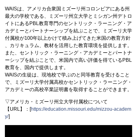
WAISは、アメリカ合衆国ミズーリ州コロンビアにある州
最大の学校である、ミズーリ州立大学とミシガン州デトロ
イトにあるPBL教育専門のセントリック・ラーニング・ア
カデミーとパートナーシップを結ぶことで、ミズーリ大学
付属校が100年以上かけて積み上げてきた米国の教育方針
、カリキュラム、教材を活用した教育環境を提供します。
また、セントリック・ラーニング・アカデミーとパートナ
ーシップを結ぶことで、米国内で高い評価を得ているPBL
教育を、国内で提供します。
WAISの生徒は、現地校で学ぶのと同等教育を受けること
で、ミズーリ大学付属高校かセントリック・ラーニング・
アカデミーの高校卒業証明書を取得することができます。
▽アメリカ・ミズーリ州立大学付属校について
【URL】：[
https://education.missouri.edu/mizzou-academ
y/
]