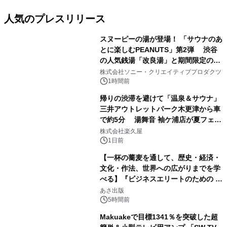
人気のプレスリリース
スヌーピーの湯が登場！ 「サウナのあ
とに楽しむPEANUTS」第2弾 渋谷
の人気銭湯「改良湯」と期間限定のコ
1
ラボレーション サウナイキタイコラ
株式会社ソニー・クリエイティブプロダクツ
ボグッズも発売決定！
1時間前
帰りの渋滞を避けて「温泉＆サウナ」
三井アウトレットパーク木更津から車
で約5分 湯舞音 袖ケ浦店が夏フェア
2
メニューを提供
株式会社楽久屋
1日前
【一杯の蕎麦を通して、歴史・経済・
文化・作法、世界への広がりまでを学
べる】『ビジネスエリートのための 教
3
養としての蕎麦』2026年8月25日
あさ出版
（火）発売
5時間前
Makuakeで目標1341％を突破した超