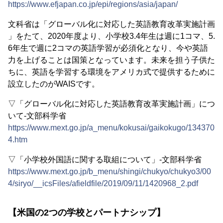
https://www.efjapan.co.jp/epi/regions/asia/japan/
文科省は「グローバル化に対応した英語教育改革実施計画
」をたて、2020年度より、小学校3.4年生は週に1コマ、5.
6年生で週に2コマの英語学習が必須化となり、今や英語
力を上げることは国策となっています。未来を担う子供た
ちに、英語を学習する環境をアメリカ式で提供するために
設立したのがWAISです。
▽「グローバル化に対応した英語教育改革実施計画」につ
いて‐文部科学省
https://www.mext.go.jp/a_menu/kokusai/gaikokugo/134370
4.htm
▽「小学校外国語に関する取組について」‐文部科学省
https://www.mext.go.jp/b_menu/shingi/chukyo/chukyo3/00
4/siryo/__icsFiles/afieldfile/2019/09/11/1420968_2.pdf
【米国の2つの学校とパートナシップ】