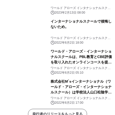
ワールド アローズ インタナショナルスクー
ル
2023年2月13日 08:00
インターナショナルスクールで後悔し
ないため。
ワールド アローズ インタナショナルスクー
ル
2022年6月2日 18:00
ワールド・アローズ・インターナショ
ナルスクールは、PBL教育とCBE評価
を取り入れたオンラインコースを提
供。
ワールド アローズ インタナショナルスクー
ル
2022年6月2日 05:10
株式会社M`sインターナショナル（ワ
ールド・アローズ・インターナショナ
ルスクール）は学校法人山口松陰学園
松陰高等学校と提携し、松陰高等学校
ワールド アローズ インタナショナルスクー
ル
の生徒向けにダブルディプロマを目指
2022年6月2日 17:00
すコースの提供を開始。
発行者のリリースをもっと見る