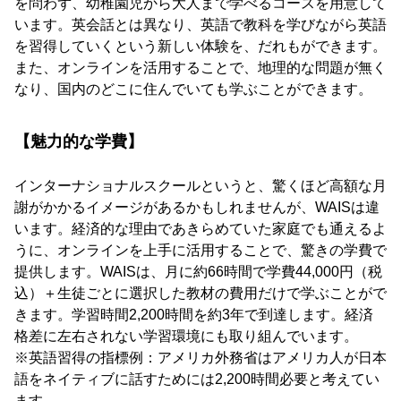
を問わず、幼稚園児から大人まで学べるコースを用意して
います。英会話とは異なり、英語で教科を学びながら英語
を習得していくという新しい体験を、だれもができます。
また、オンラインを活用することで、地理的な問題が無く
なり、国内のどこに住んでいても学ぶことができます。
【魅力的な学費】
インターナショナルスクールというと、驚くほど高額な月
謝がかかるイメージがあるかもしれませんが、WAISは違
います。経済的な理由であきらめていた家庭でも通えるよ
うに、オンラインを上手に活用することで、驚きの学費で
提供します。WAISは、月に約66時間で学費44,000円（税
込）＋生徒ごとに選択した教材の費用だけで学ぶことがで
きます。学習時間2,200時間を約3年で到達します。経済
格差に左右されない学習環境にも取り組んでいます。
※英語習得の指標例：アメリカ外務省はアメリカ人が日本
語をネイティブに話すためには2,200時間必要と考えてい
ます。