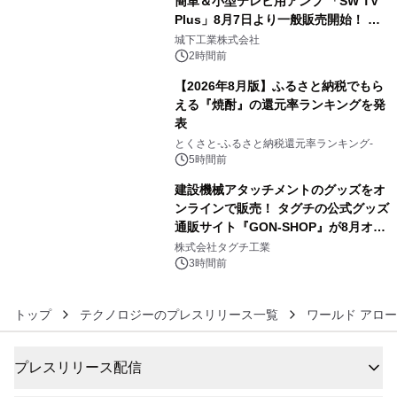
簡単＆小型テレビ用アンプ 「SW TV
Plus」8月7日より一般販売開始！ ケ
4
ーブル1本つなぐだけ、テレビの音が
城下工業株式会社
ぐっと豊かに
2時間前
【2026年8月版】ふるさと納税でもら
える『焼酎』の還元率ランキングを発
表
5
とくさと-ふるさと納税還元率ランキング-
5時間前
建設機械アタッチメントのグッズをオ
ンラインで販売！ タグチの公式グッズ
通販サイト『GON-SHOP』が8月オー
6
プン
株式会社タグチ工業
3時間前
トップ
テクノロジーのプレスリリース一覧
ワールド アロ
プレスリリース配信