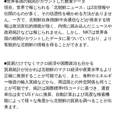
■世界各国の税関がカウントした数量データ
現在、世界で報じられる「北朝鮮ニュース」は2次情報や
伝聞のものが多く、その信憑性を確かめる方法がありませ
ん。一方で、北朝鮮自身(朝鮮中央通信など)が発表する情
報は政治宣伝的側面が強く、内情に踏み込んだニュースや
政府統計などは報じられません。しかし、NKTは世界各
国の税関がカウントしたデータに基づいていており、より
客観的な北朝鮮の情報を得ることができます。
■貿易だけでなくマクロ経済や国際政治も分かる
貿易統計が分かれば北朝鮮のマクロ経済や産業水準もより
正確に推測することが可能であり、また、食料やエネルギ
ー物資の輸入実績などから、周辺国との外交関係も伺うこ
とが可能です。統計は国際標準HSコードに基づき、通貨
単位は全てUSドルに換算。自動計算および高度な検索機
能によって様々な角度から北朝鮮の貿易を調べることが出
来ます。