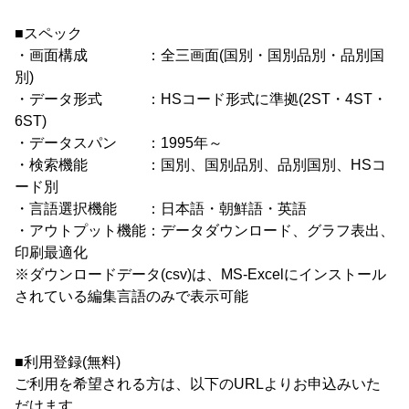
■スペック
・画面構成 ：全三画面(国別・国別品別・品別国
別)
・データ形式 ：HSコード形式に準拠(2ST・4ST・
6ST)
・データスパン ：1995年～
・検索機能 ：国別、国別品別、品別国別、HSコ
ード別
・言語選択機能 ：日本語・朝鮮語・英語
・アウトプット機能：データダウンロード、グラフ表出、
印刷最適化
※ダウンロードデータ(csv)は、MS-Excelにインストール
されている編集言語のみで表示可能
■利用登録(無料)
ご利用を希望される方は、以下のURLよりお申込みいた
だけます。