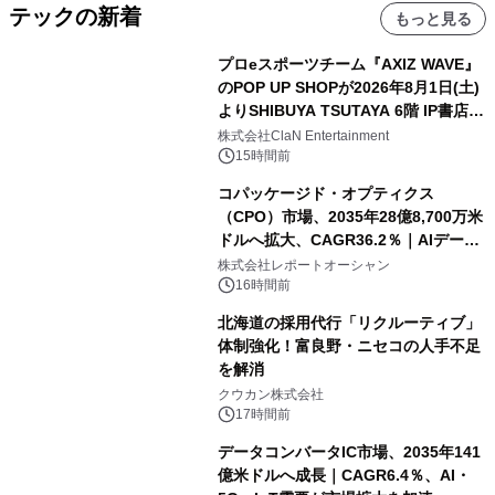
テックの新着
もっと見る
プロeスポーツチーム『AXIZ WAVE』
のPOP UP SHOPが2026年8月1日(土)
よりSHIBUYA TSUTAYA 6階 IP書店で
開催決定！！
株式会社ClaN Entertainment
15時間前
コパッケージド・オプティクス
（CPO）市場、2035年28億8,700万米
ドルへ拡大、CAGR36.2％｜AIデータ
センター・高速光通信需要が成長を加
株式会社レポートオーシャン
速
16時間前
北海道の採用代行「リクルーティブ」
体制強化！富良野・ニセコの人手不足
を解消
クウカン株式会社
17時間前
データコンバータIC市場、2035年141
億米ドルへ成長｜CAGR6.4％、AI・