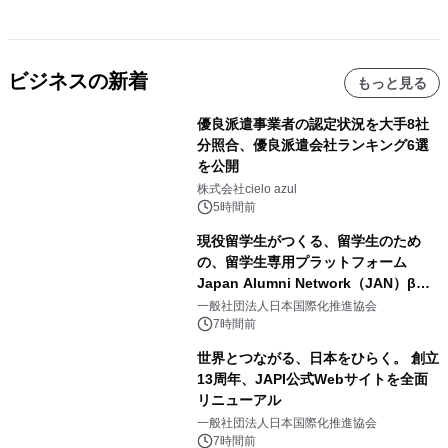
ビジネスの新着
もっと見る
優良派遣事業者の認定状況を大手8社
分照合、優良派遣会社ランキング6選
を公開
株式会社cielo azul
5時間前
現役留学生がつくる、留学生のため
の、留学生専用プラットフォーム
Japan Alumni Network（JAN）β版
をリリース
一般社団法人日本国際化推進協会
7時間前
世界とつながる、日本をひらく。 創立
13周年、JAPI公式Webサイトを全面
リニューアル
一般社団法人日本国際化推進協会
7時間前