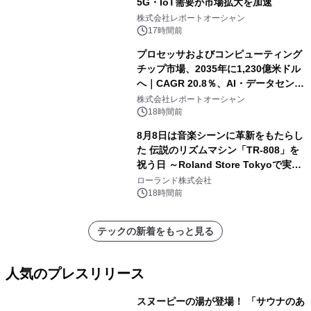
5G・IoT需要が市場拡大を加速
株式会社レポートオーシャン
17時間前
プロセッサおよびコンピューティング
チップ市場、2035年に1,230億米ドル
へ｜CAGR 20.8％、AI・データセンタ
ー需要が成長を牽引
株式会社レポートオーシャン
18時間前
8月8日は音楽シーンに革新をもたらし
た 伝説のリズムマシン「TR-808」を
祝う日 ～Roland Store Tokyoで実機
を展示しての 記念キャンペーンを開
ローランド株式会社
催 英国ラジオ「NTS」の 特別プログ
18時間前
ラムや、「TR-808」を愛する伝説的
アーティストを フィーチャーしたアニ
テックの新着をもっと見る
メーションを公開～
人気のプレスリリース
スヌーピーの湯が登場！ 「サウナのあ