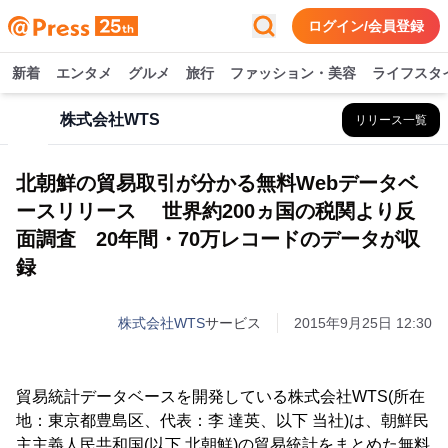
ログイン/会員登録
新着
エンタメ
グルメ
旅行
ファッション・美容
ライフスタ
株式会社WTS
リリース一覧
北朝鮮の貿易取引が分かる無料Webデータベ
ースリリース 世界約200ヵ国の税関より反
面調査 20年間・70万レコードのデータが収
録
株式会社WTS
サービス
2015年9月25日 12:30
貿易統計データベースを開発している株式会社WTS(所在
地：東京都豊島区、代表：李 達英、以下 当社)は、朝鮮民
主主義人民共和国(以下 北朝鮮)の貿易統計をまとめた無料