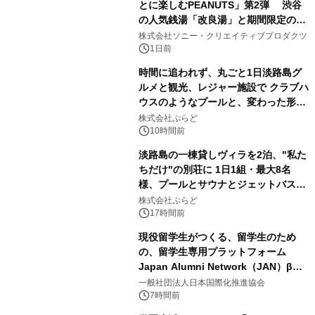
とに楽しむPEANUTS」第2弾 渋谷
の人気銭湯「改良湯」と期間限定のコ
1
ラボレーション サウナイキタイコラ
株式会社ソニー・クリエイティブプロダクツ
ボグッズも発売決定！
1日前
時間に追われず、丸ごと1日淡路島グ
ルメと観光、レジャー施設で クラブハ
ウスのようなプールと、変わった形の
2
サウナも 「THE BOXY AWAJI」のお
株式会社ぷらど
得な素泊まり連泊プランで
10時間前
淡路島の一棟貸しヴィラを2泊、"私た
ちだけ"の別荘に 1日1組・最大8名
様、プールとサウナとジェットバス付
3
きで Villa Mon Temps AWAJIの連泊
株式会社ぷらど
素泊りプラン
17時間前
現役留学生がつくる、留学生のため
の、留学生専用プラットフォーム
Japan Alumni Network（JAN）β版
4
をリリース
一般社団法人日本国際化推進協会
7時間前