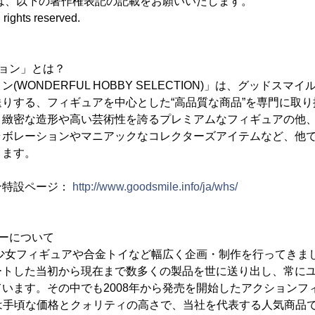
は、以下の著作権表記の記載をお願いいたします。
rights reserved.
ョン」とは？
(WONDERFUL HOBBY SELECTION)」は、グッドス
りする、フィギュアを中心とした“高品質な商品”を専門に取
。緻密な造形や高い芸術性を誇るプレミアムなフィギュアの他
ラボレーションやマニアックなコレクターズアイテムなど、他
きます。
ン特設ページ：
http://www.goodsmile.info/ja/whs/
ーについて
美少女フィギュアや合金トイなど幅広く企画・制作を行ってきま
ートした当初から現在まで数多くの製品を世に送り出し、常に
います。その中でも2008年から発売を開始したアクションフ
マ)」は手頃な価格とクォリティの高さで、当社を代表する人気商品