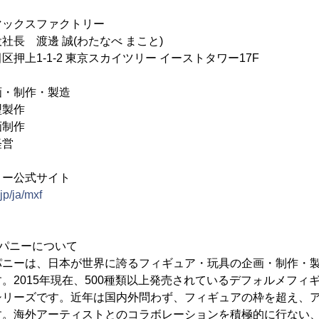
マックスファクトリー
社長 渡邊 誠(わたなべ まこと)
上1-1-2 東京スカイツリー イーストタワー17F
画・制作・製造
製作
制作
営
リー公式サイト
jp/ja/mxf
パニーについて
パニーは、日本が世界に誇るフィギュア・玩具の企画・制作・
。2015年現在、500種類以上発売されているデフォルメフィギ
シリーズです。近年は国内外問わず、フィギュアの枠を超え、
す。海外アーティストとのコラボレーションを積極的に行ない