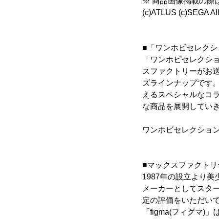
※ 商品画像掲載の際
(c)ATLUS (c)SEGA All 
■「ワンホビセレクシ
「ワンホビセレクション
スファクトリーがお送
ズラインナップです
えるスペシャルなコ
な商品を展開してい
ワンホビセレクショ
■マックスファクトリ
1987年の設立より
メーカーとしてスタ
定の評価をいただいて
「figma(フィグ