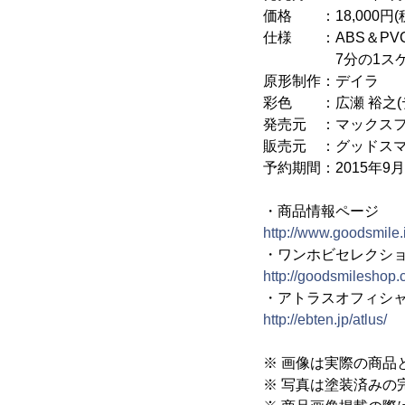
価格 ：18,000円(
仕様 ：ABS＆PV
7分の1スケール
原形制作：デイラ
彩色 ：広瀬 裕之(
発売元 ：マックス
販売元 ：グッドス
予約期間：2015年9月18
・商品情報ページ
http://www.goodsmile.i
・ワンホビセレクシ
http://goodsmilesho
・アトラスオフィシ
http://ebten.jp/atlus/
※ 画像は実際の商品
※ 写真は塗装済みの