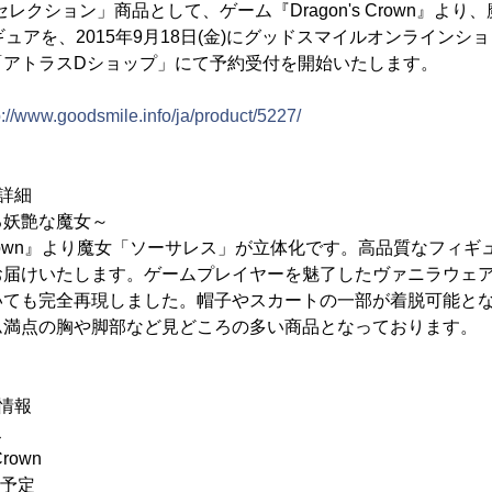
レクション」商品として、ゲーム『Dragon's Crown』よ
ギュアを、2015年9月18日(金)にグッドスマイルオンラインシ
「アトラスDショップ」にて予約受付を開始いたします。
p://www.goodsmile.info/ja/product/5227/
詳細
る妖艶な魔女～
s Crown』より魔女「ソーサレス」が立体化です。高品質なフィ
お届けいたします。ゲームプレイヤーを魅了したヴァニラウェ
いても完全再現しました。帽子やスカートの一部が着脱可能と
ム満点の胸や脚部など見どころの多い商品となっております。
情報
ス
rown
月予定