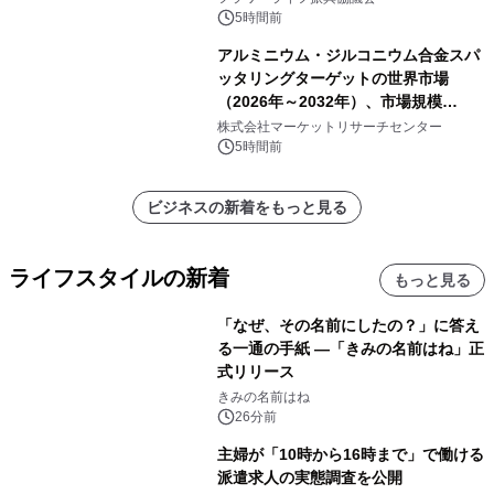
5時間前
アルミニウム・ジルコニウム合金スパ
ッタリングターゲットの世界市場
（2026年～2032年）、市場規模
（0.995、0.999、その他）・分析レポ
株式会社マーケットリサーチセンター
ートを発表
5時間前
ビジネスの新着をもっと見る
ライフスタイルの新着
もっと見る
「なぜ、その名前にしたの？」に答え
る一通の手紙 ―「きみの名前はね」正
式リリース
きみの名前はね
26分前
主婦が「10時から16時まで」で働ける
派遣求人の実態調査を公開