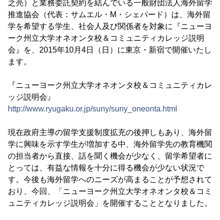
之亮）と業務委託契約を結んでいる一般財団法人海外留学
推進協会（代表：サムエル・M・シェパード）は、海外留
学を希望する学生、社会人及び関係者を対象に『ニューヨ
ーク州立大学オネオンタ校＆コミュニティカレッジ説明
会』を、2015年10月4日（日）に東京・新宿で開催いたし
ます。
『ニューヨーク州立大学オネオンタ校＆コミュニティカレ
ッジ説明会』
http://www.ryugaku.or.jp/suny/suny_oneonta.html
現在政府主導の留学支援制度拡充の後押しもあり、海外留
学に興味を示す学生が増加する中、海外留学先の教育機関
の担当者から直接、話を聞く機会が少なく、留学希望者に
とっては、有益な情報を十分に得る機会が少ない状況で
す。今後も海外留学へのニーズが高まることが予想されて
おり、今回、「ニューヨーク州立大学オネオンタ校＆コミ
ュニティカレッジ説明会」を開催することとなりました。