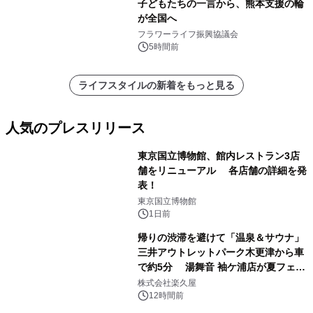
子どもたちの一言から、熊本支援の輪
が全国へ
フラワーライフ振興協議会
5時間前
ライフスタイルの新着をもっと見る
人気のプレスリリース
東京国立博物館、館内レストラン3店
舗をリニューアル 各店舗の詳細を発
表！
1
東京国立博物館
1日前
帰りの渋滞を避けて「温泉＆サウナ」
三井アウトレットパーク木更津から車
で約5分 湯舞音 袖ケ浦店が夏フェア
2
メニューを提供
株式会社楽久屋
12時間前