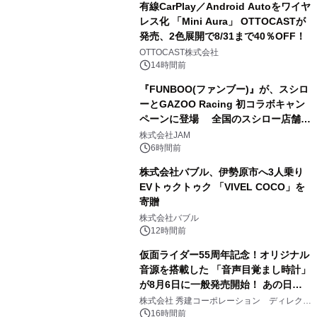
有線CarPlay／Android Autoをワイヤ
レス化 「Mini Aura」 OTTOCASTが
発売、2色展開で8/31まで40％OFF！
3
OTTOCAST株式会社
14時間前
『FUNBOO(ファンブー)』が、スシロ
ーとGAZOO Racing 初コラボキャン
ペーンに登場 全国のスシロー店舗で
4
GR 4車種の FUNBOO(ミニカー)付き
株式会社JAM
メニューが展開されます
6時間前
株式会社バブル、伊勢原市へ3人乗り
EVトゥクトゥク 「VIVEL COCO」を
寄贈
5
株式会社バブル
12時間前
仮面ライダー55周年記念！オリジナル
音源を搭載した 「音声目覚まし時計」
が8月6日に一般発売開始！ あの日の
6
大興奮が今甦る
株式会社 秀建コーポレーション ディレクト
アートギャラリー
16時間前