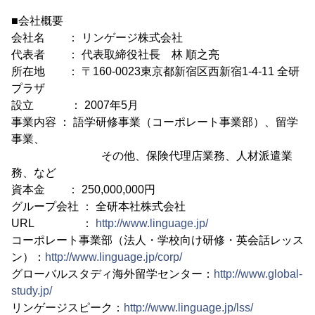
■会社概要
会社名 ： リンゲージ株式会社
代表者 ： 代表取締役社長 林 順之亮
所在地 ： 〒160-0023東京都新宿区西新宿1-4-11 全研
プラザ
設立 ： 2007年5月
事業内容 ： 語学研修事業（コーポレート事業部）、留学
事業、
その他、保険代理店業務、人材派遣業
務、など
資本金 ： 250,000,000円
グループ会社 ： 全研本社株式会社
URL ：
http://www.linguage.jp/
コーポレート事業部（法人・学校向け研修・英会話レッス
ン）：
http://www.linguage.jp/corp/
グローバルスタディ海外留学センター：
http://www.global-
study.jp/
リンゲージスピーク：
http://www.linguage.jp/lss/