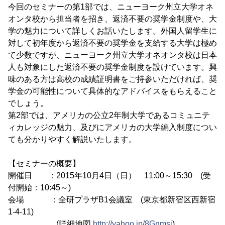
今回のセミナーの第1部では、ニューヨーク州立大学オネ
オンタ校から担当者を招き、返済不要の奨学金制度や、大
学の魅力について詳しくお話いたします。外国人留学生に
対して初年度から返済不要の奨学金を支給する大学は極め
て少数ですが、ニューヨーク州立大学オネオンタ校は日本
人も対象にした返済不要の奨学金制度を設けています。興
味のある方は高校の成績証明書をご持参いただければ、奨
学金の可能性について具体的なアドバイスをもらえること
でしょう。
第2部では、アメリカの公立2年制大学であるコミュニテ
ィカレッジの魅力、及びにアメリカの大学編入制度につい
ても分かりやすく解説いたします。
【セミナーの概要】
開催日 ：2015年10月4日（日） 11:00～15:30 (受
付開始：10:45～)
会場 ：全研プラザB1会議室 (東京都新宿区西新宿
1-4-11)
(詳細地図
http://yahoo.jp/8Gnmsi
)