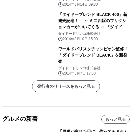
2014年3月14日 09:30
「ダイドーブレンド BLACK 400」新
発売記念！ ～ ミニ四駆のフリクシ
ョンカーがついてくる ～ 『ダイドー
ブレンド×ダッシュ！四駆郎』コラボ
ダイドードリンコ株式会社
キャンペーン 4月22日(火)よりスタ
2014年3月10日 15:00
ート！
ワールドバリスタチャンピオン監修！
「ダイドーブレンド BLACK」を新発
売
ダイドードリンコ株式会社
2014年3月7日 17:00
発行者のリリースをもっと見る
グルメの新着
もっと見る
「胃腸が疲れた日に、作ってみません