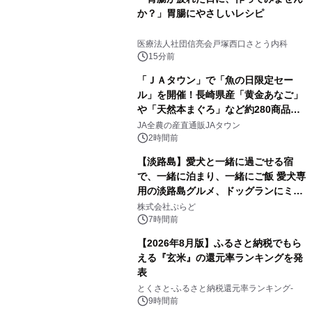
か？」胃腸にやさしいレシピ
医療法人社団信亮会戸塚西口さとう内科
15分前
「ＪＡタウン」で「魚の日限定セー
ル」を開催！長崎県産「黄金あなご」
や「天然本まぐろ」など約280商品を
販売！～毎月１０日の定例企画～
JA全農の産直通販JAタウン
2時間前
【淡路島】愛犬と一緒に過ごせる宿
で、一緒に泊まり、一緒にご飯 愛犬専
用の淡路島グルメ、ドッグランにミニ
プール グランピングとトレーラーハウ
株式会社ぷらど
スの2施設で
7時間前
【2026年8月版】ふるさと納税でもら
える『玄米』の還元率ランキングを発
表
とくさと-ふるさと納税還元率ランキング-
9時間前