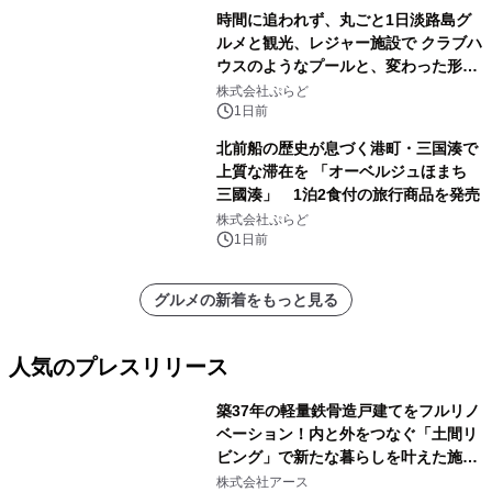
時間に追われず、丸ごと1日淡路島グ
ルメと観光、レジャー施設で クラブハ
ウスのようなプールと、変わった形の
サウナも 「THE BOXY AWAJI」のお
株式会社ぷらど
得な素泊まり連泊プランで
1日前
北前船の歴史が息づく港町・三国湊で
上質な滞在を 「オーベルジュほまち
三國湊」 1泊2食付の旅行商品を発売
株式会社ぷらど
1日前
グルメの新着をもっと見る
人気のプレスリリース
築37年の軽量鉄骨造戸建てをフルリノ
ベーション！内と外をつなぐ「土間リ
ビング」で新たな暮らしを叶えた施工
1
事例を株式会社アースが公開
株式会社アース