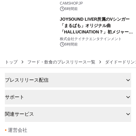
5
CAMSHOP.JP
6時間前
JOYSOUND LIVER所属のVシンガー
「まるぱも」オリジナル曲
「HALLUCINATION？」初メジャー配
6
信リリース決定！
株式会社テイチクエンタテインメント
6時間前
トップ
フード・飲食のプレスリリース一覧
ダイドードリン
プレスリリース配信
サポート
関連サービス
•
運営会社