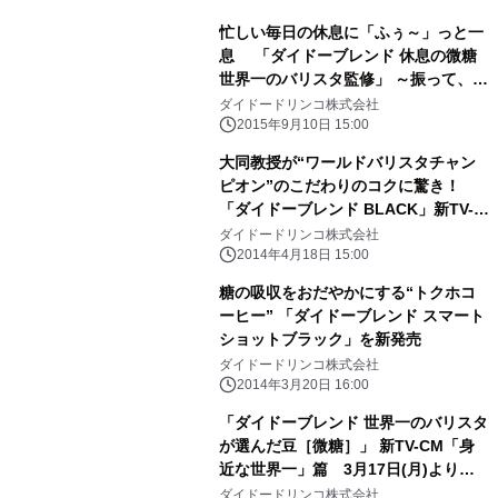
忙しい毎日の休息に「ふぅ～」っと一
息 「ダイドーブレンド 休息の微糖
世界一のバリスタ監修」 ～振って、ま
ろやかな泡立ち～
ダイドードリンコ株式会社
2015年9月10日 15:00
大同教授が“ワールドバリスタチャン
ピオン”のこだわりのコクに驚き！
「ダイドーブレンド BLACK」新TV-
CM「コクの謎」篇 4月21日(月)より
ダイドードリンコ株式会社
全国で放映開始
2014年4月18日 15:00
糖の吸収をおだやかにする“トクホコ
ーヒー” 「ダイドーブレンド スマート
ショットブラック」を新発売
ダイドードリンコ株式会社
2014年3月20日 16:00
「ダイドーブレンド 世界一のバリスタ
が選んだ豆［微糖］」 新TV-CM「身
近な世界一」篇 3月17日(月)より全
国で放映開始
ダイドードリンコ株式会社