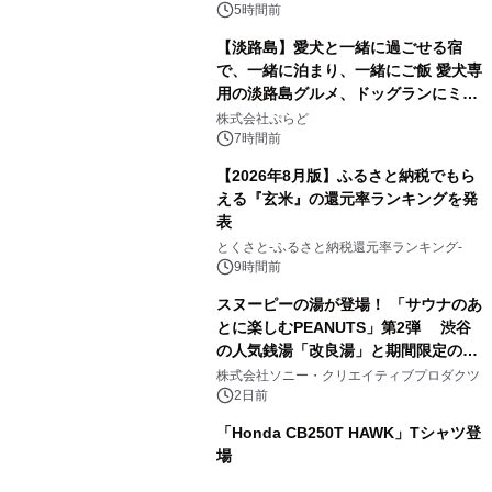
5時間前
【淡路島】愛犬と一緒に過ごせる宿
で、一緒に泊まり、一緒にご飯 愛犬専
用の淡路島グルメ、ドッグランにミニ
2
プール グランピングとトレーラーハウ
株式会社ぷらど
スの2施設で
7時間前
【2026年8月版】ふるさと納税でもら
える『玄米』の還元率ランキングを発
表
3
とくさと-ふるさと納税還元率ランキング-
9時間前
スヌーピーの湯が登場！ 「サウナのあ
とに楽しむPEANUTS」第2弾 渋谷
の人気銭湯「改良湯」と期間限定のコ
4
ラボレーション サウナイキタイコラ
株式会社ソニー・クリエイティブプロダクツ
ボグッズも発売決定！
2日前
「Honda CB250T HAWK」Tシャツ登
場