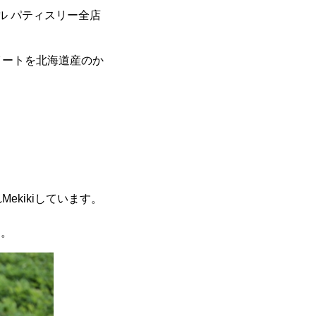
ル パティスリー全店
イートを北海道産のか
kikiしています。
す。