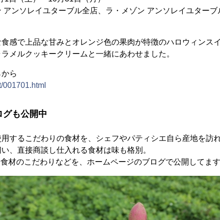
 アンソレイユターブル全店、ラ・メゾン アンソレイユターブ
な食感で上品な甘みとオレンジ色の果肉が特徴のハロウィンス
ャラメルクッキークリームと一緒にあわせました。
らから
rt/001701.html
ブログも公開中
用するこだわりの食材を、シェフやパティシエ自ら産地を訪れMe
伺い、直接商談し仕入れる食材は味も格別。
様子や食材のこだわりなどを、ホームページのブログで公開してま