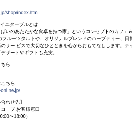
.jp/shop/index.html
レイユターブルとは
っぱいのあたたかな⾷卓を持つ家」というコンセプトのカフェ＆
とのフルーツタルトや、オリジナルブレンドのハーブティー、⽇
⾼のサー ビスで⼤切なひとときを⼼からおもてなしします。テ
プデザートやギフトも充実。
こちら
はこちら
online.jp/
い合わせ先】
コープ お客様窓口
0:00〜18:00）