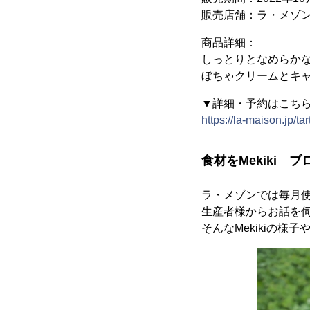
販売店舗：ラ・メゾン
商品詳細：
しっとりとなめらか
ぼちゃクリームとキ
▼詳細・予約はこち
https://la-maison.jp/ta
食材をMekiki 
ラ・メゾンでは毎月使
生産者様からお話を
そんなMekikiの