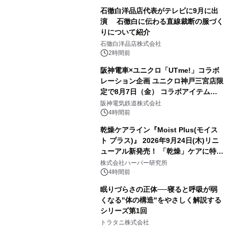
石徹白洋品店代表がテレビに9月に出
演 石徹白に伝わる直線裁断の服づく
りについて紹介
石徹白洋品店株式会社
2時間前
阪神電車×ユニクロ「UTme!」コラボ
レーション企画 ユニクロ神戸三宮店限
定で8月7日（金） コラボアイテムが
発売決定！
阪神電気鉄道株式会社
4時間前
乾燥ケアライン『Moist Plus(モイス
ト プラス)』 2026年9月24日(木)リニ
ューアル新発売！ 「乾燥」ケアに特化
し、ライン使いで潤いに満ちた肌へ
株式会社ハーバー研究所
4時間前
眠りづらさの正体──寝ると呼吸が弱
くなる"体の構造"をやさしく解説する
シリーズ第1回
トラタニ株式会社