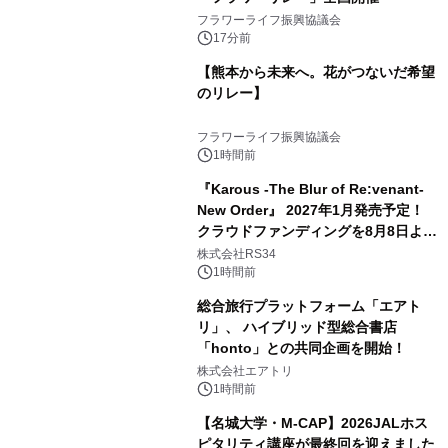
フラワーライフ振興協議会
17分前
【熊本から未来へ。花がつないだ希望
のリレー】
フラワーライフ振興協議会
1時間前
『Karous -The Blur of Re:venant-
New Order』 2027年1月発売予定！
クラウドファンディングを8月8日より
開始
株式会社RS34
1時間前
総合旅行プラットフォーム「エアト
リ」、 ハイブリッド型総合書店
「honto」との共同企画を開始！
株式会社エアトリ
1時間前
【名城大学・M-CAP】2026JALホス
ピタリティ講座が最終回を迎えました