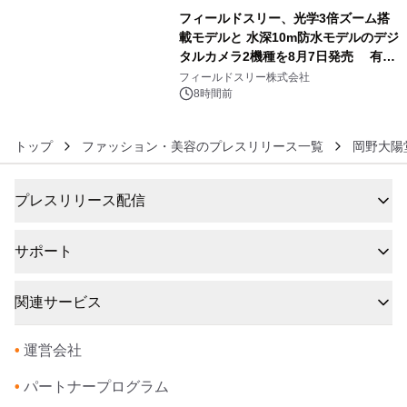
フィールドスリー、光学3倍ズーム搭
載モデルと 水深10m防水モデルのデジ
タルカメラ2機種を8月7日発売 有効
6
約1300万画素、用途別に選べるコンデ
フィールドスリー株式会社
ジ新登場
8時間前
トップ
ファッション・美容のプレスリリース一覧
岡野大陽
プレスリリース配信
サポート
関連サービス
•
運営会社
•
パートナープログラム