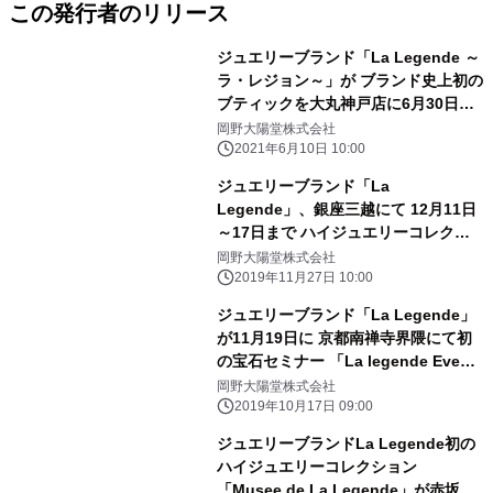
この発行者のリリース
ジュエリーブランド「La Legende ～
ラ・レジョン～」が ブランド史上初の
ブティックを大丸神戸店に6月30日オ
ープン
岡野大陽堂株式会社
2021年6月10日 10:00
ジュエリーブランド「La
Legende」、銀座三越にて 12月11日
～17日まで ハイジュエリーコレクシ
ョンイベント 「Paradise of the
岡野大陽堂株式会社
Jewel」を開催
2019年11月27日 10:00
ジュエリーブランド「La Legende」
が11月19日に 京都南禅寺界隈にて初
の宝石セミナー 「La legende Event
In Kyoto Nanzenji」を開催
岡野大陽堂株式会社
2019年10月17日 09:00
ジュエリーブランドLa Legende初の
ハイジュエリーコレクション
「Musee de La Legende」が赤坂プ