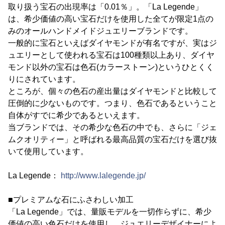
取り扱う宝石の出現率は「0.01％」。「La Legende」
は、希少価値の高い宝石だけを使用した全てが限定1点の
みのオールハンドメイドジュエリーブランドです。
一般的に宝石といえばダイヤモンドが有名ですが、実はジ
ュエリーとして使われる宝石は100種類以上あり、ダイヤ
モンド以外の宝石は色石(カラーストーン)というひとくく
りにされています。
ところが、個々の色石の産出量はダイヤモンドと比較して
圧倒的に少ないものです。つまり、色石であるということ
自体がすでに希少であるといえます。
当ブランドでは、その希少な色石の中でも、さらに「ジェ
ムクオリティー」と呼ばれる最高品質の宝石だけを選び抜
いて使用しています。
La Legende：
http://www.lalegende.jp/
■プレミアムな石にふさわしい加工
「La Legende」では、量販モデルを一切作らずに、希少
価値の高い色石だけを使用し、ジュエリーデザイナーによ