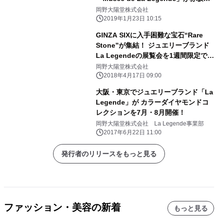
リンスクラシックハウスで 4月11日
岡野大陽堂株式会社
(木)に開催
2019年1月23日 10:15
GINZA SIXに入手困難な宝石“Rare
Stone”が集結！ ジュエリーブランド
La Legendeの展覧会を1週間限定で開
催
岡野大陽堂株式会社
2018年4月17日 09:00
大阪・東京でジュエリーブランド「La
Legende」が カラーダイヤモンドコ
レクションを7月・8月開催！
岡野大陽堂株式会社 La Legende事業部
2017年6月22日 11:00
発行者のリリースをもっと見る
ファッション・美容の新着
もっと見る