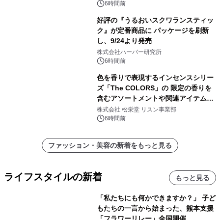
6時間前
好評の『うるおいスクワランスティッ
ク』が定番商品に パッケージを刷新
し、9/24より発売
株式会社ハーバー研究所
6時間前
色を香りで表現するインセンスシリー
ズ「The COLORS」の 限定の香りを
含むアソートメントや関連アイテムを
8月6日発売
株式会社 松栄堂 リスン事業部
6時間前
ファッション・美容の新着をもっと見る
ライフスタイルの新着
もっと見る
「私たちにも何かできますか？」 子ど
もたちの一言から始まった、熊本支援
「フラワーリレー」全国開催