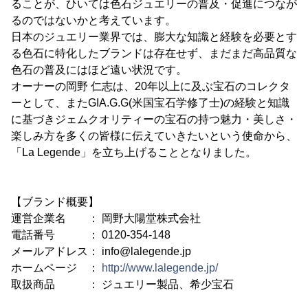
ることが、ひいては色石ジュエリーの普及・促進につなが
るのではないかと考えています。
日本のジュエリー業界では、膨大な知識と経験を必要とす
る色石に特化したブランドは存在せず、まだまだ高品質な
色石の普及にはほど遠い状況です。
オーナーの岡野 仁志は、20年以上に及ぶ宝石のコレクタ
ーとして、またGIA.G.G(米国宝石学修了士)の経験と知識
に基づきジェムクオリティーの宝石の持つ魅力・美しさ・
楽しみ方を多くの皆様に伝えていきたいという使命から、
「La Legende」を立ち上げることとなりました。
【ブランド概要】
運営企業名 ： 岡野大陽堂株式会社
電話番号 ： 0120-354-148
メールアドレス： info@lalegende.jp
ホームページ ：
http://www.lalegende.jp/
取扱商品 ： ジュエリー製品、希少宝石