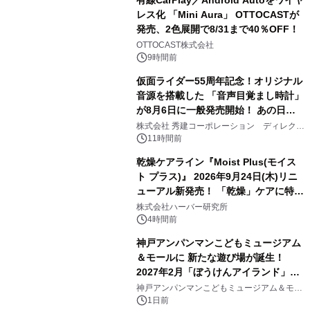
レス化 「Mini Aura」 OTTOCASTが
発売、2色展開で8/31まで40％OFF！
2
OTTOCAST株式会社
9時間前
仮面ライダー55周年記念！オリジナル
音源を搭載した 「音声目覚まし時計」
が8月6日に一般発売開始！ あの日の
3
大興奮が今甦る
株式会社 秀建コーポレーション ディレクト
アートギャラリー
11時間前
乾燥ケアライン『Moist Plus(モイス
ト プラス)』 2026年9月24日(木)リニ
ューアル新発売！ 「乾燥」ケアに特化
4
し、ライン使いで潤いに満ちた肌へ
株式会社ハーバー研究所
4時間前
神戸アンパンマンこどもミュージアム
＆モールに 新たな遊び場が誕生！
2027年2月「ぼうけんアイランド」が
5
オープン
神戸アンパンマンこどもミュージアム＆モー
ル
1日前