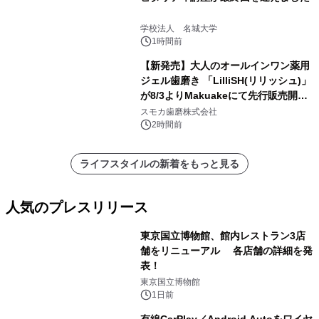
学校法人 名城大学
1時間前
【新発売】大人のオールインワン薬用
ジェル歯磨き 「LilliSH(リリッシュ)」
が8/3よりMakuakeにて先行販売開
始！
スモカ歯磨株式会社
2時間前
ライフスタイルの新着をもっと見る
人気のプレスリリース
東京国立博物館、館内レストラン3店
舗をリニューアル 各店舗の詳細を発
表！
1
東京国立博物館
1日前
有線CarPlay／Android Autoをワイヤ