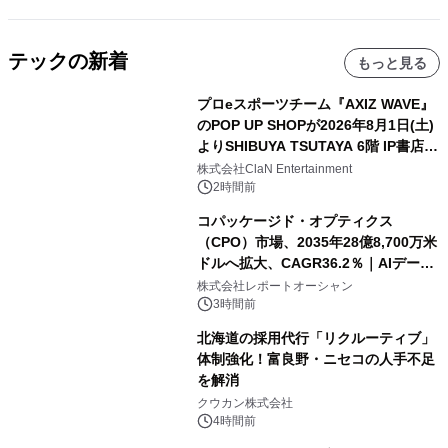
テックの新着
もっと見る
プロeスポーツチーム『AXIZ WAVE』
のPOP UP SHOPが2026年8月1日(土)
よりSHIBUYA TSUTAYA 6階 IP書店で
開催決定！！
株式会社ClaN Entertainment
2時間前
コパッケージド・オプティクス
（CPO）市場、2035年28億8,700万米
ドルへ拡大、CAGR36.2％｜AIデータ
センター・高速光通信需要が成長を加
株式会社レポートオーシャン
速
3時間前
北海道の採用代行「リクルーティブ」
体制強化！富良野・ニセコの人手不足
を解消
クウカン株式会社
4時間前