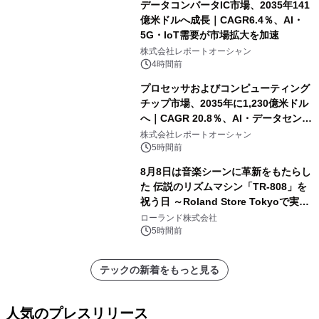
データコンバータIC市場、2035年141
億米ドルへ成長｜CAGR6.4％、AI・
5G・IoT需要が市場拡大を加速
株式会社レポートオーシャン
4時間前
プロセッサおよびコンピューティング
チップ市場、2035年に1,230億米ドル
へ｜CAGR 20.8％、AI・データセンタ
ー需要が成長を牽引
株式会社レポートオーシャン
5時間前
8月8日は音楽シーンに革新をもたらし
た 伝説のリズムマシン「TR-808」を
祝う日 ～Roland Store Tokyoで実機
を展示しての 記念キャンペーンを開
ローランド株式会社
催 英国ラジオ「NTS」の 特別プログ
5時間前
ラムや、「TR-808」を愛する伝説的
アーティストを フィーチャーしたアニ
テックの新着をもっと見る
メーションを公開～
人気のプレスリリース