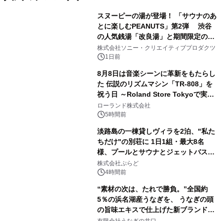
スヌーピーの湯が登場！ 「サウナのあ
とに楽しむPEANUTS」第2弾 渋谷
の人気銭湯「改良湯」と期間限定のコ
1
ラボレーション サウナイキタイコラ
株式会社ソニー・クリエイティブプロダクツ
ボグッズも発売決定！
1日前
8月8日は音楽シーンに革新をもたらし
た 伝説のリズムマシン「TR-808」を
祝う日 ～Roland Store Tokyoで実機
2
を展示しての 記念キャンペーンを開
ローランド株式会社
催 英国ラジオ「NTS」の 特別プログ
5時間前
ラムや、「TR-808」を愛する伝説的
淡路島の一棟貸しヴィラを2泊、"私た
アーティストを フィーチャーしたアニ
ちだけ"の別荘に 1日1組・最大8名
メーションを公開～
様、プールとサウナとジェットバス付
3
きで Villa Mon Temps AWAJIの連泊
株式会社ぷらど
素泊りプラン
4時間前
“素材の次は、たれで勝負。”全国約
5％の浜名湖産うなぎを、 うなぎの頭
の旨味エキスで仕上げた新ブランド
4
「井口の誉」誕生