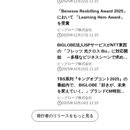
2025年12月22日 11:15
「Benesse Reskilling Award 2025」
において 「Learning Hero Award」
を受賞
ビッグローブ株式会社
2025年12月17日 11:15
BIGLOBE法人ISPサービスがNTT東西
の 「フレッツ 光クロス Biz」に対応開
始 ～多様なビジネスシーンで求めら
れる高速・高品質な インターネット環
ビッグローブ株式会社
境を法人向けに提供～
2025年10月15日 11:15
TBS系列『キングオブコント2025』の
番組内で、 BIGLOBE「好きが、未来
を変えていく。」ブランドCM特別篇
放映 ～バイきんぐが「好き」を貫くこ
ビッグローブ株式会社
との大切さを、 過去と現在の対比を交
2025年10月14日 12:15
えて表現～
発行者のリリースをもっと見る