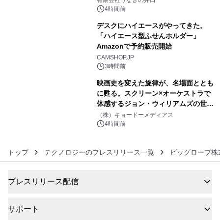
有限会社うなぎの井口
4時間前
デスクにハイエースがやってきた。
「ハイエース型ふせんホルダー」
Amazonで予約販売開始
5
CAMSHOP.JP
3時間前
映画史を変えた旋律が、名場面ととも
に甦る。スクリーン×オーケストラで
体感するジョン・ウィリアムズの世
6
界。ジョン・ウィリアムズ：シネマ・
（株）キョードーメディアス
スペクタキュラー・コンサート 開催決
4時間前
定！
トップ
テクノロジーのプレスリリース一覧
ビッグローブ株
プレスリリース配信
サポート