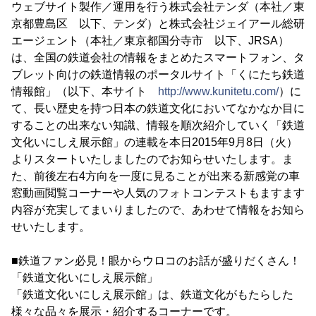
ウェブサイト製作／運用を行う株式会社テンダ（本社／東
京都豊島区 以下、テンダ）と株式会社ジェイアール総研
エージェント（本社／東京都国分寺市 以下、JRSA）
は、全国の鉄道会社の情報をまとめたスマートフォン、タ
ブレット向けの鉄道情報のポータルサイト「くにたち鉄道
情報館」（以下、本サイト
http://www.kunitetu.com/
）に
て、長い歴史を持つ日本の鉄道文化においてなかなか目に
することの出来ない知識、情報を順次紹介していく「鉄道
文化いにしえ展示館」の連載を本日2015年9月8日（火）
よりスタートいたしましたのでお知らせいたします。ま
た、前後左右4方向を一度に見ることが出来る新感覚の車
窓動画閲覧コーナーや人気のフォトコンテストもますます
内容が充実してまいりましたので、あわせて情報をお知ら
せいたします。
■鉄道ファン必見！眼からウロコのお話が盛りだくさん！
「鉄道文化いにしえ展示館」
「鉄道文化いにしえ展示館」は、鉄道文化がもたらした
様々な品々を展示・紹介するコーナーです。