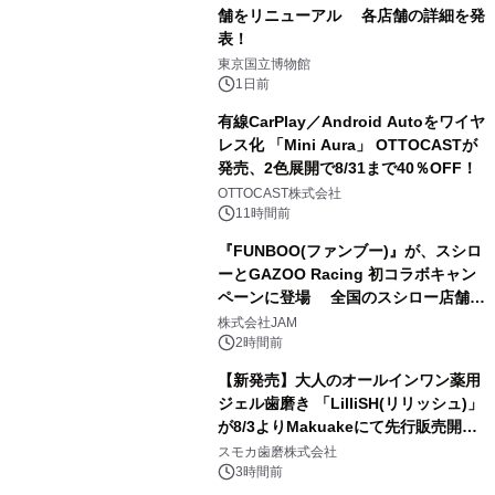
舗をリニューアル 各店舗の詳細を発
表！
1
東京国立博物館
1日前
有線CarPlay／Android Autoをワイヤ
レス化 「Mini Aura」 OTTOCASTが
発売、2色展開で8/31まで40％OFF！
2
OTTOCAST株式会社
11時間前
『FUNBOO(ファンブー)』が、スシロ
ーとGAZOO Racing 初コラボキャン
ペーンに登場 全国のスシロー店舗で
3
GR 4車種の FUNBOO(ミニカー)付き
株式会社JAM
メニューが展開されます
2時間前
【新発売】大人のオールインワン薬用
ジェル歯磨き 「LilliSH(リリッシュ)」
が8/3よりMakuakeにて先行販売開
4
始！
スモカ歯磨株式会社
3時間前