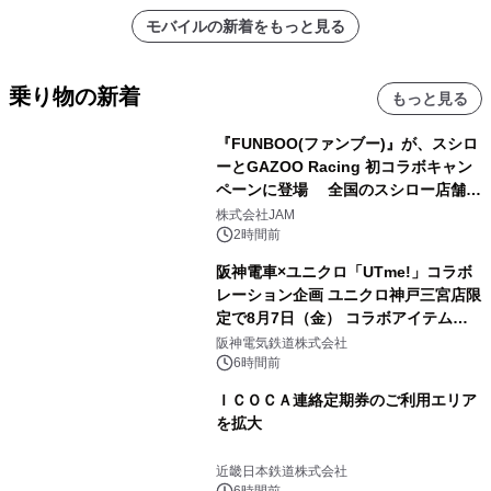
モバイルの新着をもっと見る
乗り物の新着
もっと見る
『FUNBOO(ファンブー)』が、スシロ
ーとGAZOO Racing 初コラボキャン
ペーンに登場 全国のスシロー店舗で
GR 4車種の FUNBOO(ミニカー)付き
株式会社JAM
メニューが展開されます
2時間前
阪神電車×ユニクロ「UTme!」コラボ
レーション企画 ユニクロ神戸三宮店限
定で8月7日（金） コラボアイテムが
発売決定！
阪神電気鉄道株式会社
6時間前
ＩＣＯＣＡ連絡定期券のご利用エリア
を拡大
近畿日本鉄道株式会社