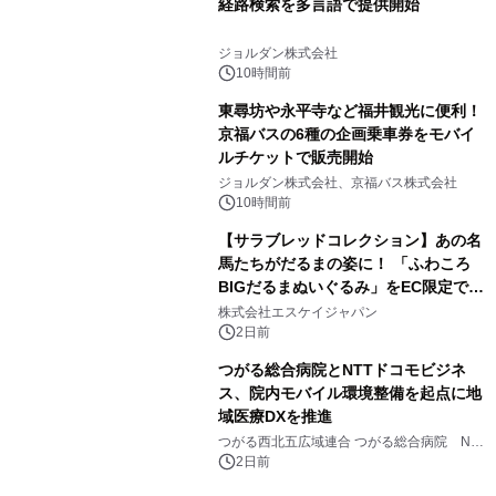
経路検索を多言語で提供開始
ジョルダン株式会社
10時間前
東尋坊や永平寺など福井観光に便利！
京福バスの6種の企画乗車券をモバイ
ルチケットで販売開始
ジョルダン株式会社、京福バス株式会社
10時間前
【サラブレッドコレクション】あの名
馬たちがだるまの姿に！ 「ふわころ
BIGだるまぬいぐるみ」をEC限定で受
注販売開始
株式会社エスケイジャパン
2日前
つがる総合病院とNTTドコモビジネ
ス、院内モバイル環境整備を起点に地
域医療DXを推進
つがる西北五広域連合 つがる総合病院 NTT
ドコモビジネス株式会社
2日前