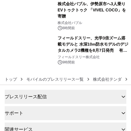
株式会社バブル、伊勢原市へ3人乗り
EVトゥクトゥク 「VIVEL COCO」を
寄贈
5
株式会社バブル
8時間前
フィールドスリー、光学3倍ズーム搭
載モデルと 水深10m防水モデルのデジ
タルカメラ2機種を8月7日発売 有効
6
約1300万画素、用途別に選べるコンデ
フィールドスリー株式会社
ジ新登場
9時間前
トップ
モバイルのプレスリリース一覧
株式会社テンダ
プレスリリース配信
サポート
関連サービス