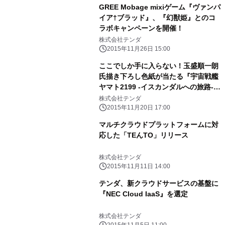
GREE Mobage mixiゲーム『ヴァンパ
イア†ブラッド』、『幻獣姫』とのコ
ラボキャンペーンを開催！
株式会社テンダ
2015年11月26日 15:00
ここでしか手に入らない！玉盛順一朗
氏描き下ろし色紙が当たる『宇宙戦艦
ヤマト2199 -イスカンダルへの旅路-』
mixiゲーム限定“リアルガチャ”実施！
株式会社テンダ
2015年11月20日 17:00
マルチクラウドプラットフォームに対
応した「TEんTO」リリース
株式会社テンダ
2015年11月11日 14:00
テンダ、新クラウドサービスの基盤に
『NEC Cloud IaaS』を選定
株式会社テンダ