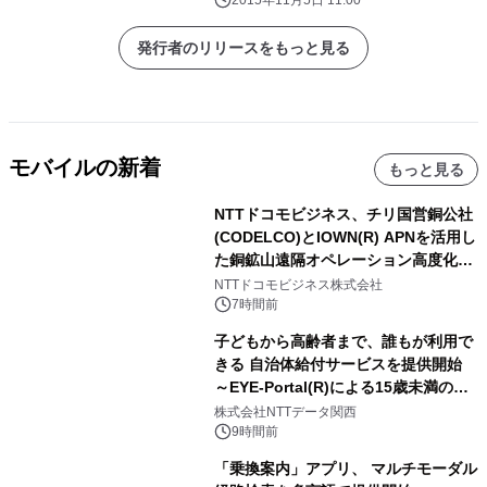
2015年11月5日 11:00
発行者のリリースをもっと見る
モバイルの新着
もっと見る
NTTドコモビジネス、チリ国営銅公社
(CODELCO)とIOWN(R) APNを活用し
た銅鉱山遠隔オペレーション高度化に
向けた調査・実証を開始
NTTドコモビジネス株式会社
7時間前
子どもから高齢者まで、誰もが利用で
きる 自治体給付サービスを提供開始
～EYE-Portal(R)による15歳未満の本
人認証と デジタルデバイド対策で実現
株式会社NTTデータ関西
～
9時間前
「乗換案内」アプリ、 マルチモーダル