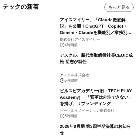
テックの新着
もっと見る
アイスマイリー、「Claude徹底解
説」を公開！ChatGPT・Copilot・
Gemini・Claudeを機能別／業務別に
比較―自社に合う生成AIの選び方がわ
株式会社アイスマイリー
かる実践ガイド
4時間前
アスクル、新代表取締役社長CEOに成
松 岳志が就任
アスクル株式会社
5時間前
ビルスピアカデミー(旧：TECH PLAY
Academy) 「変革は外注できない」
を掲げ、リブランディング
パーソルイノベーション株式会社
5時間前
2026年9月期 第3四半期決算のお知ら
せ