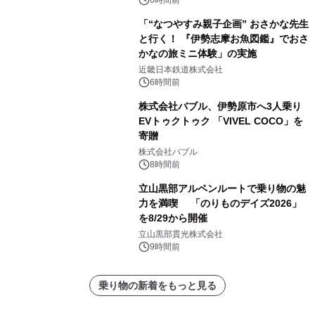
6時間前
「“なつやすみ親子企画” おさかな先生
と行く！ 『伊勢志摩お魚図鑑』でおさ
かなの旅ミニ体験」の実施
近畿日本鉄道株式会社
6時間前
株式会社バブル、伊勢原市へ3人乗り
EVトゥクトゥク 「VIVEL COCO」を
寄贈
株式会社バブル
8時間前
立山黒部アルペンルートで乗り物の魅
力を満喫 「のりものデイズ2026」
を8/29から開催
立山黒部貫光株式会社
9時間前
乗り物の新着をもっと見る