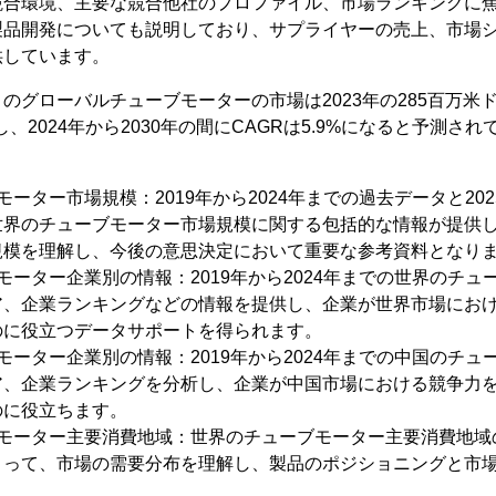
競合環境、主要な競合他社のプロファイル、市場ランキングに
製品開発についても説明しており、サプライヤーの売上、市場
供しています。
よるとのグローバルチューブモーターの市場は2023年の285百万米ド
し、2024年から2030年の間にCAGRは5.9%になると予測され
ーター市場規模：2019年から2024年までの過去データと202
世界のチューブモーター市場規模に関する包括的な情報が提供
規模を理解し、今後の意思決定において重要な参考資料となり
モーター企業別の情報：2019年から2024年までの世界のチ
ア、企業ランキングなどの情報を提供し、企業が世界市場にお
のに役立つデータサポートを得られます。
モーター企業別の情報：2019年から2024年までの中国のチ
ア、企業ランキングを分析し、企業が中国市場における競争力
のに役立ちます。
ブモーター主要消費地域：世界のチューブモーター主要消費地域
よって、市場の需要分布を理解し、製品のポジショニングと市