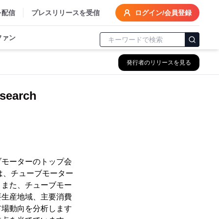
を配信
プレスリリースを受信
ログイン/会員登録
ファン
発行者のリリースを見る
earch
ーブモーターのトップ会
では、チューブモーター
。また、チューブモー
要生産地域、主要消費
市場動向を分析します