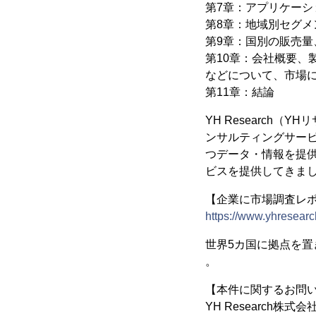
第7章：アプリケーシ
第8章：地域別セグメン
第9章：国別の販売量、
第10章：会社概要
などについて、市場
第11章：結論
YH Research
ンサルティングサー
つデータ・情報を提供
ビスを提供してきま
【企業に市場調査レポー
https://www.yhresearc
世界5カ国に拠点を
。
【本件に関するお問
YH Research株式会