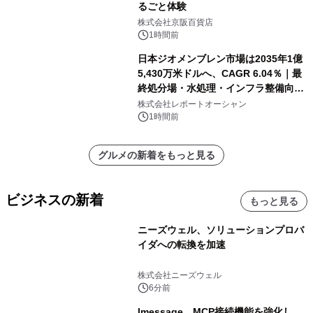
るごと体験
株式会社京阪百貨店
1時間前
日本ジオメンブレン市場は2035年1億
5,430万米ドルへ、CAGR 6.04％｜最
終処分場・水処理・インフラ整備向け
需要拡大
株式会社レポートオーシャン
1時間前
グルメの新着をもっと見る
ビジネスの新着
もっと見る
ニーズウェル、ソリューションプロバ
イダへの転換を加速
株式会社ニーズウェル
6分前
lmessage、MCP接続機能を強化し、