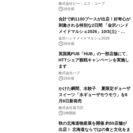
次登場！
株式会社ピー・エス・コープ
16分前
合計で約1100ブースが出店！好奇心が
刺激される特別な2日間 「金沢ハンド
メイドマルシェ2026」10/3(土)・
10/4(日)開催
金沢ハンドメイドマルシェ2026
16分前
英国風PUB「HUB」の一部店舗にて、
HTTシェア観戦キャンペーンを実施し
ます
株式会社ハブ
16分前
かけた瞬間、水餃子 夏限定ギョーザ
スイーツ「水ギョーザモウモウ」を8
月8日新発売
株式会社葵乃庄
1時間前
秋の北海道物産展を開催 約50店舗が
出店！ 北海道ならではの食と文化をま