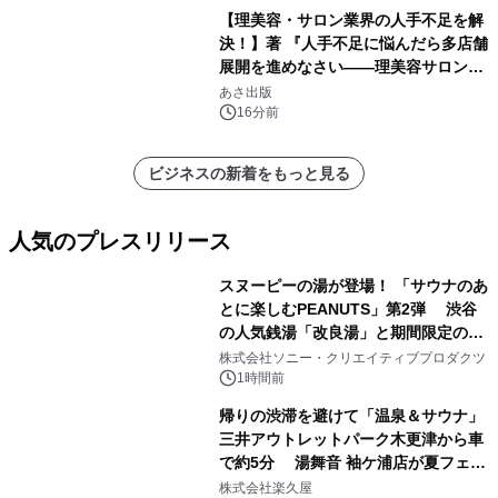
【理美容・サロン業界の人手不足を解
決！】著 『人手不足に悩んだら多店舗
展開を進めなさい――理美容サロン
「多店舗展開」の教科書』2026年8月
あさ出版
24日（月）発売
16分前
ビジネスの新着をもっと見る
人気のプレスリリース
スヌーピーの湯が登場！ 「サウナのあ
とに楽しむPEANUTS」第2弾 渋谷
の人気銭湯「改良湯」と期間限定のコ
1
ラボレーション サウナイキタイコラ
株式会社ソニー・クリエイティブプロダクツ
ボグッズも発売決定！
1時間前
帰りの渋滞を避けて「温泉＆サウナ」
三井アウトレットパーク木更津から車
で約5分 湯舞音 袖ケ浦店が夏フェア
2
メニューを提供
株式会社楽久屋