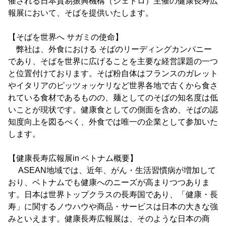
催される日本貿易振興機構（ジェトロ）主催の健康長寿広
報展において、そばを提供いたします。
【そばを世界へ サガミの使命】
弊社は、外食における そばのリーディングカンパニー
であり、そばを世界に広げることを主要な経営課題の一つ
と位置付けております。そば粉自体はフランスのガレット
やイタリアのピッツォッケリなど世界各地で古くから食さ
れている食材であるものの、麺としてのそばの知名度は低
いことが現状です。健康食としての側面を含め、そばの認
知度向上を図るべく、外食では唯一の企業として参加いた
します。
【健康長寿広報展in ベトナム概要】
ASEAN地域では、近年、がん・生活習慣病が増加して
おり、ベトナムでも健康へのニーズが高まりつつありま
す。日本は世界トップクラスの長寿国であり、「健康・長
寿」に関するノウハウや商品・サービスは日本の大きな強
みといえます。健康長寿広報展は、そのような日本の商