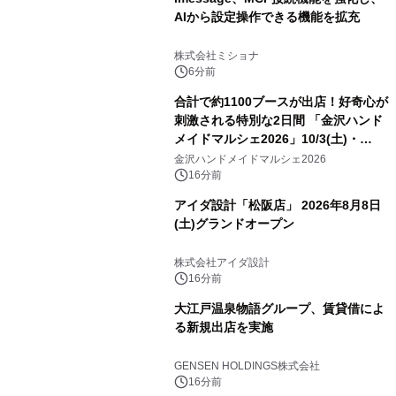
AIから設定操作できる機能を拡充
株式会社ミショナ
6分前
合計で約1100ブースが出店！好奇心が
刺激される特別な2日間 「金沢ハンド
メイドマルシェ2026」10/3(土)・
10/4(日)開催
金沢ハンドメイドマルシェ2026
16分前
アイダ設計「松阪店」 2026年8月8日
(土)グランドオープン
株式会社アイダ設計
16分前
大江戸温泉物語グループ、賃貸借によ
る新規出店を実施
GENSEN HOLDINGS株式会社
16分前