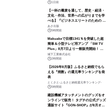
1日前
【一杯の蕎麦を通して、歴史・経済・
文化・作法、世界への広がりまでを学
べる】『ビジネスエリートのための 教
3
養としての蕎麦』2026年8月25日
あさ出版
（火）発売
5時間前
Makuakeで目標1341％を突破した超
簡単＆小型テレビ用アンプ 「SW TV
Plus」8月7日より一般販売開始！ ケ
4
ーブル1本つなぐだけ、テレビの音が
城下工業株式会社
ぐっと豊かに
2時間前
【2026年8月版】ふるさと納税でもら
える『焼酎』の還元率ランキングを発
表
5
とくさと-ふるさと納税還元率ランキング-
5時間前
建設機械アタッチメントのグッズをオ
ンラインで販売！ タグチの公式グッズ
通販サイト『GON-SHOP』が8月オー