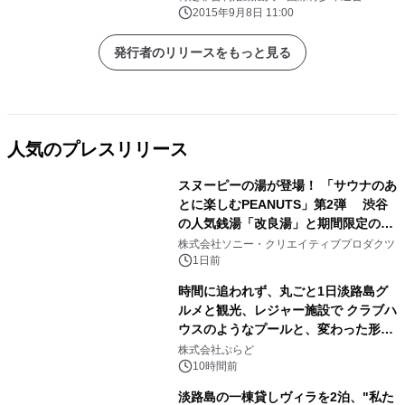
Lecture」を代々木にて開催 ＜9月
2015年9月8日 11:00
22日～25日＞
発行者のリリースをもっと見る
人気のプレスリリース
スヌーピーの湯が登場！ 「サウナのあ
とに楽しむPEANUTS」第2弾 渋谷
の人気銭湯「改良湯」と期間限定のコ
1
ラボレーション サウナイキタイコラ
株式会社ソニー・クリエイティブプロダクツ
ボグッズも発売決定！
1日前
時間に追われず、丸ごと1日淡路島グ
ルメと観光、レジャー施設で クラブハ
ウスのようなプールと、変わった形の
2
サウナも 「THE BOXY AWAJI」のお
株式会社ぷらど
得な素泊まり連泊プランで
10時間前
淡路島の一棟貸しヴィラを2泊、"私た