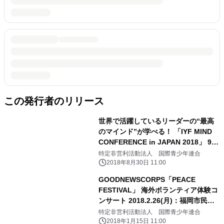
この発行者のリリース
世界で活躍しているリーダーの“最高
のマインド”が学べる！ 「IYF MIND
CONFERENCE in JAPAN 2018」 9月
10日～13日 代々木で開催！
特定非営利活動法人 国際青少年連合
2018年8月30日 11:00
GOODNEWSCORPS「PEACE
FESTIVAL」 海外ボランティア体験コ
ンサート 2018.2.26(月)：福岡市民会
館大ホール 2.27(火)：広島国際会議場
特定非営利活動法人 国際青少年連合
フェニックスホールにて開催。
2018年1月15日 11:00