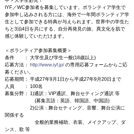
中＞大学生必見！
IYF／WC参加者を募集しています。ボランティア学生で
参加申し込みされる方には、海外で一年間ボランティア学
生として参加できる特典が与えられます。世界中の学生た
ちと3泊4日を共にする、自分再発見の旅。異文化を肌で
感じ体験していただけます。
＜ボランティア参加募集概要＞
条件 ： 大学生及び学生一般(18歳以上)
応募方法：
http://www.iyf.jp/
の専用応募フォームからご応
募ください。
応募期間： 平成27年9月1日から平成27年9月20日まで
人員 ： 100名
募集分野： 1)通訳：VIP通訳、舞台セティング通訳 等
(募集言語：英語、韓国語、中国語)
2)公演：舞台セティング、音響、舞台公演に
関係する
全般的業務補助、衣装、メイクアップ、ダ
ンス、歌 等