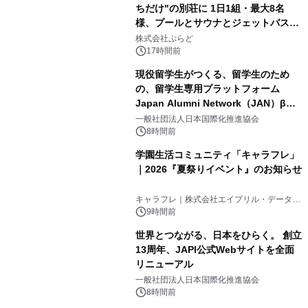
ちだけ"の別荘に 1日1組・最大8名
様、プールとサウナとジェットバス付
3
きで Villa Mon Temps AWAJIの連泊
株式会社ぷらど
素泊りプラン
17時間前
現役留学生がつくる、留学生のため
の、留学生専用プラットフォーム
Japan Alumni Network（JAN）β版
4
をリリース
一般社団法人日本国際化推進協会
8時間前
学園生活コミュニティ「キャラフレ」
｜2026『夏祭りイベント』のお知らせ
5
キャラフレ｜株式会社エイプリル・データ・
デザインズ
9時間前
世界とつながる、日本をひらく。 創立
13周年、JAPI公式Webサイトを全面
リニューアル
6
一般社団法人日本国際化推進協会
8時間前