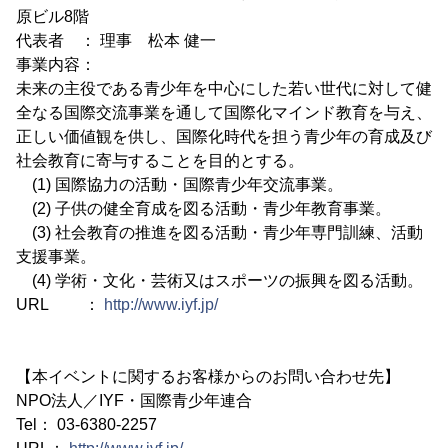
原ビル8階
代表者 ： 理事 松本 健一
事業内容：
未来の主役である青少年を中心にした若い世代に対して健
全なる国際交流事業を通して国際化マインド教育を与え、
正しい価値観を供し、国際化時代を担う青少年の育成及び
社会教育に寄与することを目的とする。
(1) 国際協力の活動・国際青少年交流事業。
(2) 子供の健全育成を図る活動・青少年教育事業。
(3) 社会教育の推進を図る活動・青少年専門訓練、活動
支援事業。
(4) 学術・文化・芸術又はスポーツの振興を図る活動。
URL ：
http://www.iyf.jp/
【本イベントに関するお客様からのお問い合わせ先】
NPO法人／IYF・国際青少年連合
Tel： 03-6380-2257