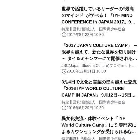
世界で活躍しているリーダーの“最高
のマインド”が学べる！ 「IYF MIND
CONFERENCE in JAPAN 2017」9月
11日～14日 代々木で開催！東京都後
特定非営利活動法人 国際青少年連合
援・参加無料・先着順受付開始
2017年8月22日 10:30
「2017 JAPAN CULTURE CAMP」 ～
限界を越えて、新たな世界を切り開け
～ タイ＆ミャンマーにて開催される日
本文化キャンプの JSCプロジェクト推
JSC(Japan Student Culture)プロジェクト推
進会
進メンバー募集
2016年12月21日 10:30
3泊4日で文化と言葉の壁を越えた交流
「2016 IYF WORLD CULTURE
CAMP IN JAPAN」 9月12日～15日開
催＠東京・代々木 ボランティア学生
特定非営利活動法人 国際青少年連合
＆一般参加者 募集受付中！
2016年6月29日 10:30
異文化交流・体験イベント「IYF
World Culture Camp」にて 専門家に
よるカウンセリングが受けられる心の
健康ケア スペシャルイベント 「Mind
特定非営利活動法人 国際青少年連合