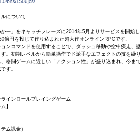
/1.0/bns/1506jcs/
ウルについて
かー」をキャッチフレーズに2014年5月よりサービスを開始
50億円を投じて作り込まれた超大作オンラインRPGです。
ションコマンドを使用することで、ダッシュ移動や空中疾走、
ます。初期レベルから簡単操作でド派手なエフェクトの技を繰
れ、格闘ゲームに近しい「アクション性」が盛り込まれ、今まで
載です。
ンラインロールプレイングゲーム
ーム】
イテム課金）