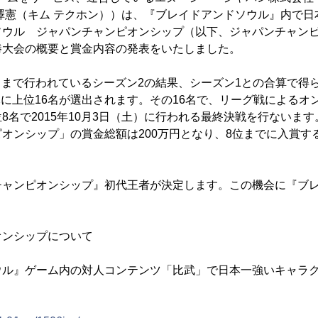
澤憲（キム テクホン））は、『ブレイドアンドソウル』内で日
ソウル ジャパンチャンピオンシップ（以下、ジャパンチャン
勝大会の概要と賞金内容の発表をいたしました。
（水）まで行われているシーズン2の結果、シーズン1との合算で得
oint)を元に上位16名が選出されます。その16名で、リーグ戦によ
8名で2015年10月3日（土）に行われる最終決戦を行ないま
オンシップ」の賞金総額は200万円となり、8位までに入賞す
チャンピオンシップ』初代王者が決定します。この機会に『ブ
。
オンシップについて
ウル』ゲーム内の対人コンテンツ「比武」で日本一強いキャラ