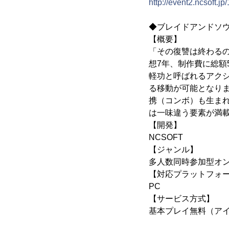
http://event2.ncsoft.jp
◆ブレイドアンドソ
【概要】
「その復讐は終わるの
想7年、制作費に総額
軽功と呼ばれるアク
る移動が可能となり
携（コンボ）も生ま
は一味違う要素が満
【開発】
NCSOFT
【ジャンル】
多人数同時参加型オ
【対応プラットフォ
PC
【サービス方式】
基本プレイ無料（ア