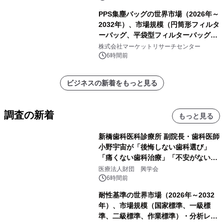
PPS集塵バッグの世界市場（2026年～
2032年）、市場規模（円筒形フィルタ
ーバッグ、平袋型フィルターバッグ、
プリーツフィルターバッグ、その
株式会社マーケットリサーチセンター
他）・分析レポートを発表
6時間前
ビジネスの新着をもっと見る
調査の新着
もっと見る
新橋歯科医科診療所 副院長・歯科医師
小野宇宙が「後悔しない歯科選び」
「痛くない歯科治療」「不安がない治
療計画」をテーマに専門監修
医療法人財団 興学会
6時間前
耐性基準の世界市場（2026年～2032
年）、市場規模（国家標準、一級標
準、二級標準、作業標準）・分析レポ