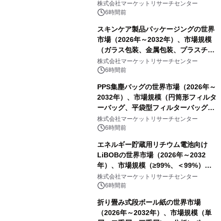
ートを発表
株式会社マーケットリサーチセンター
6時間前
スキンケア製品パッケージングの世界
市場（2026年～2032年）、市場規模
（ガラス包装、金属包装、プラスチッ
ク包装、その他）・分析レポートを発
株式会社マーケットリサーチセンター
表
6時間前
PPS集塵バッグの世界市場（2026年～
2032年）、市場規模（円筒形フィルタ
ーバッグ、平袋型フィルターバッグ、
プリーツフィルターバッグ、その
株式会社マーケットリサーチセンター
他）・分析レポートを発表
6時間前
エネルギー貯蔵用リチウム電池向け
LiBOBの世界市場（2026年～2032
年）、市場規模（≥99%、＜99%）・
分析レポートを発表
株式会社マーケットリサーチセンター
6時間前
折り畳み式段ボール紙の世界市場
（2026年～2032年）、市場規模（単