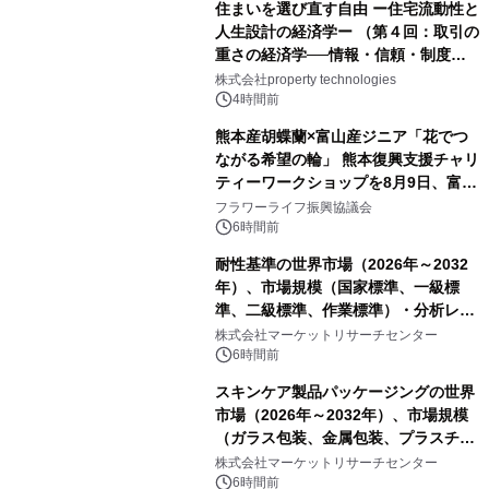
住まいを選び直す自由 ー住宅流動性と
人生設計の経済学ー （第４回：取引の
重さの経済学──情報・信頼・制度を
PropTechはどう組み替えるか）｜
株式会社property technologies
PropTech-Lab
4時間前
熊本産胡蝶蘭×富山産ジニア「花でつ
ながる希望の輪」 熊本復興支援チャリ
ティーワークショップを8月9日、富
山・射水で開催
フラワーライフ振興協議会
6時間前
耐性基準の世界市場（2026年～2032
年）、市場規模（国家標準、一級標
準、二級標準、作業標準）・分析レポ
ートを発表
株式会社マーケットリサーチセンター
6時間前
スキンケア製品パッケージングの世界
市場（2026年～2032年）、市場規模
（ガラス包装、金属包装、プラスチッ
ク包装、その他）・分析レポートを発
株式会社マーケットリサーチセンター
表
6時間前