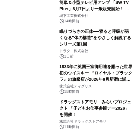
簡単＆小型テレビ用アンプ 「SW TV
Plus」8月7日より一般販売開始！ ケ
3
ーブル1本つなぐだけ、テレビの音が
城下工業株式会社
ぐっと豊かに
14時間前
眠りづらさの正体──寝ると呼吸が弱
くなる"体の構造"をやさしく解説する
シリーズ第1回
4
トラタニ株式会社
1日前
1833年に英国王室御用達を賜った世界
初のウイスキー 『ロイヤル・ブラック
ラ』の旗艦店が2026年6月新宿に誕
5
生 バカルディ ジャパンと連携した
株式会社ティグリス
没入型バー「BAR Arca」
15時間前
ドラッグストアモリ みらいプロジェ
クト 「子どもお仕事参観デー2026」
を開催！
6
株式会社ドラッグストアモリ
11時間前