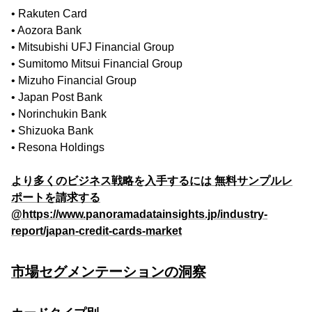
• Rakuten Card
• Aozora Bank
• Mitsubishi UFJ Financial Group
• Sumitomo Mitsui Financial Group
• Mizuho Financial Group
• Japan Post Bank
• Norinchukin Bank
• Shizuoka Bank
• Resona Holdings
より多くのビジネス戦略を入手するには 無料サンプルレ
ポートを請求する
@https://www.panoramadatainsights.jp/industry-
report/japan-credit-cards-market
市場セグメンテーションの洞察