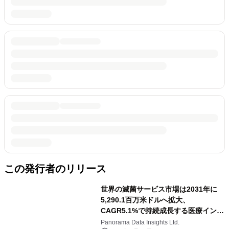
この発行者のリリース
世界の滅菌サービス市場は2031年に
5,290.1百万米ドルへ拡大、
CAGR5.1%で持続成長する医療インフ
ラの中核分野
Panorama Data Insights Ltd.