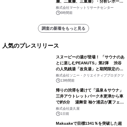
層、二重層、三重層）・分析レポート
を発表
株式会社マーケットリサーチセンター
6時間前
調査の新着をもっと見る
人気のプレスリリース
スヌーピーの湯が登場！ 「サウナのあ
とに楽しむPEANUTS」第2弾 渋谷
の人気銭湯「改良湯」と期間限定のコ
1
ラボレーション サウナイキタイコラ
株式会社ソニー・クリエイティブプロダクツ
ボグッズも発売決定！
13時間前
帰りの渋滞を避けて「温泉＆サウナ」
三井アウトレットパーク木更津から車
で約5分 湯舞音 袖ケ浦店が夏フェア
2
メニューを提供
株式会社楽久屋
1日前
Makuakeで目標1341％を突破した超