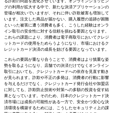
る詐欺の問題を悪化させています。オンラインショッピン
グの利用が拡大する中で、新たな決済アプリケーションの
登場が相次いでいますが、それに伴い詐欺被害も増加して
います。注文した商品が届かない、購入履歴の追跡が困難
といった被害に遭う消費者も多く、こうした経験はオンラ
イン取引の安全性に対する信頼を損ねる要因となります。
これらの課題により、消費者は電子商取引においてクレジ
ットカードの使用をためらうようになり、市場におけるク
レジットカード決済の成長を妨げる要因となっています。
これらの要因が重なり合うことで、消費者はより慎重な姿
勢を取るようになり、店舗での決済だけでなくオンライン
取引においても、クレジットカードへの依存を見直す動き
が見られます。詐欺や不正の多発は、消費者の行動に影響
を与えるだけでなく、クレジットカード発行会社や加盟店
に対しても、詐欺防止技術や対策への多額の投資を促す結
果となっています。そのため、日本のクレジットカード決
済市場には成長の可能性がある一方で、安全かつ安心な決
済環境を構築するためには、こうしたセキュリティ上の課