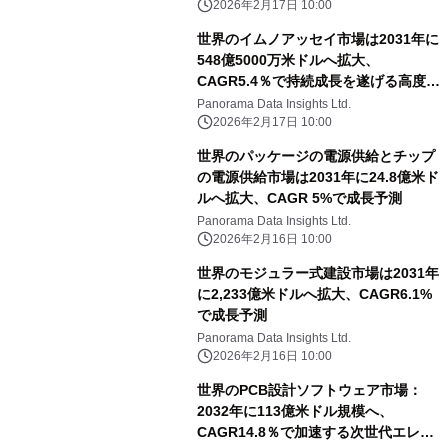
2026年2月17日 10:00
世界のイムノアッセイ市場は2031年に
548億5000万米ドルへ拡大、
CAGR5.4％で持続成長を遂げる高度診
断技術の中核分野
Panorama Data Insights Ltd.
2026年2月17日 10:00
世界のパッケージの電源供給とチップ
の電源供給市場は2031年に24.8億米ド
ルへ拡大、CAGR 5%で成長予測
Panorama Data Insights Ltd.
2026年2月16日 10:00
世界のモジュラー式建設市場は2031年
に2,233億米ドルへ拡大、CAGR6.1%
で成長予測
Panorama Data Insights Ltd.
2026年2月16日 10:00
世界のPCB設計ソフトウェア市場：
2032年に113億米ドル規模へ、
CAGR14.8％で加速する次世代エレク