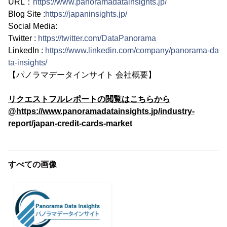
URL：
https://www.panoramadatainsights.jp/
Blog Site :
https://japaninsights.jp/
Social Media:
Twitter :
https://twitter.com/DataPanorama
LinkedIn :
https://www.linkedin.com/company/panorama-da
ta-insights/
【パノラマデータインサイト 会社概要】
リクエストフルレポートの閲覧はこちらから
@https://www.panoramadatainsights.jp/industry-
report/japan-credit-cards-market
すべての画像