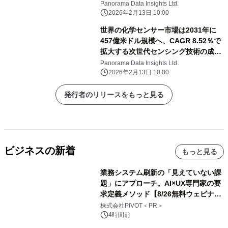
トロニクス設計革命
Panorama Data Insights Ltd.
2026年2月13日 10:00
世界の化学センサー市場は2031年に
457億米ドル規模へ、CAGR 8.52％で
拡大する次世代センシング技術の成長
展望
Panorama Data Insights Ltd.
2026年2月13日 10:00
発行者のリリースをもっと見る
ビジネスの新着
もっと見る
業務システム刷新の「見えていない課
題」にアプローチ。AI×UX専門家の要
求定義メソッド【8/26無料ウェビナ
ー】株式会社PIVOT
株式会社PIVOT＜PR＞
4時間前