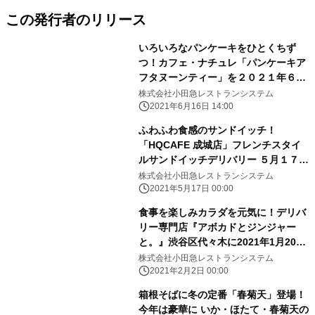
この発行者のリリース
いろいろなパンケーキをひとくちず
つ！カフェ・ナチュレ「パンケーキア
フタヌーンティー」を２０２１年６月
２１日から販売開始
株式会社小田急レストランシステム
2021年6月16日 14:00
ふわふわ食感のサンドイッチ！
「HQCAFE 成城店」フレンチスタイ
ルサンドイッチデリバリー ５月１７日
（月）よりスタート
株式会社小田急レストランシステム
2021年5月17日 00:00
食事を楽しみカラダを元気に！デリバ
リー専門店『アボカドとジンジャー
と。』渋谷区代々木に2021年1月20日
(水)オープン！！
株式会社小田急レストランシステム
2021年2月2日 00:00
箱根そばに冬の定番「春菊天」登場！
今年は豪華に いか・ほたて・春菊天の