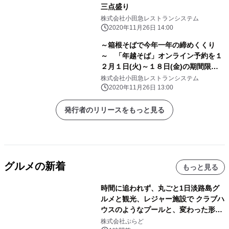
三点盛り
株式会社小田急レストランシステム
2020年11月26日 14:00
～箱根そばで今年一年の締めくくり
～ 「年越そば」オンライン予約を１
２月１日(火)～１８日(金)の期間限定
受付！
株式会社小田急レストランシステム
2020年11月26日 13:00
発行者のリリースをもっと見る
グルメの新着
もっと見る
時間に追われず、丸ごと1日淡路島グ
ルメと観光、レジャー施設で クラブハ
ウスのようなプールと、変わった形の
サウナも 「THE BOXY AWAJI」のお
株式会社ぷらど