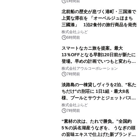
得な素泊まり連泊プランで
1時間前
北前船の歴史が息づく港町・三国湊で
上質な滞在を 「オーベルジュほまち
三國湊」 1泊2食付の旅行商品を発売
株式会社ぷらど
6時間前
スマートなカニ旅を提案。最大
13％OFFとなる早割120日前が新たに
登場。早めの計画でいつもと変わらぬ
大人の冬旅を。ー夕日ヶ浦温泉「佳松
株式会社アウルコーポレーション
苑 別邸ふうか」ー
7時間前
淡路島の一棟貸しヴィラを2泊、"私た
ちだけ"の別荘に 1日1組・最大8名
様、プールとサウナとジェットバス付
きで Villa Mon Temps AWAJIの連泊
株式会社ぷらど
素泊りプラン
7時間前
“素材の次は、たれで勝負。”全国約
5％の浜名湖産うなぎを、 うなぎの頭
の旨味エキスで仕上げた新ブランド