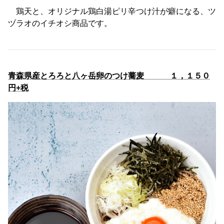
鶏天と、オリジナル鶏白湯ピリ辛つけ汁が癖になる、ツ
ヅラオのイチオシ商品です。
青森県産とろろと八ヶ岳卵のつけ蕎麦 １，１５０
円+税