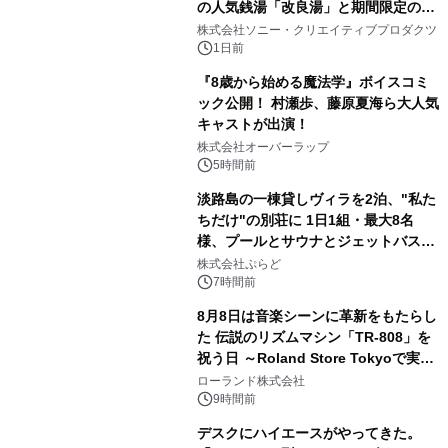
の人気銭湯「改良湯」と期間限定のコ
2
ラボレーション サウナイキタイコラ
株式会社ソニー・クリエイティブプロダクツ
ボグッズも発売決定！
1日前
『8歳から始める魔法学』ボイスコミ
ック公開！ 村瀬歩、藤原夏海ら大人気
キャストが出演！
3
株式会社オーバーラップ
5時間前
淡路島の一棟貸しヴィラを2泊、"私た
ちだけ"の別荘に 1日1組・最大8名
様、プールとサウナとジェットバス付
4
きで Villa Mon Temps AWAJIの連泊
株式会社ぷらど
素泊りプラン
7時間前
8月8日は音楽シーンに革新をもたらし
た 伝説のリズムマシン「TR-808」を
祝う日 ～Roland Store Tokyoで実機
5
を展示しての 記念キャンペーンを開
ローランド株式会社
催 英国ラジオ「NTS」の 特別プログ
9時間前
ラムや、「TR-808」を愛する伝説的
デスクにハイエースがやってきた。
アーティストを フィーチャーしたアニ