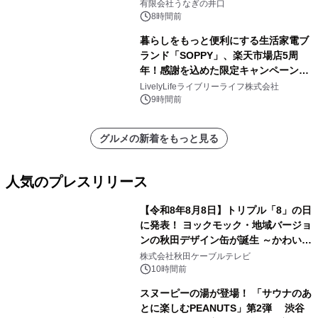
「井口の誉」誕生
有限会社うなぎの井口
8時間前
暮らしをもっと便利にする生活家電ブ
ランド「SOPPY」、楽天市場店5周
年！感謝を込めた限定キャンペーンを
8月10日より開催
LivelyLifeライブリーライフ株式会社
9時間前
グルメの新着をもっと見る
人気のプレスリリース
【令和8年8月8日】トリプル「8」の日
に発表！ ヨックモック・地域バージョ
ンの秋田デザイン缶が誕生 ～かわいい
1
秋田犬の子犬と秋田の四季と名所を巡
株式会社秋田ケーブルテレビ
るパッケージ～ 9月1日(火)秋田県内で
10時間前
販売開始
スヌーピーの湯が登場！ 「サウナのあ
とに楽しむPEANUTS」第2弾 渋谷