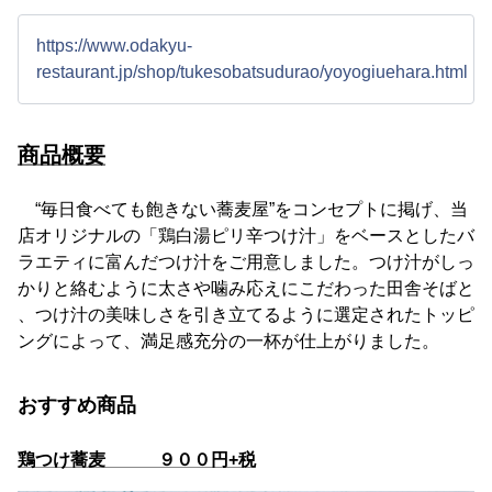
https://www.odakyu-
restaurant.jp/shop/tukesobatsudurao/yoyogiuehara.html
商品概要
“毎日食べても飽きない蕎麦屋”をコンセプトに掲げ、当
店オリジナルの「鶏白湯ピリ辛つけ汁」をベースとしたバ
ラエティに富んだつけ汁をご用意しました。つけ汁がしっ
かりと絡むように太さや噛み応えにこだわった田舎そばと
、つけ汁の美味しさを引き立てるように選定されたトッピ
ングによって、満足感充分の一杯が仕上がりました。
おすすめ商品
鶏つけ蕎麦 ９００円+税