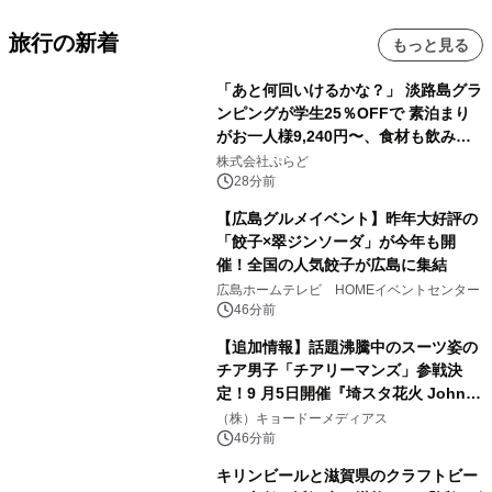
旅行の新着
もっと見る
「あと何回いけるかな？」 淡路島グラ
ンピングが学生25％OFFで 素泊まり
がお一人様9,240円〜、食材も飲み物
も持ち込み自由 「グランピングリゾー
株式会社ぷらど
ト Awaji」9月30日までの平日限定
28分前
【広島グルメイベント】昨年大好評の
「餃子×翠ジンソーダ」が今年も開
催！全国の人気餃子が広島に集結
広島ホームテレビ HOMEイベントセンター
46分前
【追加情報】話題沸騰中のスーツ姿の
チア男子「チアリーマンズ」参戦決
定！9 月5日開催『埼スタ花火 John
Williams Fireworks 2026』を大迫力
（株）キョードーメディアス
のパフォーマンスで熱く盛り上げる！
46分前
キリンビールと滋賀県のクラフトビー