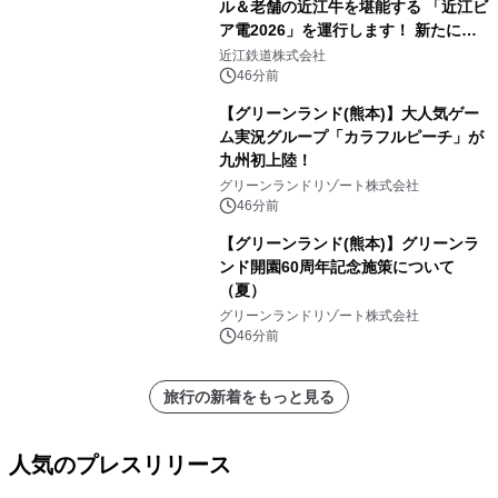
ル＆老舗の近江牛を堪能する 「近江ビ
ア電2026」を運行します！ 新たに
「長濱浪漫ビール」が参加！キリン一
近江鉄道株式会社
番搾り飲み放題が復活！
46分前
【グリーンランド(熊本)】大人気ゲー
ム実況グループ「カラフルピーチ」が
九州初上陸！
グリーンランドリゾート株式会社
46分前
【グリーンランド(熊本)】グリーンラ
ンド開園60周年記念施策について
（夏）
グリーンランドリゾート株式会社
46分前
旅行の新着をもっと見る
人気のプレスリリース