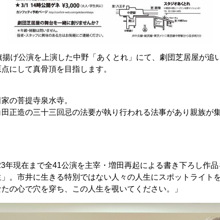
屋旗揚げ公演を上演した中野「あくとれ」にて、劇団芝居屋が追
原点にして真骨頂を目指します。
田家の菩提寺泉水寺。
角田正造の三十三回忌の法要が執り行われる法事があり親族が
2023年現在まで全41公演を主宰・増田再起による書き下ろし作
生」。市井に生きる特別ではない人々の人生にスポットライト
なたの心で穴を穿ち、この人生を覗いてください。」