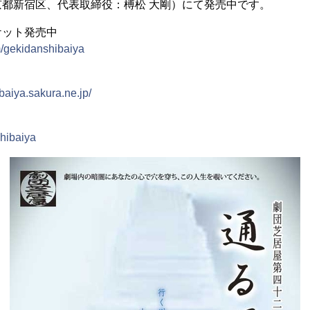
都新宿区、代表取締役：榑松 大剛）にて発売中です。
ケット発売中
om/gekidanshibaiya
baiya.sakura.ne.jp/
shibaiya