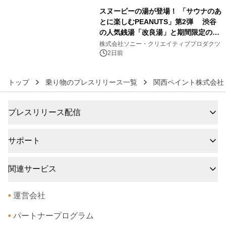
スヌーピーの湯が登場！ 「サウナのあ
とに楽しむPEANUTS」第2弾 渋谷
の人気銭湯「改良湯」と期間限定のコ
6
ラボレーション サウナイキタイコラ
株式会社ソニー・クリエイティブプロダクツ
ボグッズも発売決定！
2日前
トップ
乗り物のプレスリリース一覧
関西ペイント株式会社
プレスリリース配信
サポート
関連サービス
•
運営会社
•
パートナープログラム