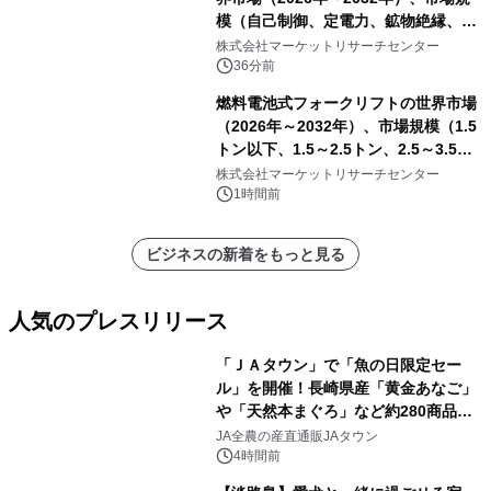
模（自己制御、定電力、鉱物絶縁、表
皮効果）・分析レポートを発表
株式会社マーケットリサーチセンター
36分前
燃料電池式フォークリフトの世界市場
（2026年～2032年）、市場規模（1.5
トン以下、1.5～2.5トン、2.5～3.5ト
ン、3.5～5.0トン、その他）・分析レ
株式会社マーケットリサーチセンター
ポートを発表
1時間前
ビジネスの新着をもっと見る
人気のプレスリリース
「ＪＡタウン」で「魚の日限定セー
ル」を開催！長崎県産「黄金あなご」
や「天然本まぐろ」など約280商品を
1
販売！～毎月１０日の定例企画～
JA全農の産直通販JAタウン
4時間前