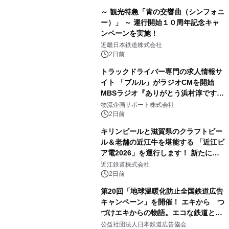
～ 観光特急「青の交響曲（シンフォニ
ー）」 ～ 運行開始１０周年記念キャ
ンペーンを実施！
近畿日本鉄道株式会社
2日前
トラックドライバー専門の求人情報サ
イト 「ブルル」がラジオCMを開始
MBSラジオ『ありがとう浜村淳です』
にて8月1日(土)より
物流企画サポート株式会社
2日前
キリンビールと滋賀県のクラフトビー
ル＆老舗の近江牛を堪能する 「近江ビ
ア電2026」を運行します！ 新たに
「長濱浪漫ビール」が参加！キリン一
近江鉄道株式会社
番搾り飲み放題が復活！
2日前
第20回「地球温暖化防止全国鉄道広告
キャンペーン」を開催！ エキから つ
づけエキからの物語。エコな鉄道とと
もに。
公益社団法人日本鉄道広告協会