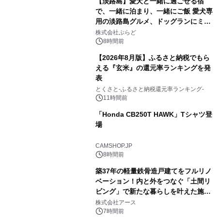
【淡路島】愛犬と一緒に過ごせる宿
で、一緒に泊まり、一緒にご飯 愛犬専
用の淡路島グルメ、ドッグランにミニ
2
プール グランピングとトレーラーハウ
株式会社ぷらど
スの2施設で
8時間前
【2026年8月版】ふるさと納税でもら
える『玄米』の還元率ランキングを発
表
3
とくさと-ふるさと納税還元率ランキング-
11時間前
「Honda CB250T HAWK」Tシャツ登
場
4
CAMSHOP.JP
8時間前
築37年の軽量鉄骨造戸建てをフルリノ
ベーション！内と外をつなぐ「土間リ
ビング」で新たな暮らしを叶えた施工
5
事例を株式会社アースが公開
株式会社アース
7時間前