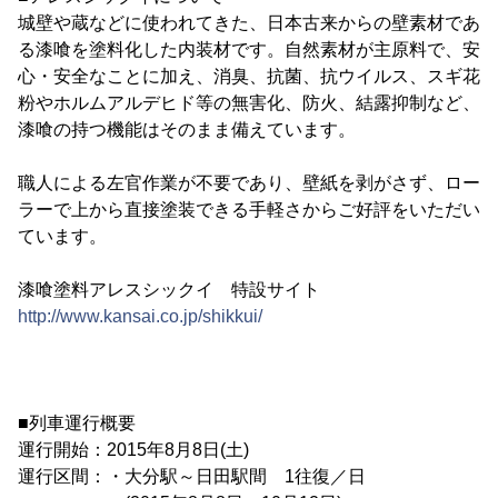
城壁や蔵などに使われてきた、日本古来からの壁素材であ
る漆喰を塗料化した内装材です。自然素材が主原料で、安
心・安全なことに加え、消臭、抗菌、抗ウイルス、スギ花
粉やホルムアルデヒド等の無害化、防火、結露抑制など、
漆喰の持つ機能はそのまま備えています。
職人による左官作業が不要であり、壁紙を剥がさず、ロー
ラーで上から直接塗装できる手軽さからご好評をいただい
ています。
漆喰塗料アレスシックイ 特設サイト
http://www.kansai.co.jp/shikkui/
■列車運行概要
運行開始：2015年8月8日(土)
運行区間：・大分駅～日田駅間 1往復／日