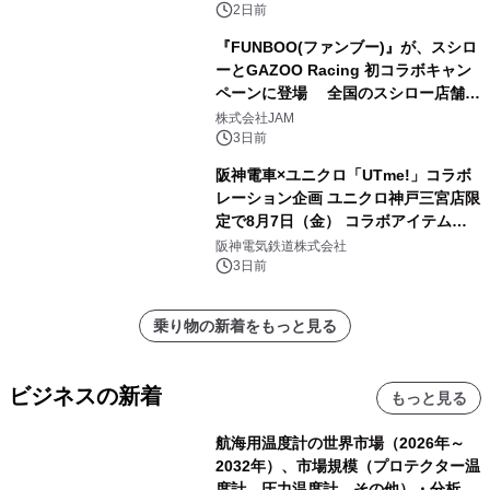
2日前
『FUNBOO(ファンブー)』が、スシロ
ーとGAZOO Racing 初コラボキャン
ペーンに登場 全国のスシロー店舗で
GR 4車種の FUNBOO(ミニカー)付き
株式会社JAM
メニューが展開されます
3日前
阪神電車×ユニクロ「UTme!」コラボ
レーション企画 ユニクロ神戸三宮店限
定で8月7日（金） コラボアイテムが
発売決定！
阪神電気鉄道株式会社
3日前
乗り物の新着をもっと見る
ビジネスの新着
もっと見る
航海用温度計の世界市場（2026年～
2032年）、市場規模（プロテクター温
度計、圧力温度計、その他）・分析レ