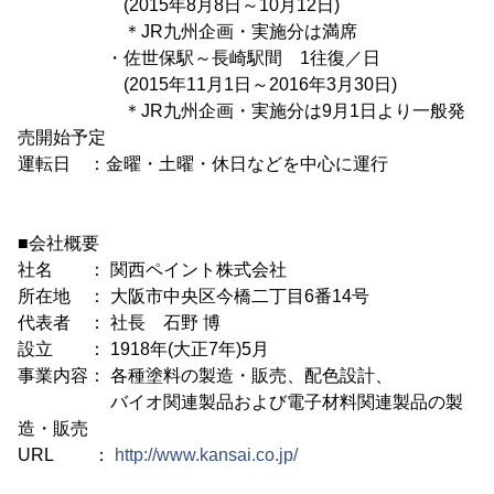
(2015年8月8日～10月12日)
＊JR九州企画・実施分は満席
・佐世保駅～長崎駅間 1往復／日
(2015年11月1日～2016年3月30日)
＊JR九州企画・実施分は9月1日より一般発
売開始予定
運転日 ：金曜・土曜・休日などを中心に運行
■会社概要
社名 ： 関西ペイント株式会社
所在地 ： 大阪市中央区今橋二丁目6番14号
代表者 ： 社長 石野 博
設立 ： 1918年(大正7年)5月
事業内容： 各種塗料の製造・販売、配色設計、
バイオ関連製品および電子材料関連製品の製
造・販売
URL ：
http://www.kansai.co.jp/