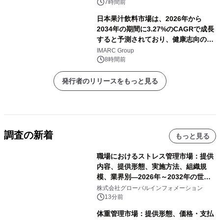
7時間前
日本果汁飲料市場は、2026年から
2034年の期間に3.27%のCAGRで成長
すると予測されており、健康志向の消
費の高まりを背景に、2034年までに米
IMARC Group
ドル 13 十億に達する見通しです。
8時間前
発行者のリリースをもっと見る
調査の新着
もっと見る
職場におけるストレス管理市場：提供
内容、提供形態、実施方法、組織規
模、業界別―2026年～2032年の世界
市場予測
株式会社グローバルインフォメーション
13分前
体重管理市場：提供形態、価格・支払