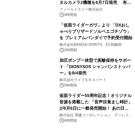
タルカメラ2機種を8月7日発売 有効
3
約1300万画素、用途別に選べるコンデ
フィールドスリー株式会社
ジ新登場
3時間前
「仮面ライダーガヴ」より 「DXおし
ゃべりブリザードソルベエゴチゾウ」
を プレミアムバンダイで予約受付開始
4
株式会社BANDAI SPIRITS EC戦略部
2時間前
加圧ポンプ一体型で炭酸保持をサポー
ト 「DIONYSOS シャンパンストッパ
ー」を8/4発売
5
株式会社ライフエキスパート
5時間前
仮面ライダー55周年記念！オリジナル
音源を搭載した 「音声目覚まし時計」
が8月6日に一般発売開始！ あの日の
6
大興奮が今甦る
株式会社 秀建コーポレーション ディレクト
アートギャラリー
6時間前