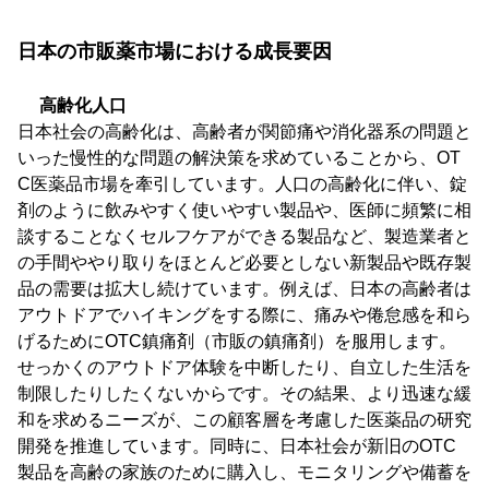
日本の市販薬市場における成長要因
高齢化人口
日本社会の高齢化は、高齢者が関節痛や消化器系の問題と
いった慢性的な問題の解決策を求めていることから、OT
C医薬品市場を牽引しています。人口の高齢化に伴い、錠
剤のように飲みやすく使いやすい製品や、医師に頻繁に相
談することなくセルフケアができる製品など、製造業者と
の手間ややり取りをほとんど必要としない新製品や既存製
品の需要は拡大し続けています。例えば、日本の高齢者は
アウトドアでハイキングをする際に、痛みや倦怠感を和ら
げるためにOTC鎮痛剤（市販の鎮痛剤）を服用します。
せっかくのアウトドア体験を中断したり、自立した生活を
制限したりしたくないからです。その結果、より迅速な緩
和を求めるニーズが、この顧客層を考慮した医薬品の研究
開発を推進しています。同時に、日本社会が新旧のOTC
製品を高齢の家族のために購入し、モニタリングや備蓄を