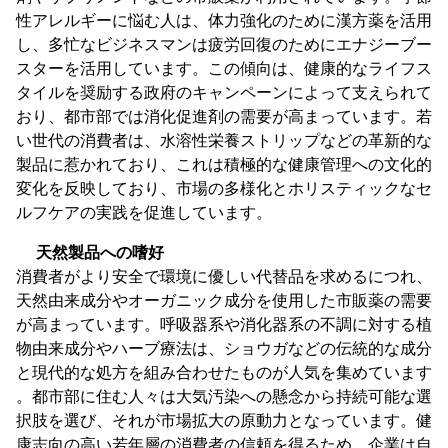
性アレルギーに悩む人は、体力強化のために漢方薬を活用
し、多忙なビジネスマンは疲労回復のためにエナジーブー
スターを活用しています。この傾向は、健康的なライフス
タイルを奨励する政府のキャンペーンによって支えられて
おり、都市部では消化促進剤の需要が高まっています。若
い世代の消費者は、水溶性栄養ストリップなどの革新的な
製品に惹かれており、これは積極的な健康管理への文化的
変化を反映しており、市場の多様化とホリスティックなセ
ルフケアの実践を促進しています。
天然製品への嗜好
消費者がより安全で環境に優しい代替品を求めるにつれ、
天然由来成分やオーガニック成分を使用した市販薬の需要
が高まっています。呼吸器系や消化器系の不調に対する植
物由来成分やハーブ療法は、ショウガなどの伝統的な成分
と現代的な処方を組み合わせたものが人気を集めています
。都市部に住む人々は大気汚染への懸念から持続可能な選
択肢を選び、それが市場拡大の原動力となっています。健
康志向の高い若年層の消費者の信頼を得るため、企業は自