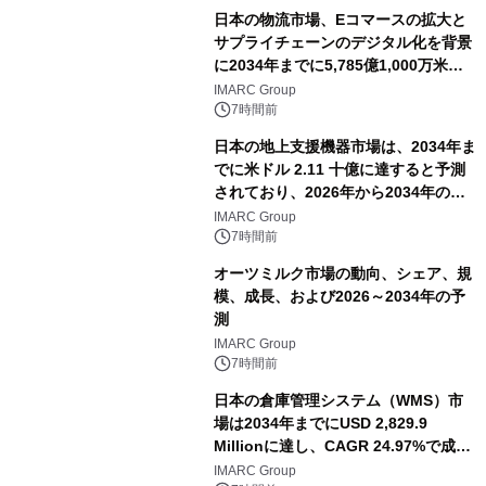
日本の物流市場、Eコマースの拡大と
サプライチェーンのデジタル化を背景
に2034年までに5,785億1,000万米ド
ルに達する見通し
IMARC Group
7時間前
日本の地上支援機器市場は、2034年ま
でに米ドル 2.11 十億に達すると予測
されており、2026年から2034年の期
間に6.44%のCAGRで拡大し、空港の
IMARC Group
近代化と航空交通量の増加によって牽
7時間前
引されています。
オーツミルク市場の動向、シェア、規
模、成長、および2026～2034年の予
測
IMARC Group
7時間前
日本の倉庫管理システム（WMS）市
場は2034年までにUSD 2,829.9
Millionに達し、CAGR 24.97%で成長
すると予測
IMARC Group