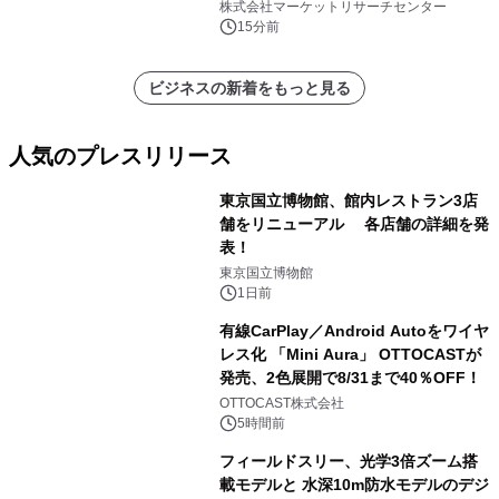
栄養）・分析レポートを発表
株式会社マーケットリサーチセンター
15分前
ビジネスの新着をもっと見る
人気のプレスリリース
東京国立博物館、館内レストラン3店
舗をリニューアル 各店舗の詳細を発
表！
1
東京国立博物館
1日前
有線CarPlay／Android Autoをワイヤ
レス化 「Mini Aura」 OTTOCASTが
発売、2色展開で8/31まで40％OFF！
2
OTTOCAST株式会社
5時間前
フィールドスリー、光学3倍ズーム搭
載モデルと 水深10m防水モデルのデジ