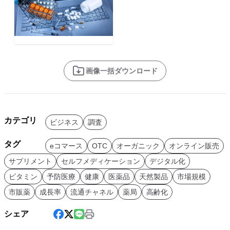
画像一括ダウンロード
カテゴリ
ビジネス
調査
タグ
eコマース
OTC
オーガニック
オンライン販売
サプリメント
セルフメディケーション
デジタル化
ビタミン
予防医療
健康
医薬品
天然製品
市場規模
市販薬
成長率
流通チャネル
薬局
高齢化
シェア