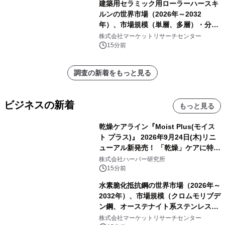
建築用セラミック用ローラーハースキ
ルンの世界市場（2026年～2032
年）、市場規模（単層、多層）・分析
レポートを発表
株式会社マーケットリサーチセンター
15分前
調査の新着をもっと見る
ビジネスの新着
もっと見る
乾燥ケアライン『Moist Plus(モイス
ト プラス)』 2026年9月24日(木)リニ
ューアル新発売！ 「乾燥」ケアに特化
し、ライン使いで潤いに満ちた肌へ
株式会社ハーバー研究所
15分前
水素脆化抵抗鋼の世界市場（2026年～
2032年）、市場規模（クロムモリブデ
ン鋼、オーステナイト系ステンレス
鋼、その他）・分析レポートを発表
株式会社マーケットリサーチセンター