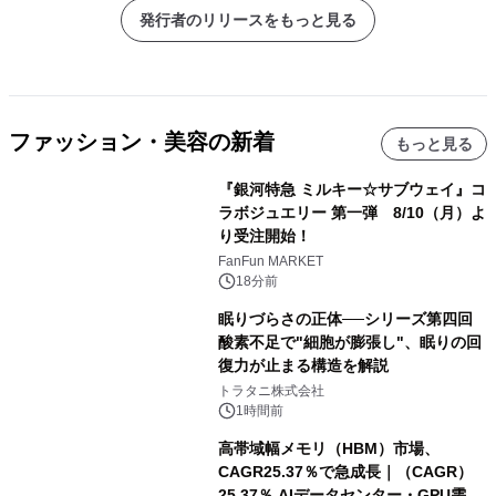
発行者のリリースをもっと見る
ファッション・美容の新着
もっと見る
『銀河特急 ミルキー☆サブウェイ』コ
ラボジュエリー 第一弾 8/10（月）よ
り受注開始！
FanFun MARKET
18分前
眠りづらさの正体──シリーズ第四回
酸素不足で"細胞が膨張し"、眠りの回
復力が止まる構造を解説
トラタニ株式会社
1時間前
高帯域幅メモリ（HBM）市場、
CAGR25.37％で急成長｜（CAGR）
25.37％ AIデータセンター・GPU需要