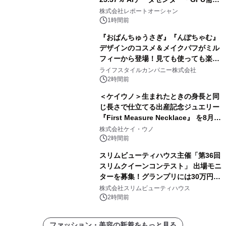
拡大が2035年の市場成長を牽引
株式会社レポートオーシャン
1時間前
『おぱんちゅうさぎ』『んぽちゃむ』
デザインのコスメ＆メイクパフがミル
フィーから登場！見ても使っても楽し
い、ポップでキュートなコレクショ
ライフスタイルカンパニー株式会社
ン。
2時間前
＜ケイウノ＞生まれたときの身長と同
じ長さで仕立てる出産記念ジュエリー
『First Measure Necklace』 を8月14
日(金)に発売
株式会社ケイ・ウノ
2時間前
スリムビューティハウス主催「第36回
スリムクイーンコンテスト」 出場モニ
ターを募集！グランプリには30万円相
当の商品を贈呈
株式会社スリムビューティハウス
2時間前
ファッション・美容の新着をもっと見る