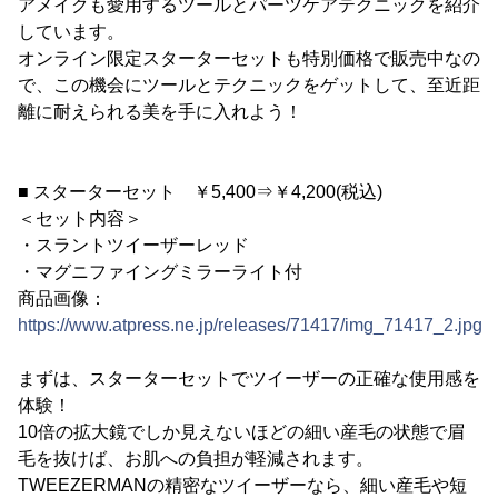
アメイクも愛用するツールとパーツケアテクニックを紹介
しています。
オンライン限定スターターセットも特別価格で販売中なの
で、この機会にツールとテクニックをゲットして、至近距
離に耐えられる美を手に入れよう！
■ スターターセット ￥5,400⇒￥4,200(税込)
＜セット内容＞
・スラントツイーザーレッド
・マグニファイングミラーライト付
商品画像：
https://www.atpress.ne.jp/releases/71417/img_71417_2.jpg
まずは、スターターセットでツイーザーの正確な使用感を
体験！
10倍の拡大鏡でしか見えないほどの細い産毛の状態で眉
毛を抜けば、お肌への負担が軽減されます。
TWEEZERMANの精密なツイーザーなら、細い産毛や短