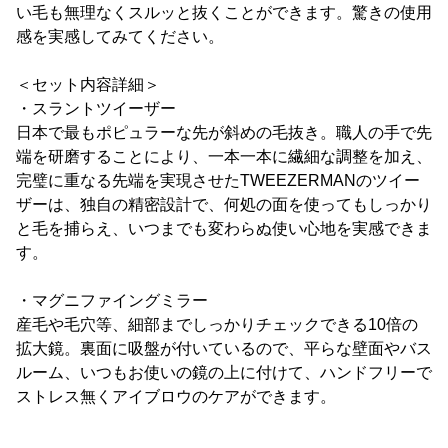
い毛も無理なくスルッと抜くことができます。驚きの使用
感を実感してみてください。
＜セット内容詳細＞
・スラントツイーザー
日本で最もポピュラーな先が斜めの毛抜き。職人の手で先
端を研磨することにより、一本一本に繊細な調整を加え、
完璧に重なる先端を実現させたTWEEZERMANのツイー
ザーは、独自の精密設計で、何処の面を使ってもしっかり
と毛を捕らえ、いつまでも変わらぬ使い心地を実感できま
す。
・マグニファイングミラー
産毛や毛穴等、細部までしっかりチェックできる10倍の
拡大鏡。裏面に吸盤が付いているので、平らな壁面やバス
ルーム、いつもお使いの鏡の上に付けて、ハンドフリーで
ストレス無くアイブロウのケアができます。