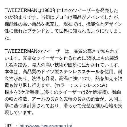
TWEEZERMANは1980年に1本のツイーザーを発売した
のが始まりです。当初はプロ向け商品がメインでしたが、
機能性の高い商品を拡充し、現在では、機能性とデザイン
性に優れたブランドとして世界に知られるようになりまし
た。
TWEEZERMANのツイーザーは、品質の高さで知られて
います。完璧なツイーザーを作るために35以上もの製造
工程を踏み、職人の高い技術が随所に生かされています。
本体は、高品質のドイツ製ステンレススチールを使用。耐
久性があり、洗浄も容易。高温に強いので、熱を加える消
毒も繰り返し行えます。(カラー：ステンレスのみ)
根本を3ケ所溶接し(多くのツイーザーは2ケ所溶接)、独自
の幅と構造、アームの長さと先端の長さの割合が、人間工
学に基づき計算されており、滑らかで完璧な掴み心地を実
現しています。
URL：
http://www.tweezerman.jp/