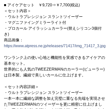
■ アイケアセット ￥9,720⇒￥7,700(税込)
＜セット内容＞
・ウルトラプレシジョン スラントツイーザー
・マグニファイングミラーライト付
・プロカール アイラッシュカーラー(替えシリコン3個付
き)
商品画像：
https://www.atpress.ne.jp/releases/71417/img_71417_3.jpg
ワンランク上の使い心地と機能性を実感できるアイケアの
基本セット。
世界的にも人気のTWEEZERMANのカーラー(ビューラー)
は日本製。繊細で美しいカールに仕上げます。
＜セット内容詳細＞
・ウルトラプレシジョン スラントツイーザー
一本一本に繊細な調整を加え完璧に重なる先端を実現させ
たTWEEZERMANのツイーザーを更に精密に仕上げまし