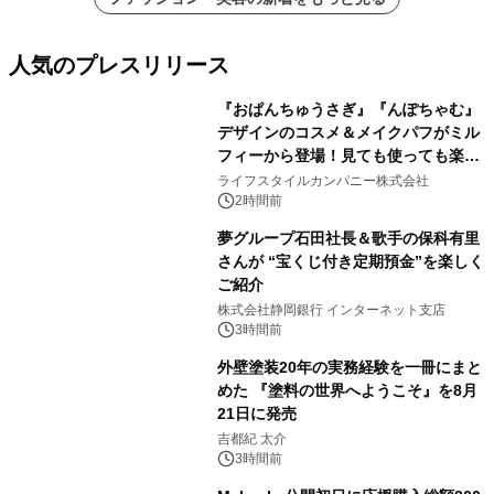
人気のプレスリリース
『おぱんちゅうさぎ』『んぽちゃむ』
デザインのコスメ＆メイクパフがミル
フィーから登場！見ても使っても楽し
1
い、ポップでキュートなコレクショ
ライフスタイルカンパニー株式会社
ン。
2時間前
夢グループ石田社長＆歌手の保科有里
さんが “宝くじ付き定期預金”を楽しく
ご紹介
2
株式会社静岡銀行 インターネット支店
3時間前
外壁塗装20年の実務経験を一冊にまと
めた 『塗料の世界へようこそ』を8月
21日に発売
3
吉都紀 太介
3時間前