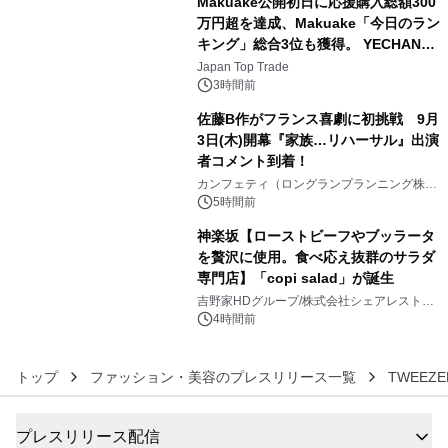
Makuake公開初日に応援購入総額300
万円超を達成、Makuake「今日のラン
キング」総合3位も獲得。 YECHAN音
4
浴シンギングボウル第2弾の大型サイ
Japan Top Trade
ズ（XL・2XL・3XL）を先行販売中
3時間前
佐藤B作がフランス喜劇に初挑戦 9月
3日(木)開幕『家族…リハーサル』出演
者コメント到着！
5
カンフェティ（ロングランプランニング株式
会社）
5時間前
神楽坂【ローストビーフやブッラータ
を贅沢に使用。食べ応え抜群のサラダ
専門店】「copi salad」が誕生
6
吉野家HDグループ/株式会社シェアレストラ
ン
4時間前
トップ
ファッション・美容のプレスリリース一覧
TWEEZE
プレスリリース配信