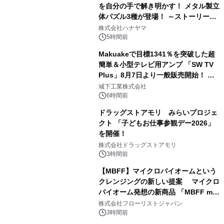
を自分の手で解き明かす！ メタル製立
体パズル3種が登場！ ～ストーリーと
3
ギミックが融合した 大人の体験型パズ
株式会社ハナヤマ
ルが8月7日(金)12時より先行予約受付
5時間前
開始～
Makuakeで目標1341％を突破した超
簡単＆小型テレビ用アンプ 「SW TV
Plus」8月7日より一般販売開始！ ケ
4
ーブル1本つなぐだけ、テレビの音が
城下工業株式会社
ぐっと豊かに
6時間前
ドラッグストアモリ みらいプロジェ
クト 「子どもお仕事参観デー2026」
を開催！
5
株式会社ドラッグストアモリ
3時間前
【MBFF】マイクロバイオームという
クレンジングの新しい提案 マイクロ
バイオーム発想の新商品 「MBFF mb
6
クレンジングPRO」を2026年8月6日
株式会社フローリストジャパン
発売
3時間前