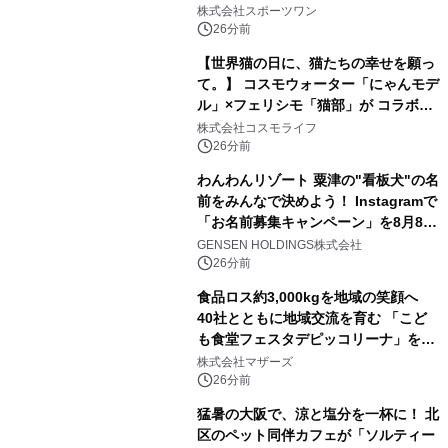
トマラソン2026」開催
株式会社スポーツワン
26分前
【世界猫の日に、猫たちの幸せを願っ
て。】 コスモウォーター「にゃんモデ
ル」×フェリシモ「猫部」が コラボキ
ャンペーンを実施
株式会社コスモライフ
26分前
わんわんリゾート 粟津の"看板犬"の名
前をみんなで決めよう！ Instagramで
「お名前募集キャンペーン」を8月8日
(土)より開催
GENSEN HOLDINGS株式会社
26分前
食品ロス約3,000kgを地域の笑顔へ
40社とともに地域交流を育む 「こど
も食堂フェスタデピッコリーナ」を9
月5日(土)開催
株式会社マザーズ
26分前
猛暑の大阪で、涼と塩分を一杯に！ 北
区のペット同伴カフェが「ソルティー