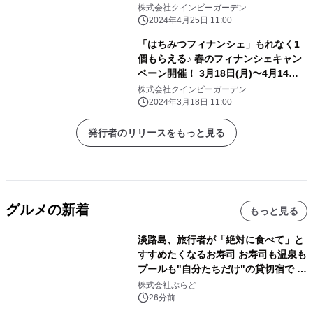
株式会社クインビーガーデン
2024年4月25日 11:00
「はちみつフィナンシェ」もれなく1
個もらえる♪ 春のフィナンシェキャン
ペーン開催！ 3月18日(月)〜4月14日
(日)【パティスリーQBG / QBGレディ
株式会社クインビーガーデン
ベア】
2024年3月18日 11:00
発行者のリリースをもっと見る
グルメの新着
もっと見る
淡路島、旅行者が「絶対に食べて」と
すすめたくなるお寿司 お寿司も温泉も
プールも"自分たちだけ"の貸切宿で 1
日1組限定「岩屋温泉 絵島別庭 海と
株式会社ぷらど
森」の握り寿司プラン
26分前