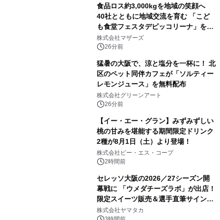
食品ロス約3,000kgを地域の笑顔へ
40社とともに地域交流を育む 「こど
も食堂フェスタデピッコリーナ」を9
月5日(土)開催
株式会社マザーズ
26分前
猛暑の大阪で、涼と塩分を一杯に！ 北
区のペット同伴カフェが「ソルティー
レモンジュース」を無料配布
株式会社グリーンアート
26分前
【イー・エー・グラン】みずみずしい
桃の甘みを堪能する期間限定ドリンク
2種が8月1日（土）より登場！
株式会社ピー・エス・コープ
2時間前
セレッソ大阪の2026／27シーズン開
幕戦に 「ウメダチーズラボ」が出店！
限定スイーツ販売＆選手直筆サイング
ッズが当たる抽選会を 8月8日に開催
株式会社ヤマタカ
3時間前