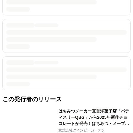
この発行者のリリース
はちみつメーカー直営洋菓子店「パテ
ィスリーQBG」から2025年新作チョ
コレートが発売！はちみつ・メープル
とフルーツが織りなす彩り鮮やかなボ
株式会社クインビーガーデン