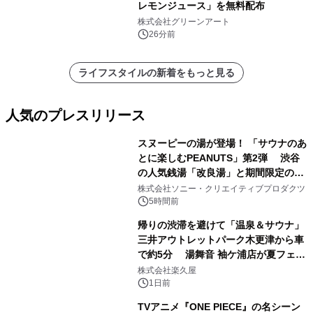
レモンジュース」を無料配布
株式会社グリーンアート
26分前
ライフスタイルの新着をもっと見る
人気のプレスリリース
スヌーピーの湯が登場！ 「サウナのあ
とに楽しむPEANUTS」第2弾 渋谷
の人気銭湯「改良湯」と期間限定のコ
1
ラボレーション サウナイキタイコラ
株式会社ソニー・クリエイティブプロダクツ
ボグッズも発売決定！
5時間前
帰りの渋滞を避けて「温泉＆サウナ」
三井アウトレットパーク木更津から車
で約5分 湯舞音 袖ケ浦店が夏フェア
2
メニューを提供
株式会社楽久屋
1日前
TVアニメ『ONE PIECE』の名シーン