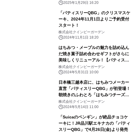
ンボンショコラ
2025年1月29日 16:20
「パティスリーQBG」のクリスマスケ
ーキ、2024年11月1日よりご予約受付
スタート！
株式会社クインビーガーデン
2024年11月1日 18:20
はちみつ・メープルの魅力を詰め込ん
だ焼き菓子詰め合わせギフトがさらに
美味しくリニューアル！【パティスリ
ーQBG／QBGレディベア】
株式会社クインビーガーデン
2024年5月31日 10:00
日本橋三越本店に、はちみつメーカー
直営「パティスリーQBG」が初登場！
朝焼きのふわとろ「はちみつチーズタ
ルト」を築地の厨房から毎日直送
株式会社クインビーガーデン
【5/15(水)〜28(火)】
2024年5月14日 11:00
「Suicaのペンギン」が絶品チョコケ
ーキに！JR品川駅エキナカの「パティ
スリーQBG」で4月26日(金)より発売