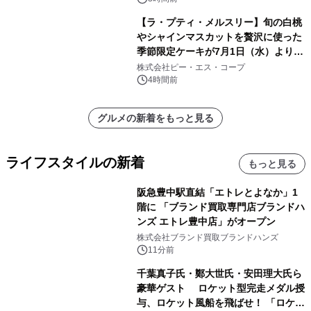
【ラ・プティ・メルスリー】旬の白桃
やシャインマスカットを贅沢に使った
季節限定ケーキが7月1日（水）より順
次登場！
株式会社ピー・エス・コープ
4時間前
グルメの新着をもっと見る
ライフスタイルの新着
もっと見る
阪急豊中駅直結「エトレとよなか」1
階に 「ブランド買取専門店ブランドハ
ンズ エトレ豊中店」がオープン
株式会社ブランド買取ブランドハンズ
11分前
千葉真子氏・鄭大世氏・安田理大氏ら
豪華ゲスト ロケット型完走メダル授
与、ロケット風船を飛ばせ！ 「ロケッ