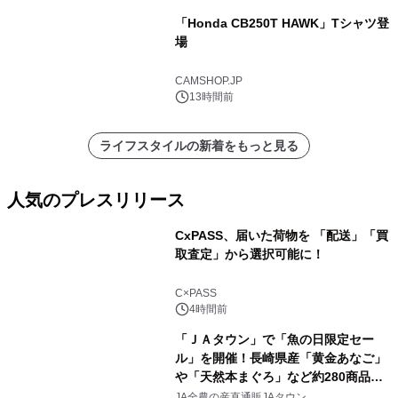
「Honda CB250T HAWK」Tシャツ登
場
CAMSHOP.JP
13時間前
ライフスタイルの新着をもっと見る
人気のプレスリリース
CxPASS、届いた荷物を 「配送」「買
取査定」から選択可能に！
1
C×PASS
4時間前
「ＪＡタウン」で「魚の日限定セー
ル」を開催！長崎県産「黄金あなご」
や「天然本まぐろ」など約280商品を
2
販売！～毎月１０日の定例企画～
JA全農の産直通販JAタウン