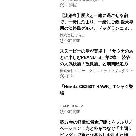
9時間前
【淡路島】愛犬と一緒に過ごせる宿
で、一緒に泊まり、一緒にご飯 愛犬専
用の淡路島グルメ、ドッグランにミニ
3
プール グランピングとトレーラーハウ
株式会社ぷらど
スの2施設で
13時間前
スヌーピーの湯が登場！ 「サウナのあ
とに楽しむPEANUTS」第2弾 渋谷
の人気銭湯「改良湯」と期間限定のコ
4
ラボレーション サウナイキタイコラ
株式会社ソニー・クリエイティブプロダクツ
ボグッズも発売決定！
2日前
「Honda CB250T HAWK」Tシャツ登
場
5
CAMSHOP.JP
13時間前
築37年の軽量鉄骨造戸建てをフルリノ
ベーション！内と外をつなぐ「土間リ
ビング」で新たな暮らしを叶えた施工