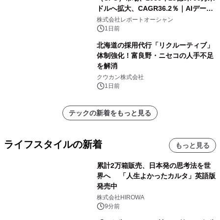
ドルへ拡大、CAGR36.2％｜AIデータ
センター・高速光通信需要が成長を加
株式会社レポートオーシャン
速
1日前
北海道の採用代行「リクルーティブ」
体制強化！富良野・ニセコの人手不足
を解消
クウカン株式会社
1日前
テックの新着をもっと見る
ライフスタイルの新着
もっと見る
累計2万箱販売、日本発の思考法を世
界へ 「人生よかったカルタ」英語版
発売中
株式会社HIROWA
9分前