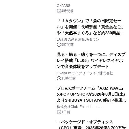
C×PASS
4時間前
「ＪＡタウン」で「魚の日限定セー
ル」を開催！長崎県産「黄金あなご」
や「天然本まぐろ」など約280商品を
販売！～毎月１０日の定例企画～
JA全農の産直通販JAタウン
9時間前
見る・触る・聴くを一つに。ディスプ
レイ搭載「LL05」ワイヤレスイヤホ
ンで音楽体験をアップデート
LivelyLifeライブリーライフ株式会社
15時間前
プロeスポーツチーム『AXIZ WAVE』
のPOP UP SHOPが2026年8月1日(土)
よりSHIBUYA TSUTAYA 6階 IP書店で
開催決定！！
株式会社ClaN Entertainment
1日前
コパッケージド・オプティクス
（CPO）市場、2035年28億8,700万米