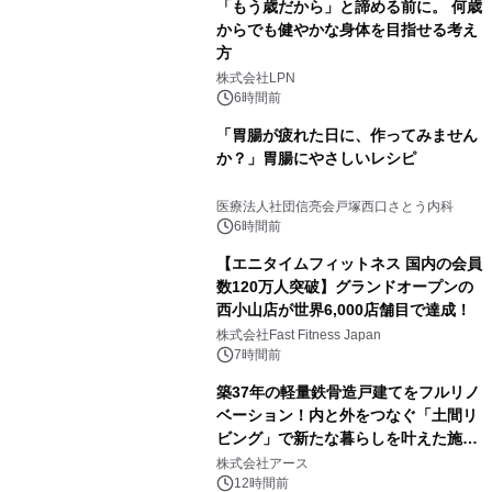
「もう歳だから」と諦める前に。 何歳
からでも健やかな身体を目指せる考え
方
株式会社LPN
6時間前
「胃腸が疲れた日に、作ってみません
か？」胃腸にやさしいレシピ
医療法人社団信亮会戸塚西口さとう内科
6時間前
【エニタイムフィットネス 国内の会員
数120万人突破】グランドオープンの
西小山店が世界6,000店舗目で達成！
株式会社Fast Fitness Japan
7時間前
築37年の軽量鉄骨造戸建てをフルリノ
ベーション！内と外をつなぐ「土間リ
ビング」で新たな暮らしを叶えた施工
事例を株式会社アースが公開
株式会社アース
12時間前