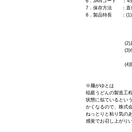
6．JANコード ：4548
7．保存方法 ：直
8．製品特長 ：(1
水のみで、創
全工程手作業
「株式会社稲
(2)具材(さ
(3)他の味噌
と旨味が調和
(4)隠し味に日
※麺がゆとは
稲庭うどんの製造工程
状態に似ているとい
かくなるので、株式
ねっとりと粘り気の
感覚でお召し上がり