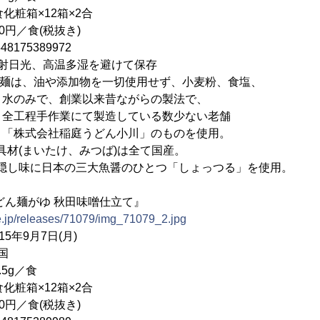
粧箱×12箱×2合
0円／食(税抜き)
175389972
射日光、高温多湿を避けて保存
)麺は、油や添加物を一切使用せず、小麦粉、食塩、
業以来昔ながらの製法で、
にて製造している数少ない老舗
庭うどん小川」のものを使用。
いたけ、みつば)は全て国産。
本の三大魚醤のひとつ「しょっつる」を使用。
どん麺がゆ 秋田味噌仕立て』
e.jp/releases/71079/img_71079_2.jpg
年9月7日(月)
国
5g／食
粧箱×12箱×2合
0円／食(税抜き)