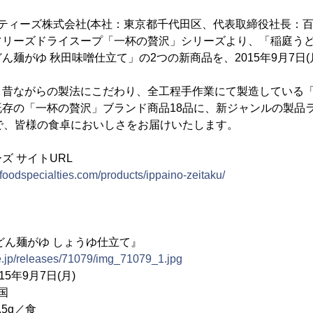
ティーズ株式会社(本社：東京都千代田区、代表取締役社長：百
フリーズドライスープ「一杯の贅沢」シリーズより、「稲庭うど
ん麺がゆ 秋田味噌仕立て」の2つの新商品を、2015年9月7日(
、昔ながらの製法にこだわり、全工程手作業にて製造している
存の「一杯の贅沢」ブランド商品18品に、新ジャンルの製品
で、皆様の食卓においしさをお届けいたします。
ズ サイトURL
foodspecialties.com/products/ippaino-zeitaku/
どん麺がゆ しょうゆ仕立て』
e.jp/releases/71079/img_71079_1.jpg
年9月7日(月)
国
5g／食