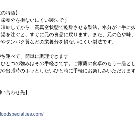
法の特徴】
・栄養分を損ないにくい製法です
に凍結してから、高真空状態で乾燥させる製法。水分が上手に
お湯を注ぐと、すぐに元の食品に戻ります。また、元の色や味
ンやタンパク質などの栄養分を損ないにくい製法です。
持ち運べて、簡単に調理できます
うひとつの強みはその手軽さです。ご家庭の食卓のもう一品と
供や出張時のホッとしたいひと時に手軽にお楽しみいただけま
問い合わせ先】
foodspecialties.com/