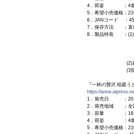
4．荷姿 ：4食化
5．希望小売価格：21
6．JANコード ：4548
7．保存方法 ：直
8．製品特長 ：(1
水のみで、創
全工程手作業
「株式会社稲
(2)具材(ま
(3)隠し味に日
『一杯の贅沢 稲庭う
https://www.atpress.n
1．発売日 ：2015
2．発売地域 ：全
3．容量 ：16.
4．荷姿 ：4食化
5．希望小売価格：21