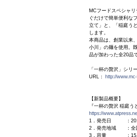
MCフードスペシャリ
ぐだけで簡単便利な
立て」と、「稲庭うど
します。
本商品は、創業以来
小川」の麺を使用。既
品が加わった全20品
「一杯の贅沢」シリー
URL：
http://www.mc-
【新製品概要】
『一杯の贅沢 稲庭う
https://www.atpress.n
1．発売日 ：2015
2．発売地域 ：全
3．容量 ：15.