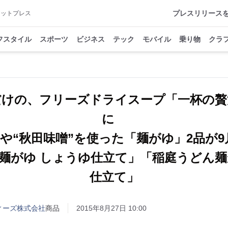
プレスリリース
アットプレス
フスタイル
スポーツ
ビジネス
テック
モバイル
乗り物
クラ
だけの、フリーズドライスープ「一杯の贅
に
”や“秋田味噌”を使った「麺がゆ」2品が
麺がゆ しょうゆ仕立て」「稲庭うどん麺
仕立て」
ィーズ株式会社
商品
2015年8月27日 10:00