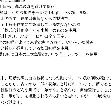
175389989
射日光、高温多湿を避けて保存
)麺は、油や添加物を一切使用せず、小麦粉、食塩、
業以来昔ながらの製法で、
にて製造している数少ない老舗
庭うどん小川」のものを使用。
け、ごぼう、ねぎ)は全て国産。
と比べて米麹の割合が多く、やわらかな甘み
している秋田味噌を使用。
本の三大魚醤のひとつ「しょっつる」を使用。
中、切断の際に出る粒状になった麺です。その形が卯の花(ウ
うことから、古くから「卯の花麺」と呼ばれています。茹でる
会社稲庭うどん小川では「麺がゆ」と名付け、商標登録しまし
ある「米がゆ」を連想される方も多いと思いますが、「麺がゆ
いただけます。