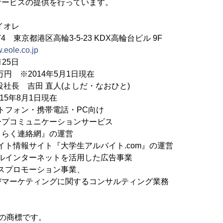
サービスの提供を行っています。
イオレ
4 東京都港区高輪3-5-23 KDX高輪台ビル 9F
w.eole.co.jp
25日
0万円 ※2014年5月1日現在
役社長 吉田 直人(よしだ・なおひと)
015年8月1日現在
ートフォン・携帯電話・PC向け
ュニケーションサービス
絡網』の運営
報サイト『大学生アルバイト.com』の運営
ンターネットを活用した広告事業
ロモーション事業、
ィングに関するコンサルティング業務
nc.の商標です。