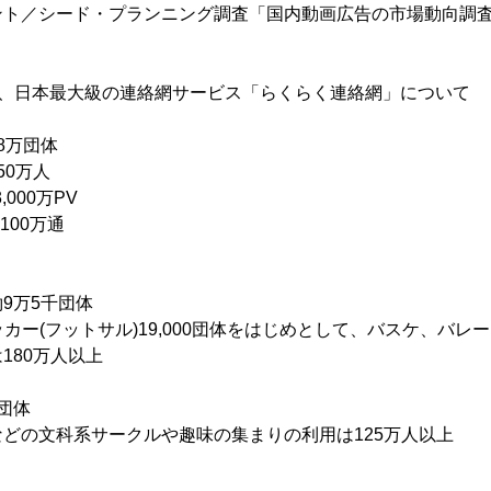
ント／シード・プランニング調査「国内動画広告の市場動向調
る、日本最大級の連絡網サービス「らくらく連絡網」について
万団体
0万人
00万PV
100万通
9万5千団体
サッカー(フットサル)19,000団体をはじめとして、バスケ、バ
180万人以上
団体
どの文科系サークルや趣味の集まりの利用は125万人以上