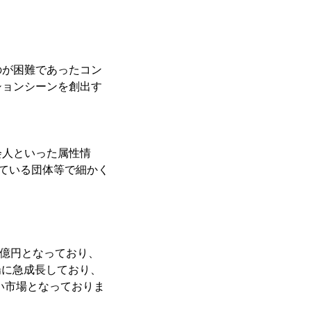
のが困難であったコン
ションシーンを創出す
会人といった属性情
している団体等で細かく
。
0億円となっており、
場に急成長しており、
い市場となっておりま