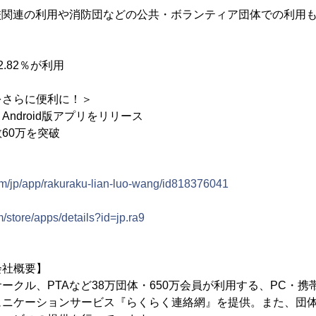
校関連の利用や消防団などの公共・ボランティア団体での利用
.82％が利用
をさらに便利に！＞
版、Android版アプリをリリース
60万を突破
com/jp/app/rakuraku-lian-luo-wang/id818376041
m/store/apps/details?id=jp.ra9
会社概要】
ークル、PTAなど38万団体・650万会員が利用する、PC・
ュニケーションサービス『らくらく連絡網』を提供。また、団