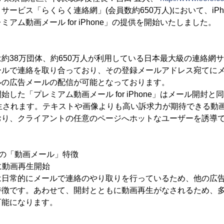
サービス「らくらく連絡網」(会員数約650万人)において、iPh
アム動画メール for iPhone」の提供を開始いたしました。
約38万団体、約650万人が利用している日本最大級の連絡網
ールで連絡を取り合っており、その登録メールアドレス宛てに
ルの広告メールの配信が可能となっております。
した「プレミアム動画メール for iPhone」はメール開封
再生されます。テキストや画像よりも高い訴求力が期待できる動
おり、クライアントの任意のページへホットなユーザーを誘導
の「動画メール」特徴
時に動画再生開始
は日常的にメールで連絡のやり取りを行っているため、他の広
特徴です。あわせて、開封とともに動画再生がなされるため、
可能になります。