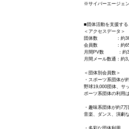
※サイバーエージェ
■団体活動を支援す
＜アクセスデータ＞
団体数 ：約38
会員数 ：約65
月間PV数 ：約3,0
月間メール数通：約3,
＜団体別会員数＞
・スポーツ系団体が約
野球19,000団体、
ポーツ系団体の利用は
・趣味系団体が約7万
音楽、ダンス、演劇な
・多彩な団体利用