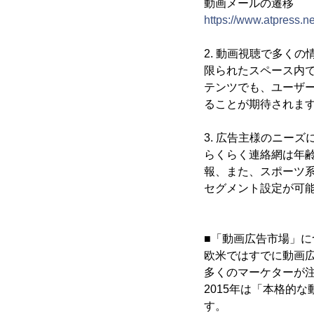
動画メールの遷移
https://www.atpress.n
2. 動画視聴で多く
限られたスペース内
テンツでも、ユーザ
ることが期待されま
3. 広告主様のニー
らくらく連絡網は年
報、また、スポーツ系
セグメント設定が可
■「動画広告市場」に
欧米ではすでに動画広
多くのマーケターが注
2015年は「本格的
す。