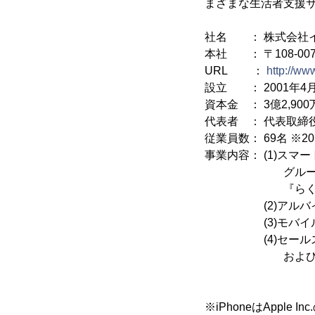
まざまな生活者支援
社名 ： 株式会社
本社 ： 〒108-007
URL ：
http://ww
設立 ： 2001年4月
資本金 ： 3億2,90
代表者 ： 代表取締
従業員数： 69名 ※2
事業内容： (1)スマ
グループコミ
『らくらく連
(2)アルバイト情
(3)モバイルイ
(4)セールスプ
およびマーケテ
※iPhoneはApple I