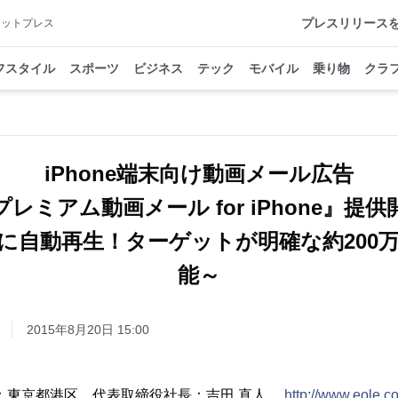
プレスリリース
アットプレス
フスタイル
スポーツ
ビジネス
テック
モバイル
乗り物
クラ
iPhone端末向け動画メール広告
プレミアム動画メール for iPhone』提供
に自動再生！ターゲットが明確な約200
能～
2015年8月20日 15:00
：東京都港区、代表取締役社長：吉田 直人、
http://www.eole.co