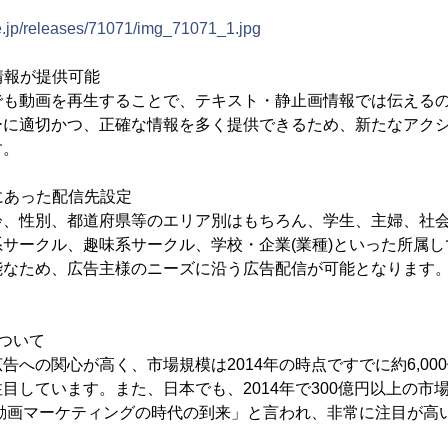
e.jp/releases/71071/img_71071_1.jpg
の情報が提供可能
でも動画を再生することで、テキスト・静止画情報では伝える
ーに適切かつ、正確な情報を多く提供できるため、新たなアク
す。
ズにあった配信先設定
齢、性別、都道府県等のエリア別はもちろん、学生、主婦、社
サークル、趣味系サークル、学校・企業(業種)といった所属
能なため、広告主様のニーズに沿う広告配信が可能となります
ついて
告への関心が高く、市場規模は2014年の時点ですでに約6,00
目しています。また、日本でも、2014年で300億円以上の市
な動画マーケティングの時代の到来」と言われ、非常に注目が高