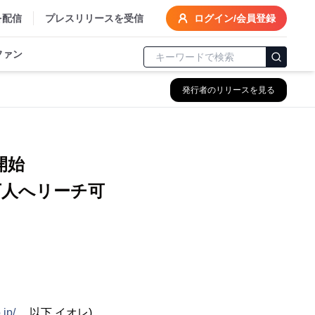
を配信
プレスリリースを受信
ログイン/会員登録
ファン
発行者のリリースを見る
開始
万人へリーチ可
.jp/
、以下 イオレ)