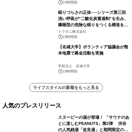
得な素泊まり連泊プランで
14時間前
眠りづらさの正体──シリーズ第三回
浅い呼吸が"二酸化炭素過剰"を生み、
爆睡型の危険な眠りをつくる構造を解
説
トラタニ株式会社
19時間前
【名城大学】ボランティア協議会が熊
本地震で募金活動を実施
学校法人 名城大学
19時間前
ライフスタイルの新着をもっと見る
人気のプレスリリース
スヌーピーの湯が登場！ 「サウナのあ
とに楽しむPEANUTS」第2弾 渋谷
の人気銭湯「改良湯」と期間限定のコ