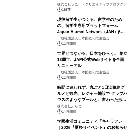
1
ラボレーション サウナイキタイコラ
株式会社ソニー・クリエイティブプロダクツ
ボグッズも発売決定！
1日前
現役留学生がつくる、留学生のため
の、留学生専用プラットフォーム
Japan Alumni Network（JAN）β版
2
をリリース
一般社団法人日本国際化推進協会
11時間前
世界とつながる、日本をひらく。 創立
13周年、JAPI公式Webサイトを全面
リニューアル
3
一般社団法人日本国際化推進協会
11時間前
時間に追われず、丸ごと1日淡路島グ
ルメと観光、レジャー施設で クラブハ
ウスのようなプールと、変わった形の
4
サウナも 「THE BOXY AWAJI」のお
株式会社ぷらど
得な素泊まり連泊プランで
14時間前
学園生活コミュニティ「キャラフレ」
｜2026『夏祭りイベント』のお知らせ