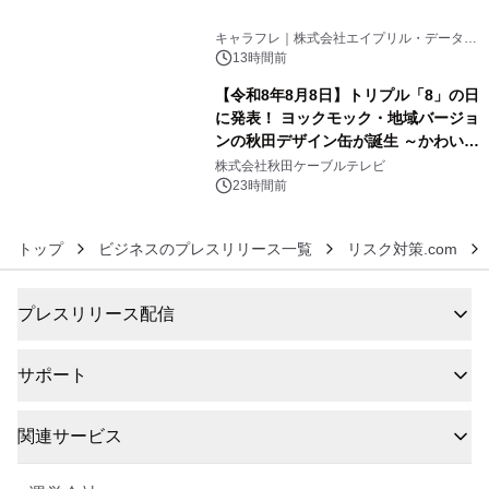
5
キャラフレ｜株式会社エイプリル・データ・
デザインズ
13時間前
【令和8年8月8日】トリプル「8」の日
に発表！ ヨックモック・地域バージョ
ンの秋田デザイン缶が誕生 ～かわいい
6
秋田犬の子犬と秋田の四季と名所を巡
株式会社秋田ケーブルテレビ
るパッケージ～ 9月1日(火)秋田県内で
23時間前
販売開始
トップ
ビジネスのプレスリリース一覧
リスク対策.com
プレスリリース配信
サポート
関連サービス