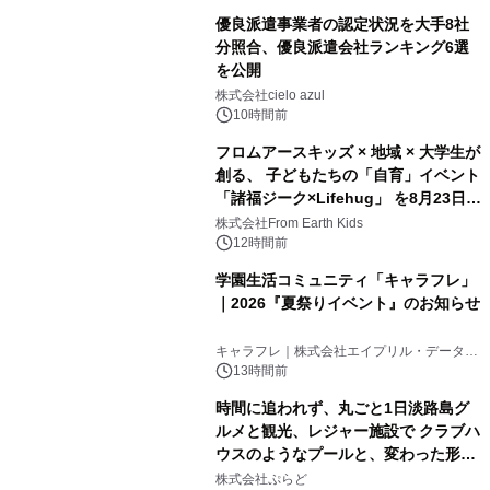
優良派遣事業者の認定状況を大手8社
分照合、優良派遣会社ランキング6選
を公開
株式会社cielo azul
10時間前
フロムアースキッズ × 地域 × 大学生が
創る、 子どもたちの「自育」イベント
「諸福ジーク×Lifehug」 を8月23日
(日)開催
株式会社From Earth Kids
12時間前
学園生活コミュニティ「キャラフレ」
｜2026『夏祭りイベント』のお知らせ
キャラフレ｜株式会社エイプリル・データ・
デザインズ
13時間前
時間に追われず、丸ごと1日淡路島グ
ルメと観光、レジャー施設で クラブハ
ウスのようなプールと、変わった形の
サウナも 「THE BOXY AWAJI」のお
株式会社ぷらど