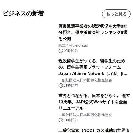
ビジネスの新着
もっと見る
優良派遣事業者の認定状況を大手8社
分照合、優良派遣会社ランキング6選
を公開
株式会社cielo azul
10時間前
現役留学生がつくる、留学生のため
の、留学生専用プラットフォーム
Japan Alumni Network（JAN）β版
をリリース
一般社団法人日本国際化推進協会
11時間前
世界とつながる、日本をひらく。 創立
13周年、JAPI公式Webサイトを全面
リニューアル
一般社団法人日本国際化推進協会
11時間前
二酸化窒素（NO2）ガス滅菌の世界市