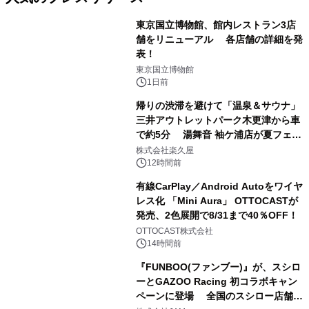
東京国立博物館、館内レストラン3店
舗をリニューアル 各店舗の詳細を発
表！
1
東京国立博物館
1日前
帰りの渋滞を避けて「温泉＆サウナ」
三井アウトレットパーク木更津から車
で約5分 湯舞音 袖ケ浦店が夏フェア
2
メニューを提供
株式会社楽久屋
12時間前
有線CarPlay／Android Autoをワイヤ
レス化 「Mini Aura」 OTTOCASTが
発売、2色展開で8/31まで40％OFF！
3
OTTOCAST株式会社
14時間前
『FUNBOO(ファンブー)』が、スシロ
ーとGAZOO Racing 初コラボキャン
ペーンに登場 全国のスシロー店舗で
4