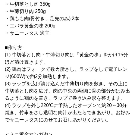
・牛切落とし肉 350g
・牛薄切り肉 250g
・鶏もも肉(骨付き、足先のみ) 2本
・エバラ黄金の味 200g
・サニーレタス 適宜
■作り方
(1) 牛切落とし肉・牛薄切り肉は「黄金の味」をかけ15分
ほど漬け置きます。
(2) 鶏肉はフォークで数カ所さし、ラップをして電子レン
ジ(600W)で約2分加熱します。
(3) ラップを広げ漬け込んだ牛薄切り肉を敷き、その上に
牛切落とし肉を広げ、肉の中央の両側に骨の部分がはみ出
るように鶏肉を置き、ラップで巻き込み形を整えます。
(4) ラップを外し220℃に予熱したオーブンで約20～30分
焼き、竹串をさし透明な肉汁が出たらできあがり。お好み
でサニーレタスにのせてお召しあがりください。
＜ミニ黄金マンガ肉＞