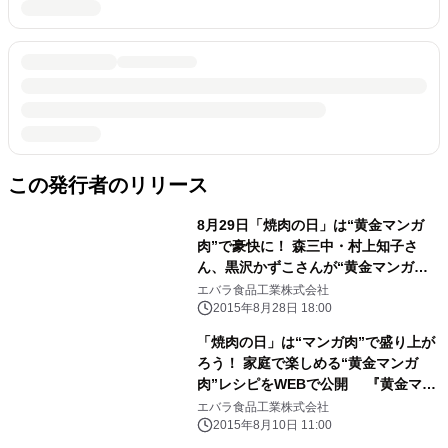
この発行者のリリース
8月29日「焼肉の日」は“黄金マンガ
肉”で豪快に！ 森三中・村上知子さ
ん、黒沢かずこさんが“黄金マンガ
肉”作りに挑戦！ スペシャルムービー
エバラ食品工業株式会社
を本日8月28日(金)より公開
2015年8月28日 18:00
「焼肉の日」は“マンガ肉”で盛り上が
ろう！ 家庭で楽しめる“黄金マンガ
肉”レシピをWEBで公開 『黄金マン
ガ肉カフェ』8月27日(木)より期間限
エバラ食品工業株式会社
定オープン
2015年8月10日 11:00