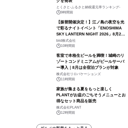
グを発表
とくさと-ふるさと納税還元率ランキング-
9時間前
【振替開催決定！】江ノ島の夜空を光
で彩るナイトイベント「ENOSHIMA
SKY LANTERN NIGHT 2026」8月22
日(土)振替開催＆受付スタート！
biid株式会社
10時間前
客室で本格生ビールを満喫！城崎のリ
ゾートコンドミニアムがビールサーバ
ー導入｜8月は全宿泊プランが対象
株式会社リロバケーションズ
11時間前
家族が集まる夏をもっと楽しく
PLANTがお盆のごちそうメニューとお
得なセット商品を販売
株式会社PLANT
12時間前