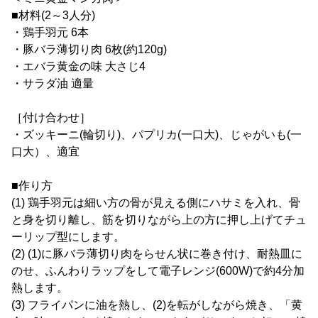
■材料(2～3人分)
・鶏手羽元 6本
・豚バラ薄切り肉 6枚(約120g)
・エバラ黄金の味 大さじ4
・サラダ油 適量
［付け合わせ］
・ズッキーニ(輪切り)、パプリカ(一口大)、じゃがいも(一
口大）、適宜
■作り方
(1) 鶏手羽元は細い方の骨が見える側にハサミを入れ、骨
と身を切り離し、筋を切りながら上の方に押し上げてチュ
ーリップ型にします。
(2) (1)に豚バラ薄切り肉をらせん状に巻き付け、耐熱皿に
のせ、ふんわりラップをして電子レンジ(600W)で約4分加
熱します。
(3) フライパンに油を熱し、(2)を転がしながら焼き、「黄