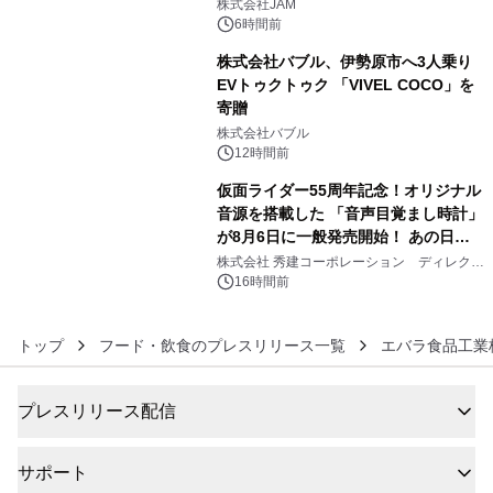
GR 4車種の FUNBOO(ミニカー)付き
株式会社JAM
メニューが展開されます
6時間前
株式会社バブル、伊勢原市へ3人乗り
EVトゥクトゥク 「VIVEL COCO」を
寄贈
5
株式会社バブル
12時間前
仮面ライダー55周年記念！オリジナル
音源を搭載した 「音声目覚まし時計」
が8月6日に一般発売開始！ あの日の
6
大興奮が今甦る
株式会社 秀建コーポレーション ディレクト
アートギャラリー
16時間前
トップ
フード・飲食のプレスリリース一覧
エバラ食品工業
プレスリリース配信
サポート