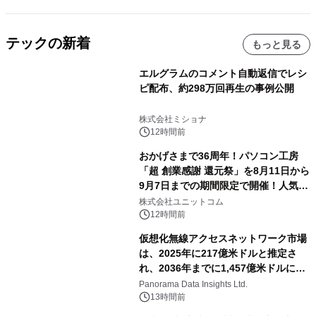
テックの新着
もっと見る
エルグラムのコメント自動返信でレシ
ピ配布、約298万回再生の事例公開
株式会社ミショナ
12時間前
おかげさまで36周年！パソコン工房
「超 創業感謝 還元祭」を8月11日から
9月7日までの期間限定で開催！人気の
ゲーミングPCや高性能ノートPCなど
株式会社ユニットコム
対象iiyama PCのご購入で最大3万円分
12時間前
相当を還元
仮想化無線アクセスネットワーク市場
は、2025年に217億米ドルと推定さ
れ、2036年までに1,457億米ドルに達
すると予測されており、予測期間
Panorama Data Insights Ltd.
（2026年～2036年）
13時間前