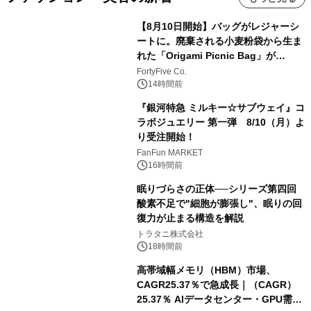
【8月10日開始】バッグがレジャーシ
ートに。廃棄される小麦粉袋から生ま
れた「Origami Picnic Bag」が
Makuakeに登場
FortyFive Co.
14時間前
『銀河特急 ミルキー☆サブウェイ』コ
ラボジュエリー 第一弾 8/10（月）よ
り受注開始！
FanFun MARKET
16時間前
眠りづらさの正体──シリーズ第四回
酸素不足で"細胞が膨張し"、眠りの回
復力が止まる構造を解説
トラタニ株式会社
18時間前
高帯域幅メモリ（HBM）市場、
CAGR25.37％で急成長｜（CAGR）
25.37％ AIデータセンター・GPU需要