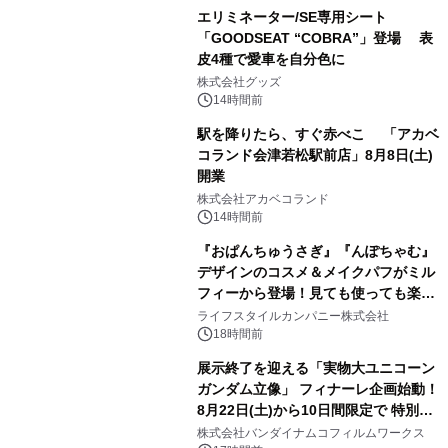
エリミネーター/SE専用シート
「GOODSEAT “COBRA”」登場 表
皮4種で愛車を自分色に
2
株式会社グッズ
14時間前
駅を降りたら、すぐ赤べこ 「アカベ
コランド会津若松駅前店」8月8日(土)
開業
3
株式会社アカベコランド
14時間前
『おぱんちゅうさぎ』『んぽちゃむ』
デザインのコスメ＆メイクパフがミル
フィーから登場！見ても使っても楽し
4
い、ポップでキュートなコレクショ
ライフスタイルカンパニー株式会社
ン。
18時間前
展示終了を迎える「実物大ユニコーン
ガンダム立像」 フィナーレ企画始動！
8月22日(土)から10日間限定で 特別映
5
像『UNICORN GUNDAM Statue ―
株式会社バンダイナムコフィルムワークス