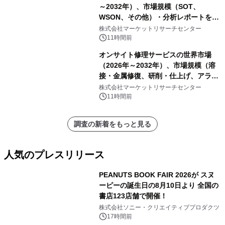
～2032年）、市場規模（SOT、
WSON、その他）・分析レポートを発
表
株式会社マーケットリサーチセンター
11時間前
オンサイト修理サービスの世界市場
（2026年～2032年）、市場規模（溶
接・金属修復、研削・仕上げ、アライ
メント、その他）・分析レポートを発
株式会社マーケットリサーチセンター
表
11時間前
調査の新着をもっと見る
人気のプレスリリース
PEANUTS BOOK FAIR 2026が スヌ
ーピーの誕生日の8月10日より 全国の
書店123店舗で開催！
1
株式会社ソニー・クリエイティブプロダクツ
17時間前