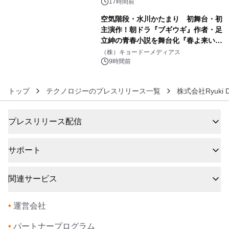
BEYOND POSSIBILITY ―』を上映！
17時間前
空気階段・水川かたまり 初舞台・初
主演作！朝ドラ『ブギウギ』作者・足
立紳の青春小説を舞台化『春よ来い、
6
マジで来い』キービジュアル解禁！
（株）キョードーメディアス
9時間前
トップ
テクノロジーのプレスリリース一覧
株式会社Ryuki D
プレスリリース配信
サポート
関連サービス
•
運営会社
•
パートナープログラム