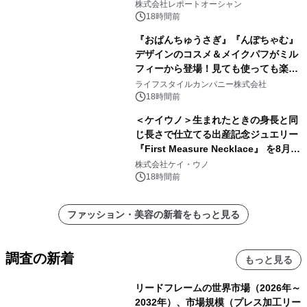
拡大が2035年の市場成長を牽引
株式会社レポートオーシャン
18時間前
『おぱんちゅうさぎ』『んぽちゃむ』
デザインのコスメ＆メイクパフがミル
フィーから登場！見ても使っても楽し
い、ポップでキュートなコレクショ
ライフスタイルカンパニー株式会社
ン。
18時間前
＜ケイウノ＞生まれたときの身長と同
じ長さで仕立てる出産記念ジュエリー
『First Measure Necklace』 を8月14
日(金)に発売
株式会社ケイ・ウノ
18時間前
ファッション・美容の新着をもっと見る
調査の新着
もっと見る
リードフレームの世界市場（2026年～
2032年）、市場規模（プレス加工リー