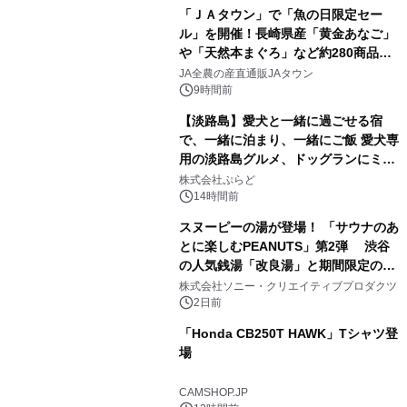
「ＪＡタウン」で「魚の日限定セー
ル」を開催！長崎県産「黄金あなご」
や「天然本まぐろ」など約280商品を
2
販売！～毎月１０日の定例企画～
JA全農の産直通販JAタウン
9時間前
【淡路島】愛犬と一緒に過ごせる宿
で、一緒に泊まり、一緒にご飯 愛犬専
用の淡路島グルメ、ドッグランにミニ
3
プール グランピングとトレーラーハウ
株式会社ぷらど
スの2施設で
14時間前
スヌーピーの湯が登場！ 「サウナのあ
とに楽しむPEANUTS」第2弾 渋谷
の人気銭湯「改良湯」と期間限定のコ
4
ラボレーション サウナイキタイコラ
株式会社ソニー・クリエイティブプロダクツ
ボグッズも発売決定！
2日前
「Honda CB250T HAWK」Tシャツ登
場
5
CAMSHOP.JP