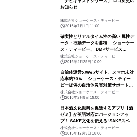
「ナビキャストシリーズ」 ロゴ変更の
お知らせ
株式会社ショーケース・ティービー
2016年7月1日 11:00
確実性とリアルタイム性の高い 属性デ
ータ・行動データを蓄積 ショーケー
ス・ティービー、 DMPサービス
「ZUNOH(ズノウ)」の提供を開始
株式会社ショーケース・ティービー
2016年4月25日 10:00
自治体運営のWebサイト、スマホ未対
応率約70％ ショーケース・ティー
ビー提供の自治体災害対策サポートに
秋田県湯沢市が参画 ～災害サイトの
株式会社ショーケース・ティービー
スマートフォン表示最適化による利便
2016年2月9日 18:00
性向上を図る～
日本酒文化振興を促進するアプリ【酒
ゼミ】が英語対応にバージョンアッ
プ！ SAKE文化を伝える“SAKEスペシ
ャリスト”の活動を世界に発信
株式会社ショーケース・ティービー
2015年12月3日 18:00