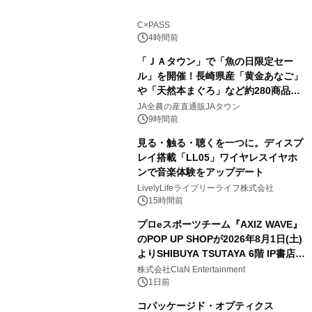
C×PASS
4時間前
「ＪＡタウン」で「魚の日限定セー
ル」を開催！長崎県産「黄金あなご」
や「天然本まぐろ」など約280商品を
販売！～毎月１０日の定例企画～
JA全農の産直通販JAタウン
9時間前
見る・触る・聴くを一つに。ディスプ
レイ搭載「LL05」ワイヤレスイヤホ
ンで音楽体験をアップデート
LivelyLifeライブリーライフ株式会社
15時間前
プロeスポーツチーム『AXIZ WAVE』
のPOP UP SHOPが2026年8月1日(土)
よりSHIBUYA TSUTAYA 6階 IP書店で
開催決定！！
株式会社ClaN Entertainment
1日前
コパッケージド・オプティクス