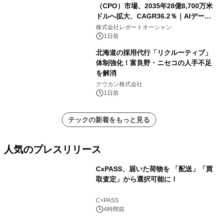
（CPO）市場、2035年28億8,700万米
ドルへ拡大、CAGR36.2％｜AIデータ
センター・高速光通信需要が成長を加
株式会社レポートオーシャン
速
1日前
北海道の採用代行「リクルーティブ」
体制強化！富良野・ニセコの人手不足
を解消
クウカン株式会社
1日前
テックの新着をもっと見る
人気のプレスリリース
CxPASS、届いた荷物を 「配送」「買
取査定」から選択可能に！
1
C×PASS
4時間前