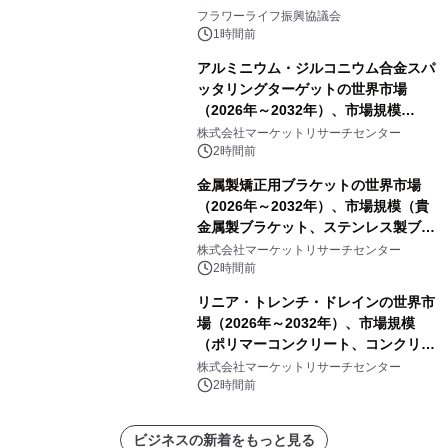
フラワーライフ振興協議会
1時間前
アルミニウム・ジルコニウム合金スパ
ッタリングターゲットの世界市場
（2026年～2032年）、市場規模
（0.995、0.999、その他）・分析レポ
株式会社マーケットリサーチセンター
ートを発表
2時間前
金属製矯正用ブラケットの世界市場
（2026年～2032年）、市場規模（貴
金属製ブラケット、ステンレス製ブラ
ケット、純チタン製ブラケット）・分
株式会社マーケットリサーチセンター
析レポートを発表
2時間前
リニア・トレンチ・ドレインの世界市
場（2026年～2032年）、市場規模
（ポリマーコンクリート、コンクリー
ト、プラスチック、金属）・分析レポ
株式会社マーケットリサーチセンター
ートを発表
2時間前
ビジネスの新着をもっと見る