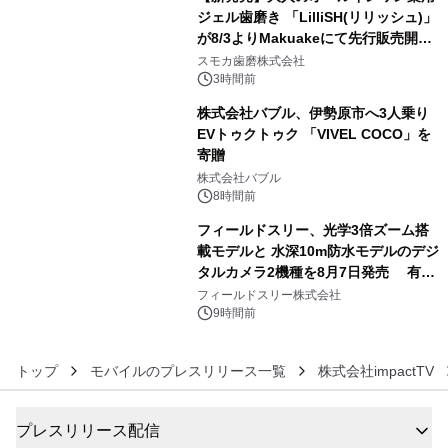
ジェル歯磨き 「LilliSH(リリッシュ)」
が8/3よりMakuakeにて先行販売開
4
始！
スモカ歯磨株式会社
3時間前
株式会社バブル、伊勢原市へ3人乗り
EVトゥクトゥク 「VIVEL COCO」を
寄贈
5
株式会社バブル
8時間前
フィールドスリー、光学3倍ズーム搭
載モデルと 水深10m防水モデルのデジ
タルカメラ2機種を8月7日発売 有効
6
約1300万画素、用途別に選べるコンデ
フィールドスリー株式会社
ジ新登場
9時間前
トップ
モバイルのプレスリリース一覧
株式会社impactTV
プレスリリース配信