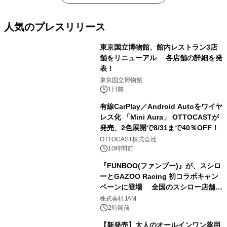
人気のプレスリリース
東京国立博物館、館内レストラン3店
舗をリニューアル 各店舗の詳細を発
表！
1
東京国立博物館
1日前
有線CarPlay／Android Autoをワイヤ
レス化 「Mini Aura」 OTTOCASTが
発売、2色展開で8/31まで40％OFF！
2
OTTOCAST株式会社
10時間前
『FUNBOO(ファンブー)』が、スシロ
ーとGAZOO Racing 初コラボキャン
ペーンに登場 全国のスシロー店舗で
3
GR 4車種の FUNBOO(ミニカー)付き
株式会社JAM
メニューが展開されます
2時間前
【新発売】大人のオールインワン薬用