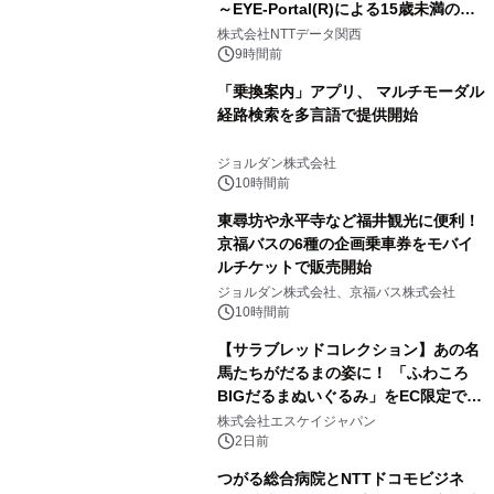
～EYE-Portal(R)による15歳未満の本
人認証と デジタルデバイド対策で実現
株式会社NTTデータ関西
～
9時間前
「乗換案内」アプリ、 マルチモーダル
経路検索を多言語で提供開始
ジョルダン株式会社
10時間前
東尋坊や永平寺など福井観光に便利！
京福バスの6種の企画乗車券をモバイ
ルチケットで販売開始
ジョルダン株式会社、京福バス株式会社
10時間前
【サラブレッドコレクション】あの名
馬たちがだるまの姿に！ 「ふわころ
BIGだるまぬいぐるみ」をEC限定で受
注販売開始
株式会社エスケイジャパン
2日前
つがる総合病院とNTTドコモビジネ