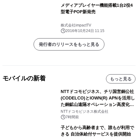
メディアプレイヤー機能搭載1台2役4
型電子POP新発売
株式会社impactTV
2016年10月24日 11:15
発行者のリリースをもっと見る
モバイルの新着
もっと見る
NTTドコモビジネス、チリ国営銅公社
(CODELCO)とIOWN(R) APNを活用し
た銅鉱山遠隔オペレーション高度化に
向けた調査・実証を開始
NTTドコモビジネス株式会社
7時間前
子どもから高齢者まで、誰もが利用で
きる 自治体給付サービスを提供開始