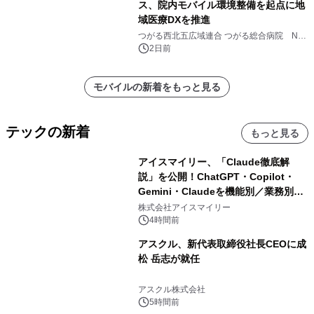
ス、院内モバイル環境整備を起点に地
域医療DXを推進
つがる西北五広域連合 つがる総合病院 NTT
ドコモビジネス株式会社
2日前
モバイルの新着をもっと見る
テックの新着
もっと見る
アイスマイリー、「Claude徹底解
説」を公開！ChatGPT・Copilot・
Gemini・Claudeを機能別／業務別に
比較―自社に合う生成AIの選び方がわ
株式会社アイスマイリー
かる実践ガイド
4時間前
アスクル、新代表取締役社長CEOに成
松 岳志が就任
アスクル株式会社
5時間前