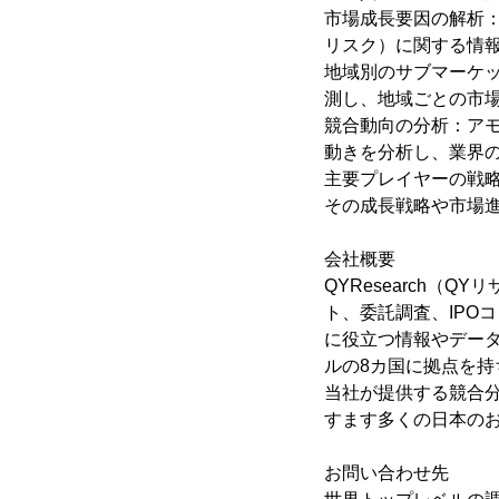
市場成長要因の解析
リスク）に関する情
地域別のサブマーケ
測し、地域ごとの市
競合動向の分析：ア
動きを分析し、業界
主要プレイヤーの戦
その成長戦略や市場
会社概要
QYResearch（
ト、委託調査、IPO
に役立つ情報やデー
ルの8カ国に拠点を持
当社が提供する競合
すます多くの日本の
お問い合わせ先