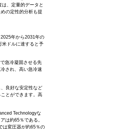
査は、定量的データと
ための定性的分析も提
25年から2031年の
百万米ドルに達すると予
度で急冷凝固させる先
急冷され、高い急冷速
ス、良好な安定性など
ることができます。高
。
d Technologyな
アは約65％である。
では変圧器が約65％の