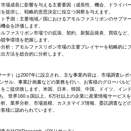
：市場成長に影響を与える主要要因（成長性、機会、ドライバ
報を提供し、戦略的意思決定に役立つ洞察を与えます。
ット予測：主要地域／国におけるアモルファスリボンのサブマ
場機会を評価します。
モルファスリボン市場での拡張、契約、新製品発表、買収など
の競争環境を把握します。
略分析：アモルファスリボン市場の主要プレイヤーを戦略的に
進出方法を総合的に分析します。
QYリサーチ）は2007年に設立され、主な事業内容は、市場調査レ
コンサル、事業計画書などの業務を行い、お客様のグローバル
タをご提供致します。米国、日本、韓国、中国、ドイツ、イン
ち、世界160ヵ国以上、6万社以上の企業に産業情報サービス
分析、業界分析、市場規模、カスタマイズ情報、委託調査など
お客様に認められています。