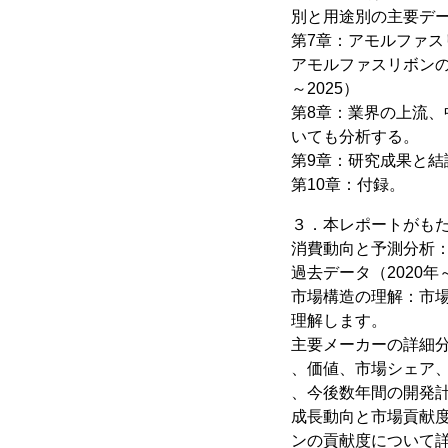
別と用途別の主要データ
第7章：アモルファ
アモルファスリボンの
～2025）
第8章：業界の上流
いても分析する。
第9章：研究成果と結
第10章：付録。
３．本レポートがも
消費動向と予測分析
過去データ（2020年
市場構造の理解：市
理解します。
主要メーカーの詳細
、価値、市場シェア、
、今後数年間の開発
成長動向と市場貢献
ンの貢献度について