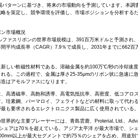
市場パターンに基づき、将来の市場動向を予測しています。本調
戦略を策定し、競争環境を評価し、市場ポジションを分析する
ボン市場概況
ルファスリボンの世界市場規模は、391百万米ドルと予測され、20
平均成長率（CAGR）7.9％で成長し、2031年までに662
新しい軟磁性材料である。溶融金属を約100万℃/秒の冷却速
れる。この過程で、金属は厚さ25-35μmのリボン状に急速に
構造はアモルファスになります。
は、高透磁率、高飽和誘導、高電気抵抗率、高密度、低コアロ
す。珪素鋼、パーマロイ、フェライトなどの材料に取って代わ
が最も要求されるエレクトロニクス製品に広く使用されている
な主要プレーヤーには、青島雲鹿、Proterial, Ltd.、Advance
シェアは70％を超えている。アジア太平洋 が最大市場で、シェ
00mm以上が最大セグメントで約75％のシェアを占め、用途別