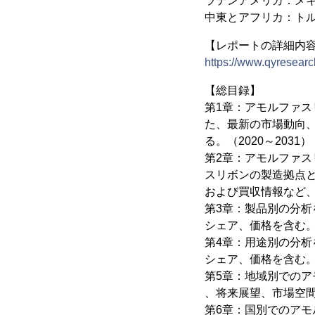
ラテンアメリカ：メ
中東とアフリカ：ト
【レポートの詳細内
https://www.qyresearc
【総目録】
第1章：アモルファ
た、最新の市場動向
る。（2020～2031）
第2章：アモルファス
スリボンの製造拠点
および買収情報など、詳
第3章：製品別の分
シェア、価格を含む。（
第4章：用途別の分
シェア、価格を含む。（
第5章：地域別での
、将来展望、市場空間を
第6章：国別でのア