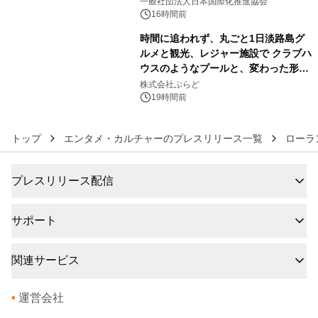
一般社団法人日本国際化推進協会
16時間前
時間に追われず、丸ごと1日淡路島グ
ルメと観光、レジャー施設で クラブハ
ウスのようなプールと、変わった形の
6
サウナも 「THE BOXY AWAJI」のお
株式会社ぷらど
得な素泊まり連泊プランで
19時間前
トップ
エンタメ・カルチャーのプレスリリース一覧
ローラ
プレスリリース配信
サポート
関連サービス
•
運営会社