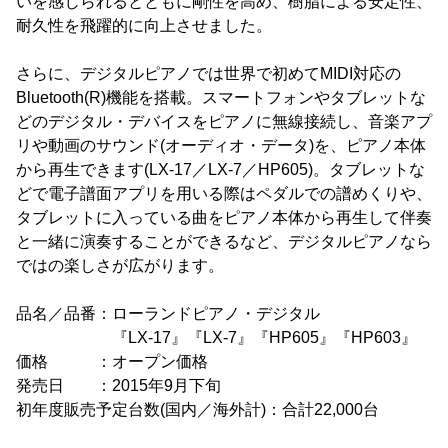
いを感じられるとともに剛性を高め、樹脂による安定性、
耐久性を飛躍的に向上させました。
さらに、デジタルピアノでは世界で初めてMIDI対応の
Bluetooth(R)機能を搭載。スマートフォンやタブレットな
どのデジタル・デバイスをピアノに無線接続し、音楽アプ
リや動画のサウンド(オーディオ・データ)を、ピアノ本体
から再生できます(LX-17／LX-7／HP605)。タブレットな
どで電子譜面アプリを用いる際はペダルでの譜めくりや、
タブレットに入っている曲をピアノ本体から再生して伴奏
と一緒に演奏することができるなど、デジタルピアノなら
ではの楽しさが広がります。
品名／品番：ローランドピアノ・デジタル
『LX-17』『LX-7』『HP605』『HP603』
価格 ：オープン価格
発売日 ：2015年9月下旬
初年度販売予定台数(国内／海外計)：合計22,000台