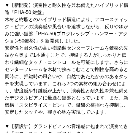
▼【新開発】演奏性と耐久性を兼ね備えたハイブリッド構
造「PHA-50 鍵盤」
木材と樹脂とのハイブリッド構造により、アコースティッ
ク・ピアノの演奏感や風合いを追求しながら、反りやゆが
みに強い鍵盤「PHA-50(プログレッシブ・ハンマー・アク
ション50鍵盤)」を新開発しました。
安定性と耐久性の高い樹脂製センターフレームを鍵盤の先
端から奥まで1本通すことで、押鍵する力がしっかりと伝
わり繊細なタッチ・コントロールを可能にします。さらに
センターフレームを木材で挟みこむことで剛性を高めると
同時に、押鍵時の風合いや、自然であたたかみのあるタッ
チを実現しています。これら2つの素材の組み合わせによ
り、密度感や打鍵感が上がり、演奏性と耐久性を兼ね備え
たデジタルピアノに最適な鍵盤となっています。また、新
機構「スタビライズ・ピン」で、鍵盤の横揺れを抑制し、
安定したタッチや、弾き心地を実現しています。
▼【新設計】グランドピアノの音場感に包まれて演奏でき