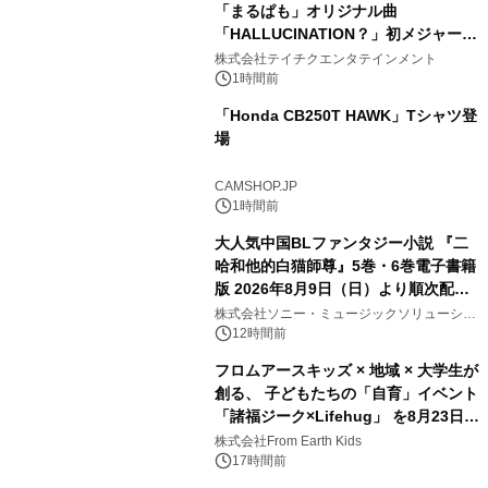
「まるぱも」オリジナル曲
「HALLUCINATION？」初メジャー配
信リリース決定！
株式会社テイチクエンタテインメント
1時間前
「Honda CB250T HAWK」Tシャツ登
場
CAMSHOP.JP
1時間前
大人気中国BLファンタジー小説 『二
哈和他的白猫師尊』5巻・6巻電子書籍
版 2026年8月9日（日）より順次配信
開始
株式会社ソニー・ミュージックソリューショ
ンズ
12時間前
フロムアースキッズ × 地域 × 大学生が
創る、 子どもたちの「自育」イベント
「諸福ジーク×Lifehug」 を8月23日
(日)開催
株式会社From Earth Kids
17時間前