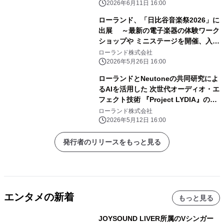
2026年6月11日 16:00
ローランド、「日比谷音楽祭2026」に
出展 ～最新の電子楽器の体験ワーク
ショップや ミニステージを開催、入場
無料！～
ローランド株式会社
2026年5月26日 16:00
ローランドとNeutoneの共同研究によ
るAIを活用した 次世代オーディオ・エ
フェクト技術 『Project LYDIA』のフ
ェーズ2を発表
ローランド株式会社
2026年5月12日 16:00
発行者のリリースをもっと見る
エンタメの新着
もっと見る
JOYSOUND LIVER所属のVシンガー