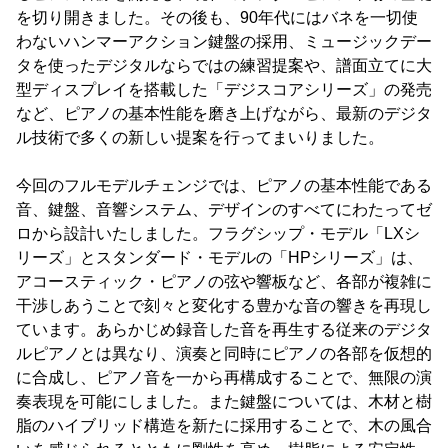
を切り開きました。その後も、90年代にはバネを一切使
わないハンマーアクション鍵盤の採用、ミュージックデー
タを使ったデジタルならではの練習提案や、譜面立てに大
型ディスプレイを搭載した「デジスコアシリーズ」の発売
など、ピアノの基本性能を磨き上げながら、最新のデジタ
ル技術で多くの新しい提案を行ってまいりました。
今回のフルモデルチェンジでは、ピアノの基本性能である
音、鍵盤、音響システム、デザインのすべてにわたってゼ
ロから設計いたしました。フラグシップ・モデル「LXシ
リーズ」とスタンダード・モデルの「HPシリーズ」は、
アコースティック・ピアノの弦や響板など、各部が複雑に
干渉しあうことで刻々と変化する豊かな音の響きを再現し
ています。あらかじめ録音した音を再生する従来のデジタ
ルピアノとは異なり、演奏と同時にピアノの各部を仮想的
に合成し、ピアノ音を一から再構成することで、無限の演
奏表現を可能にしました。また鍵盤については、木材と樹
脂のハイブリッド構造を新たに採用することで、木の風合