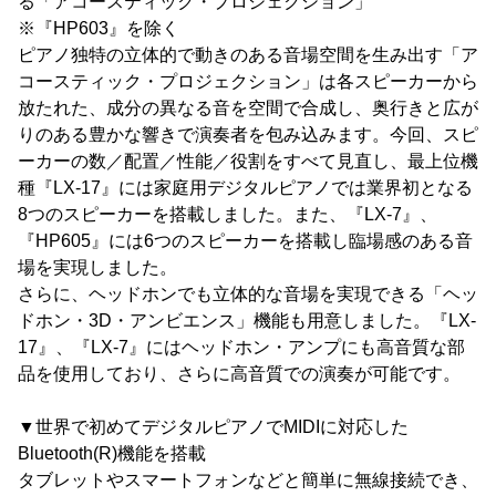
る「アコースティック・プロジェクション」
※『HP603』を除く
ピアノ独特の立体的で動きのある音場空間を生み出す「ア
コースティック・プロジェクション」は各スピーカーから
放たれた、成分の異なる音を空間で合成し、奥行きと広が
りのある豊かな響きで演奏者を包み込みます。今回、スピ
ーカーの数／配置／性能／役割をすべて見直し、最上位機
種『LX-17』には家庭用デジタルピアノでは業界初となる
8つのスピーカーを搭載しました。また、『LX-7』、
『HP605』には6つのスピーカーを搭載し臨場感のある音
場を実現しました。
さらに、ヘッドホンでも立体的な音場を実現できる「ヘッ
ドホン・3D・アンビエンス」機能も用意しました。『LX-
17』、『LX-7』にはヘッドホン・アンプにも高音質な部
品を使用しており、さらに高音質での演奏が可能です。
▼世界で初めてデジタルピアノでMIDIに対応した
Bluetooth(R)機能を搭載
タブレットやスマートフォンなどと簡単に無線接続でき、