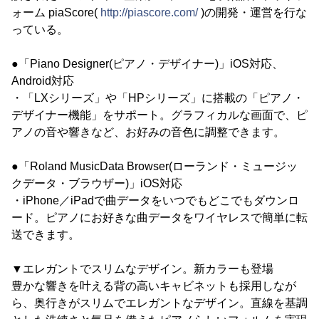
ォーム piaScore(
http://piascore.com/
)の開発・運営を行な
っている。
●「Piano Designer(ピアノ・デザイナー)」iOS対応、
Android対応
・「LXシリーズ」や「HPシリーズ」に搭載の「ピアノ・
デザイナー機能」をサポート。グラフィカルな画面で、ピ
アノの音や響きなど、お好みの音色に調整できます。
●「Roland MusicData Browser(ローランド・ミュージッ
クデータ・ブラウザー)」iOS対応
・iPhone／iPadで曲データをいつでもどこでもダウンロ
ード。ピアノにお好きな曲データをワイヤレスで簡単に転
送できます。
▼エレガントでスリムなデザイン。新カラーも登場
豊かな響きを叶える背の高いキャビネットも採用しなが
ら、奥行きがスリムでエレガントなデザイン。直線を基調