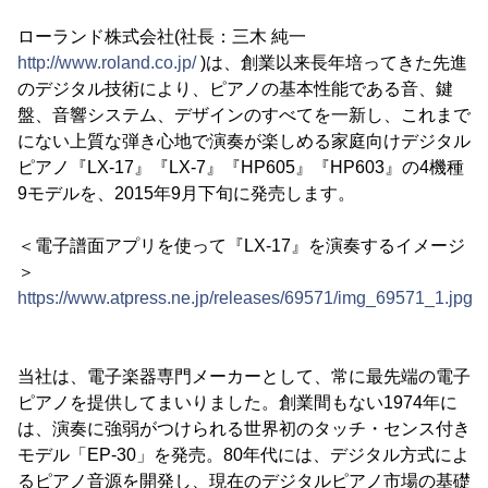
ローランド株式会社(社長：三木 純一
http://www.roland.co.jp/
)は、創業以来長年培ってきた先進
のデジタル技術により、ピアノの基本性能である音、鍵
盤、音響システム、デザインのすべてを一新し、これまで
にない上質な弾き心地で演奏が楽しめる家庭向けデジタル
ピアノ『LX-17』『LX-7』『HP605』『HP603』の4機種
9モデルを、2015年9月下旬に発売します。
＜電子譜面アプリを使って『LX-17』を演奏するイメージ
＞
https://www.atpress.ne.jp/releases/69571/img_69571_1.jpg
当社は、電子楽器専門メーカーとして、常に最先端の電子
ピアノを提供してまいりました。創業間もない1974年に
は、演奏に強弱がつけられる世界初のタッチ・センス付き
モデル「EP-30」を発売。80年代には、デジタル方式によ
るピアノ音源を開発し、現在のデジタルピアノ市場の基礎