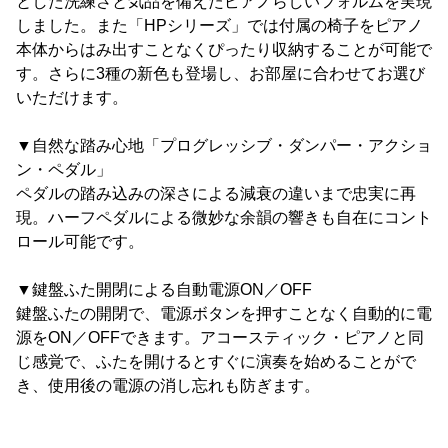
とした洗練さと気品を備えたピアノらしいフォルムを実現
しました。また「HPシリーズ」では付属の椅子をピアノ
本体からはみ出すことなくぴったり収納することが可能で
す。さらに3種の新色も登場し、お部屋に合わせてお選び
いただけます。
▼自然な踏み心地「プログレッシブ・ダンパー・アクショ
ン・ペダル」
ペダルの踏み込みの深さによる減衰の違いまで忠実に再
現。ハーフペダルによる微妙な余韻の響きも自在にコント
ロール可能です。
▼鍵盤ふた開閉による自動電源ON／OFF
鍵盤ふたの開閉で、電源ボタンを押すことなく自動的に電
源をON／OFFできます。アコースティック・ピアノと同
じ感覚で、ふたを開けるとすぐに演奏を始めることがで
き、使用後の電源の消し忘れも防ぎます。