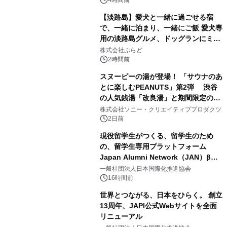
【淡路島】愛犬と一緒に過ごせる宿
で、一緒に泊まり、一緒にご飯 愛犬専
用の淡路島グルメ、ドッグランにミニ
2
プール グランピングとトレーラーハウ
株式会社ぷらど
スの2施設で
2時間前
スヌーピーの湯が登場！ 「サウナのあ
とに楽しむPEANUTS」第2弾 渋谷
の人気銭湯「改良湯」と期間限定のコ
3
ラボレーション サウナイキタイコラ
株式会社ソニー・クリエイティブプロダクツ
ボグッズも発売決定！
2日前
現役留学生がつくる、留学生のため
の、留学生専用プラットフォーム
Japan Alumni Network（JAN）β版
4
をリリース
一般社団法人日本国際化推進協会
16時間前
世界とつながる、日本をひらく。 創立
13周年、JAPI公式Webサイトを全面
リニューアル
5