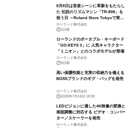
8月8日は音楽シーンに革新をもたらし
た 伝説のリズムマシン「TR-808」を
祝う日 ～Roland Store Tokyoで実機
を展示しての 記念キャンペーンを開
ローランド株式会社
催 英国ラジオ「NTS」の 特別プログ
1日前
ラムや、「TR-808」を愛する伝説的
ローランドのポータブル・キーボード
アーティストを フィーチャーしたアニ
「GO:KEYS 3」に 人気キャラクター
メーションを公開～
「ミニオン」とのコラボモデルが登場
ローランド株式会社
5日前
高い保護性能と充実の収納力を備える
BOSSブランドのギグ・バッグを発売
ローランド株式会社
2026年7月16日 16:00
LEDビジョンに適した4K映像の変換と
画面調整に対応する ビデオ・コンバー
ター／スケーラーを発売
ローランド株式会社