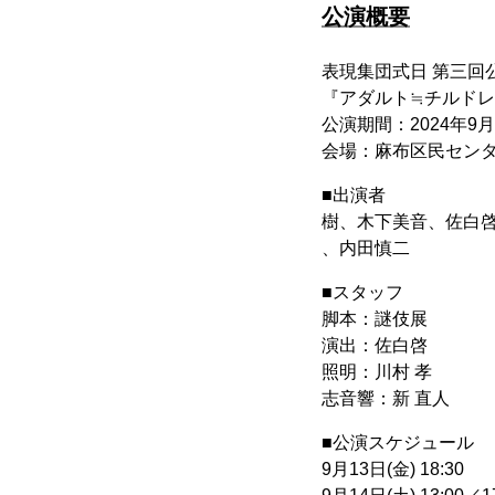
公演概要
表現集団式日 第三回
『アダルト≒チルド
公演期間：2024年9月13
会場：麻布区民センター
■出演者
樹、木下美音、佐白
、内田慎二
■スタッフ
脚本：謎伎展
演出：佐白啓
照明：川村 孝
志音響：新 直人
■公演スケジュール
9月13日(金) 18:30