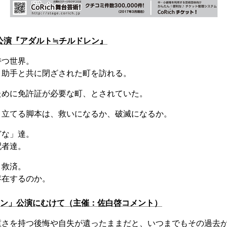
公演『アダルト≒チルドレン』
持つ世界。
、助手と共に閉ざされた町を訪れる。
ために免許証が必要な町、とされていた。
き立てる脚本は、救いになるか、破滅になるか。
どな」達。
配者達。
と救済。
存在するのか。
レン」公演にむけて（主催：佐白啓コメント）
重さを持つ後悔や自失が遺ったままだと、いつまでもその過去