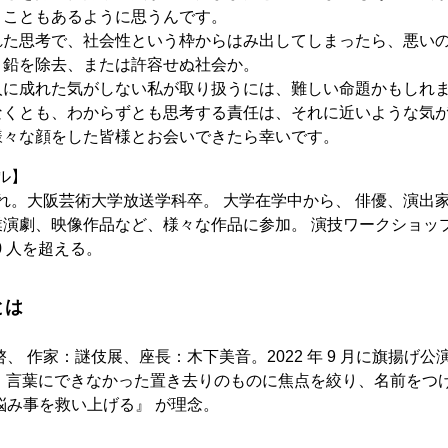
うこともあるように思うんです。
れた思考で、社会性という枠からはみ出してしまったら、悪い
、鉛を除去、または許容せぬ社会か。
人に成れた気がしない私が取り扱うには、難しい命題かもしれ
なくとも、わからずとも思考する責任は、それに近いような気
様々な顔をした皆様とお会いできたら幸いです。
ル】
生まれ。大阪芸術大学放送学科卒。 大学在学中から、 俳優、演出
業演劇、映像作品など、様々な作品に参加。 演技ワークショッ
0 人を超える。
とは
、 作家：謎伎展、座長：木下美音。2022 年 9 月に旗揚げ公
達成。言葉にできなかった置き去りのものに焦点を絞り、名前をつ
悩み事を救い上げる』 が理念。