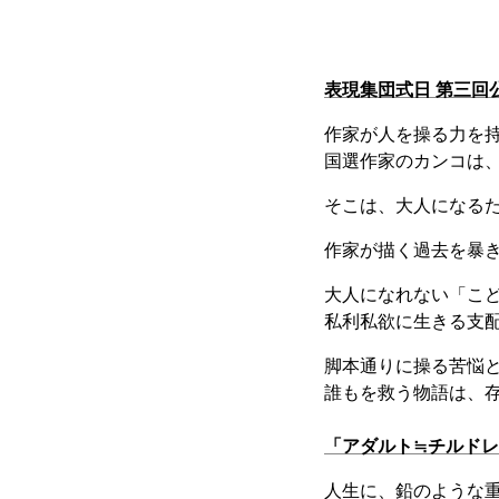
表現集団式日 第三回
作家が人を操る力を
国選作家のカンコは
そこは、大人になる
作家が描く過去を暴
大人になれない「こ
私利私欲に生きる支
脚本通りに操る苦悩
誰もを救う物語は、
「アダルト≒チルド
人生に、鉛のような