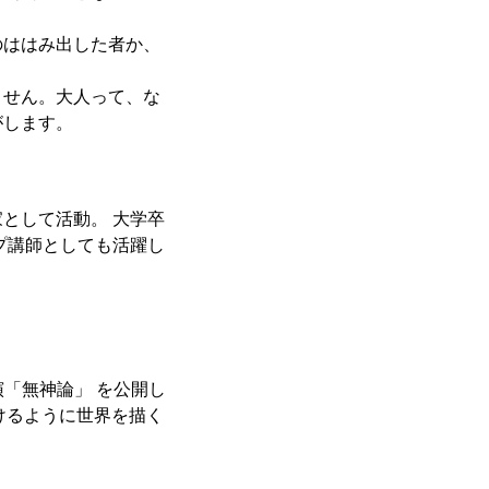
のははみ出した者か、
ません。大人って、な
がします。
家として活動。 大学卒
プ講師としても活躍し
演「無神論」 を公開し
けるように世界を描く