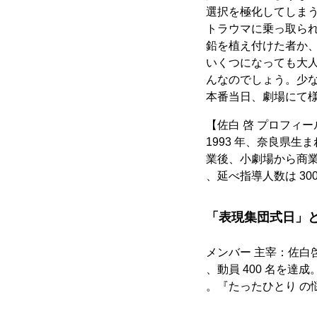
選択を極化してしま
トラウマに乗っ取ら
鉛を植え付けた者か
いくつになっても大
んなのでしょう。少
本番当日、劇場にて
【佐白 啓 プロフィー
1993 年、奈良県
業後、小劇場から商
、延べ指導人数は 30
「表現集団式日」
メンバー 主宰：佐白啓
、動員 400 名を
。『たったひとり の