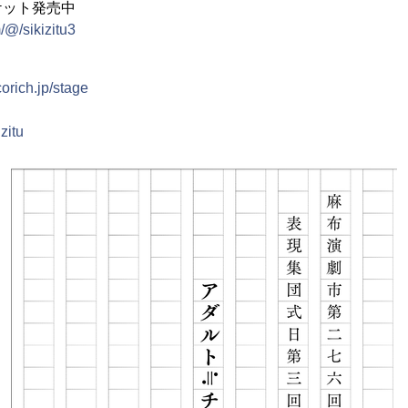
ケット発売中
m/@/sikizitu3
corich.jp/stage
izitu