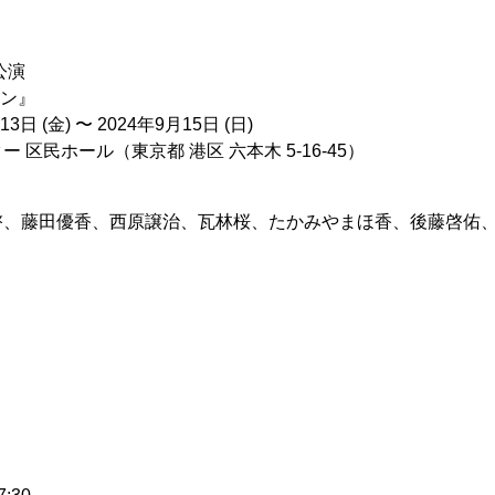
公演
レン』
日 (金) 〜 2024年9月15日 (日)
 区民ホール（東京都 港区 六本木 5-16-45）
啓、藤田優香、西原譲治、瓦林桜、たかみやまほ香、後藤啓佑