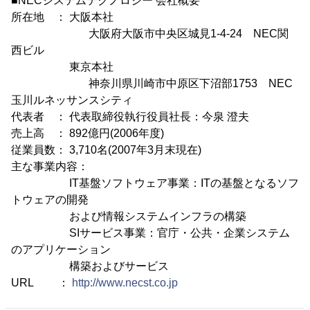
■NECシステムテクノロジー 会社概要
所在地 ： 大阪本社
大阪府大阪市中央区城見1-4-24 NEC関
西ビル
東京本社
神奈川県川崎市中原区下沼部1753 NEC
玉川ルネッサンスシティ
代表者 ： 代表取締役執行役員社長：今泉 澄夫
売上高 ： 892億円(2006年度)
従業員数： 3,710名(2007年3月末現在)
主な事業内容：
IT基盤ソフトウェア事業：ITの基盤となるソフ
トウェアの開発
および情報システムインフラの構築
SIサービス事業：官庁・公共・企業システム
のアプリケーション
構築およびサービス
URL ：
http://www.necst.co.jp