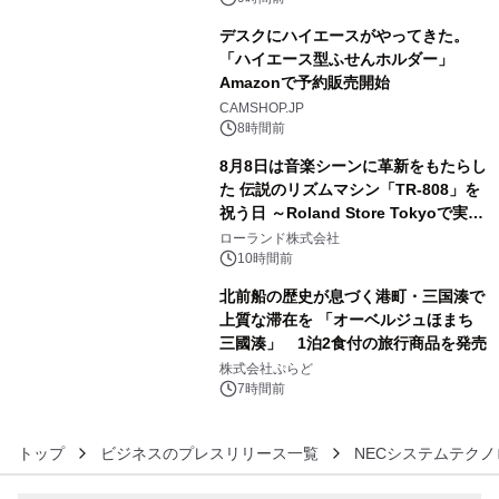
デスクにハイエースがやってきた。
「ハイエース型ふせんホルダー」
Amazonで予約販売開始
4
CAMSHOP.JP
8時間前
8月8日は音楽シーンに革新をもたらし
た 伝説のリズムマシン「TR-808」を
祝う日 ～Roland Store Tokyoで実機
5
を展示しての 記念キャンペーンを開
ローランド株式会社
催 英国ラジオ「NTS」の 特別プログ
10時間前
ラムや、「TR-808」を愛する伝説的
北前船の歴史が息づく港町・三国湊で
アーティストを フィーチャーしたアニ
上質な滞在を 「オーベルジュほまち
メーションを公開～
三國湊」 1泊2食付の旅行商品を発売
6
株式会社ぷらど
7時間前
トップ
ビジネスのプレスリリース一覧
NECシステムテク