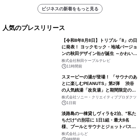
ビジネスの新着をもっと見る
人気のプレスリリース
【令和8年8月8日】トリプル「8」の日
に発表！ ヨックモック・地域バージョ
ンの秋田デザイン缶が誕生 ～かわいい
1
秋田犬の子犬と秋田の四季と名所を巡
株式会社秋田ケーブルテレビ
るパッケージ～ 9月1日(火)秋田県内で
11時間前
販売開始
スヌーピーの湯が登場！ 「サウナのあ
とに楽しむPEANUTS」第2弾 渋谷
の人気銭湯「改良湯」と期間限定のコ
2
ラボレーション サウナイキタイコラ
株式会社ソニー・クリエイティブプロダクツ
ボグッズも発売決定！
1日前
淡路島の一棟貸しヴィラを2泊、"私た
ちだけ"の別荘に 1日1組・最大8名
様、プールとサウナとジェットバス付
3
きで Villa Mon Temps AWAJIの連泊
株式会社ぷらど
素泊りプラン
9時間前