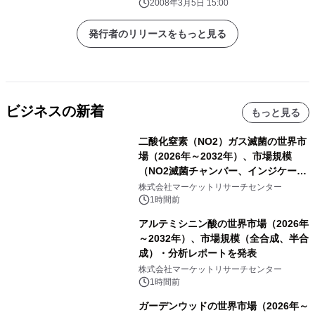
2008年3月5日 15:00
発行者のリリースをもっと見る
ビジネスの新着
もっと見る
二酸化窒素（NO2）ガス滅菌の世界市
場（2026年～2032年）、市場規模
（NO2滅菌チャンバー、インジケータ
ーおよびモニタリングシステム、その
株式会社マーケットリサーチセンター
他）・分析レポートを発表
1時間前
アルテミシニン酸の世界市場（2026年
～2032年）、市場規模（全合成、半合
成）・分析レポートを発表
株式会社マーケットリサーチセンター
1時間前
ガーデンウッドの世界市場（2026年～