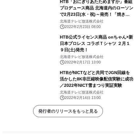
HTB「おにぎりあたためますか」番組
プロデュース商品 北海道内のローソン
で2月23日(水・祝)～発売！「焼きカ
レーパンパンパ～ン ～ヒングとの出会
北海道テレビ放送株式会社
い～」「ドライ煮卵」
2022年2月23日 08:00
HTB公式ライセンス商品 onちゃん×新
日本プロレス コラボＴシャツ ２月１
９日(土)発売！
北海道テレビ放送株式会社
2022年2月17日 13:00
HTBがNICTなどと共同でJGN回線を
活かした8K非圧縮映像配信実験に成功
／2022年NICT雪まつり実証実験
北海道テレビ放送株式会社
2022年2月14日 13:00
発行者のリリースをもっと見る