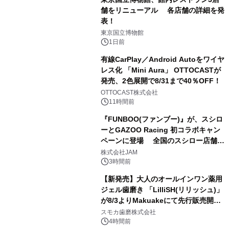
舗をリニューアル 各店舗の詳細を発
表！
1
東京国立博物館
1日前
有線CarPlay／Android Autoをワイヤ
レス化 「Mini Aura」 OTTOCASTが
発売、2色展開で8/31まで40％OFF！
2
OTTOCAST株式会社
11時間前
『FUNBOO(ファンブー)』が、スシロ
ーとGAZOO Racing 初コラボキャン
ペーンに登場 全国のスシロー店舗で
3
GR 4車種の FUNBOO(ミニカー)付き
株式会社JAM
メニューが展開されます
3時間前
【新発売】大人のオールインワン薬用
ジェル歯磨き 「LilliSH(リリッシュ)」
が8/3よりMakuakeにて先行販売開
4
始！
スモカ歯磨株式会社
4時間前