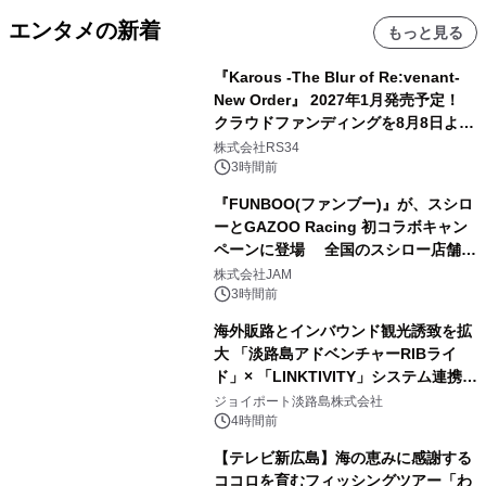
エンタメの新着
もっと見る
『Karous -The Blur of Re:venant-
New Order』 2027年1月発売予定！
クラウドファンディングを8月8日より
開始
株式会社RS34
3時間前
『FUNBOO(ファンブー)』が、スシロ
ーとGAZOO Racing 初コラボキャン
ペーンに登場 全国のスシロー店舗で
GR 4車種の FUNBOO(ミニカー)付き
株式会社JAM
メニューが展開されます
3時間前
海外販路とインバウンド観光誘致を拡
大 「淡路島アドベンチャーRIBライ
ド」× 「LINKTIVITY」システム連携を
開始！
ジョイポート淡路島株式会社
4時間前
【テレビ新広島】海の恵みに感謝する
ココロを育むフィッシングツアー「わ