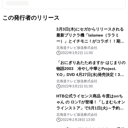
この発行者のリリース
3月3日(木)にセガからリリースされる
最新プリクラ機「lalamee（ララミ
ー）」とイチモニ！がコラボ！！期間
限定で使えるonちゃんスタンプもでき
北海道テレビ放送株式会社
ました！期間限定で１プレイ無料も！
2022年3月2日 11:00
「おにぎりあたためますか はじまりの
物語2003 冷やし中華とProject.
Y.O」DVD 4月27日(水)発売決定！3月
2日(水)より予約開始／「豚一家」
北海道テレビ放送株式会社
2003年スタート当初の映像が禁断の
2022年3月2日 01:00
DVD化！
HTB公式ライセンス商品 今度はonち
ゃん の ロンTが登場！「しまむらオン
ラインストア」で3月1日(火)～予約販
売決定！
北海道テレビ放送株式会社
2022年2月28日 13:00