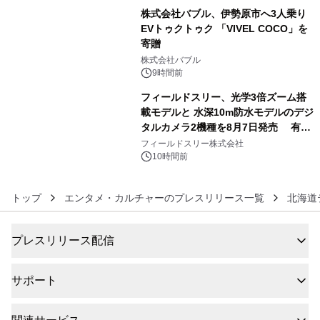
株式会社バブル、伊勢原市へ3人乗り
EVトゥクトゥク 「VIVEL COCO」を
寄贈
5
株式会社バブル
9時間前
フィールドスリー、光学3倍ズーム搭
載モデルと 水深10m防水モデルのデジ
タルカメラ2機種を8月7日発売 有効
6
約1300万画素、用途別に選べるコンデ
フィールドスリー株式会社
ジ新登場
10時間前
トップ
エンタメ・カルチャーのプレスリリース一覧
北海道
プレスリリース配信
サポート