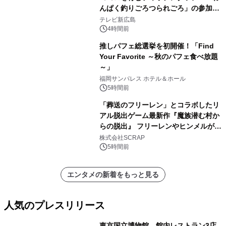
んぱく釣りごろつられごろ」の参加小
学生を募集
テレビ新広島
4時間前
推しパフェ総選挙を初開催！「Find
Your Favorite ～秋のパフェ食べ放題
～」
福岡サンパレス ホテル＆ホール
5時間前
「葬送のフリーレン」とコラボしたリ
アル脱出ゲーム最新作『魔族潜む村か
らの脱出』 フリーレンやヒンメルが武
器を手に魔族を見据える描き下ろしメ
株式会社SCRAP
インビジュアル公開
5時間前
エンタメの新着をもっと見る
人気のプレスリリース
東京国立博物館、館内レストラン3店