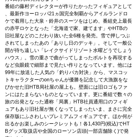
番組の藤村ディレクターが作りたかったフィギュアとして
、最新作ヨーロッパ21ヵ国完全制覇からアイルランドロ
ケで着用した大泉・鈴井のスーツをはじめ、番組史上最長
の赤平ロケとなった「北海道で家、建てます」やHTBの
旧社屋などのこだわり抜いた全6種を発売。雪で押しつぶ
されてしまったあの「ありし日のデッキ」。そして一般公
開が待ち遠しい「レイクサイドリゾート水曜どうでしょう
ハウス」。雪の重さで曲がってしまったボルトを再現する
など虫眼鏡で細部まで見たい作りとなっています。他には
99年に放送した人気の「釣りバカ対決」から、マスコッ
トキャラクターのonちゃんが優勝を記念して大漁旗をな
びかせた旧HTB局社屋の屋上も。壁面には旧ロゴもファ
ンにはたまらないものとなっています。更に番組で数々の
旅の出発となった通称「局裏」HTB社員通用口のフィギ
ュアもあり旧社屋が無くなってしまったいま、まさに完全
保存版にふさわしいプレミアムフィギュアです。ほか何が
出るかお楽しみのシークレットも！各1,430円(税込)でHT
Bグッズ取扱店や全国のローソン店頭(一部店舗除く)で発